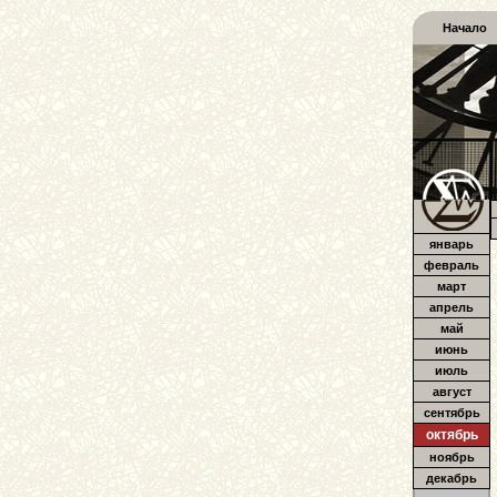
Начало
январь
февраль
март
апрель
май
июнь
июль
август
сентябрь
октябрь
ноябрь
декабрь