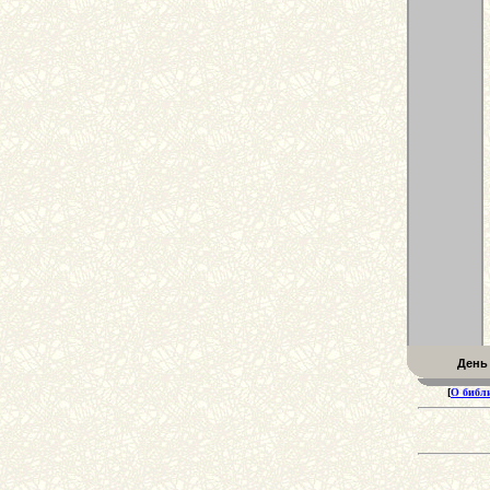
День
[
О библ