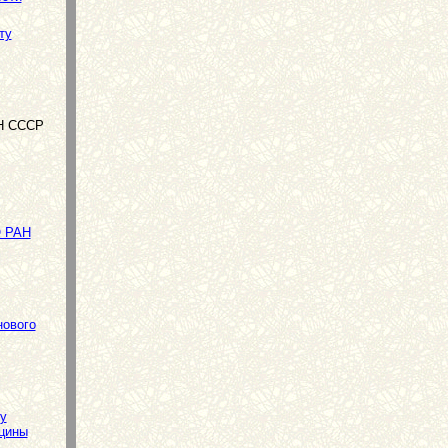
ту
АН СССР
О РАН
нового
у
цины