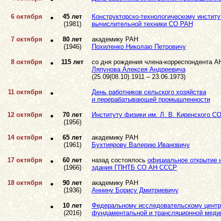
6 октября
•
45 лет
Конструкторско-технологическому институ
(1981)
вычислительной техники СО РАН
7 октября
•
80 лет
академику РАН
(1946)
Похиленко Николаю Петровичу
8 октября
•
115 лет
со дня рождения члена-корреспондента 
Ляпунова Алексея Андреевича
(25.09(08.10).1911 – 23.06.1973)
11 октября
•
День работников сельского хозяйства
и перерабатывающей промышленности
12 октября
•
70 лет
Институту физики им. Л. В. Киренского С
(1956)
14 октября
•
65 лет
академику РАН
(1961)
Бухтиярову Валерию Ивановичу
17 октября
•
60 лет
назад состоялось
официальное открытие 
(1966)
здания ГПНТБ СО АН СССР
18 октября
•
90 лет
академику РАН
(1936)
Аннину Борису Дмитриевичу
•
10 лет
Федеральному исследовательскому центр
(2016)
фундаментальной и трансляционной меди