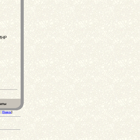
 МНР
еаты
|
Поиск
]