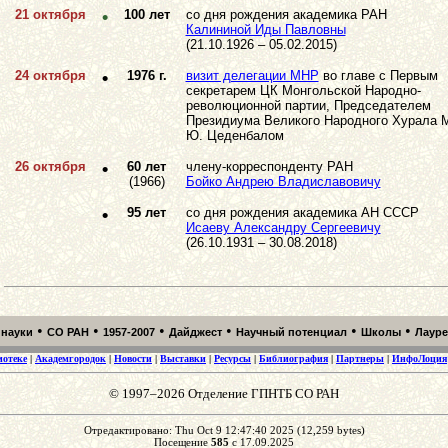
21 октября
•
100 лет
со дня рождения академика РАН
Калининой Иды Павловны
(21.10.1926 – 05.02.2015)
24 октября
•
1976 г.
визит делегации МНР
во главе с Первым
секретарем ЦК Монгольской Народно-
революционной партии, Председателем
Президиума Великого Народного Хурала
Ю. Цеденбалом
26 октября
•
60 лет
члену-корреспонденту РАН
(1966)
Бойко Андрею Владиславовичу
•
95 лет
со дня рождения академика АН СССР
Исаеву Александру Сергеевичу
(26.10.1931 – 30.08.2018)
•
•
•
•
•
•
 науки
СО РАН
1957-2007
Дайджест
Научный потенциал
Школы
Лаур
иотеке
|
Академгородок
|
Новости
|
Выставки
|
Ресурсы
|
Библиография
|
Партнеры
|
ИнфоЛоция
© 1997–2026 Отделение ГПНТБ СО РАН
Отредактировано: Thu Oct 9 12:47:40 2025 (12,259 bytes)
Посещение
585
с 17.09.2025