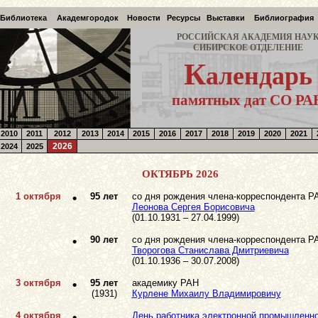
Библиотека
Академгородок
Новости
Ресурсы
Выставки
Библиография
РОССИЙСКАЯ АКАДЕМИЯ НАУ
СИБИРСКОЕ ОТДЕЛЕНИЕ
К
алендарь
памятных дат СО РА
2010
2011
2012
2013
2014
2015
2016
2017
2018
2019
2020
2021
2026
2024
2025
ОКТЯБРЬ 2026
1 октября
•
95 лет
со дня рождения члена-корреспондента Р
Леонова Сергея Борисовича
(01.10.1931 – 27.04.1999)
•
90 лет
со дня рождения члена-корреспондента Р
Твороговa Станиславa Дмитриевичa
(01.10.1936 – 30.07.2008)
3 октября
•
95 лет
академику РАН
(1931)
Курлене Михаилу Владимировичу
4 октября
•
День работника электронной промышленн