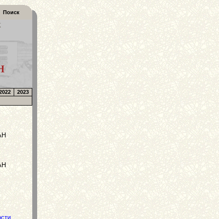
Поиск
К
Н
2022
2023
АН
АН
ости