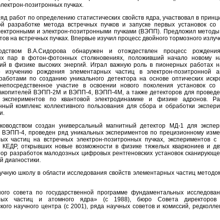
электрон-позитронных пучках.
яд работ по определению статистических свойств ядра, участвовал в принц
ой разработке метода встречных пучков и запуске первых установок со
лектронными и электрон-позитронными пучками (ВЭПП). Предложил методы
ов на встречных пучках. Впервые изучил процесс двойного тормозного излуч
одством В.А.Сидорова обнаружен и отождествлен процесс рождения
ых пар в фотон-фотонных столкновениях, положивший начало новому н
ий в физике высоких энергий. Играл важную роль в пионерных работах н
 изучению рождения элементарных частиц в электрон-позитронной ан
работами по созданию уникального детектора на основе оптических искр
непосредственное участие в освоении нового поколения установок со 
накопителей ВЭПП-2М и ВЭПП-4, ВЭПП-4М, а также детекторов для проведе
х экспериментов по квантовой электродинамике и физике адронов. Ра
ный комплекс коллективного пользования для сбора и обработки экспер
и.
ководством создан универсальный магнитный детектор МД-1 для экспе
 ВЭПП-4, проведен ряд уникальных экспериментов по прецизионному изм
ых частиц на встречных электрон-позитронных пучках, экспериментов с
 КЕДР, открывших новые возможности в физике тяжелых кваркониев и д
тор разработок малодозных цифровых рентгеновских установок сканирующе
й диагностики.
учную школу в области исследования свойств элементарных частиц методо
ого совета по государственной программе фундаментальных исследова
ных частиц и атомного ядра» (с 1988), бюро Совета директоров 
кого научного центра (с 2001), ряда научных советов и комиссий, редколле