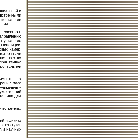
ипиальной и
 встречными
 постановки
ения.
 электрон-
аправлению
а установке
нигиляции.
овых камер.
встречными
ния на этих
зрабатывал
иментальной
риментов на
ерению масс
 уникальным
вухфотонной
го типа для
м встречных
ний «Физика
институтов
гий научных