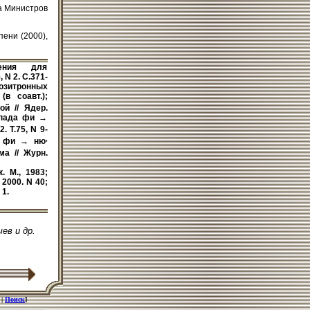
а Министров
пени (2000),
ения для
 N 2. С.371-
позитронных
(в соавт.);
й // Ядер.
аспада фи →
. Т.75, N 9-
,
да фи → ню
а // Журн.
 М., 1983;
 2000. N 40;
 1.
.
ев и др.
|
Поиск
]