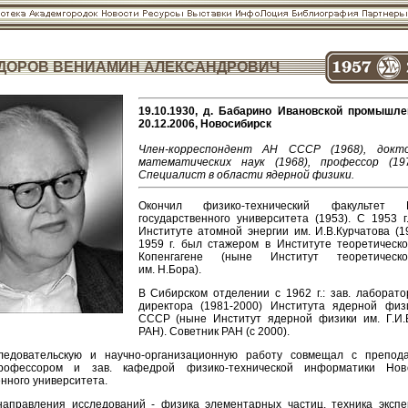
ДОРОВ ВЕНИАМИН АЛЕКСАНДРОВИЧ
19.10.1930, д. Бабарино Ивановской промышле
20.12.2006, Новосибирск
Член-корреспондент АН СССР (1968), докт
математических наук (1968), профессор (197
Специалист в области ядерной физики.
Окончил физико-технический факультет М
государственного университета (1953). С 1953 г
Институте атомной энергии им. И.В.Курчатова (19
1959 г. был стажером в Институте теоретическ
Копенгагене (ныне Институт теоретическ
им. Н.Бора).
В Сибирском отделении с 1962 г.: зав. лаборато
директора (1981-2000) Института ядерной фи
СССР (ныне Институт ядерной физики им. Г.И.
РАН). Советник РАН (с 2000).
ледовательскую и научно-организационную работу совмещал с препода
рофессором и зав. кафедрой физико-технической информатики Ново
нного университета.
аправления исследований - физика элементарных частиц, техника эксп