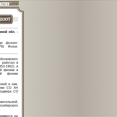
нной обл. -
ор физико-
8). Физик.
осковского
. работал в
53-1962), в
ой физики в
ой физики
рией и зам.
зики СО АН
Будкера СО
вательской,
сибирского
еримента на