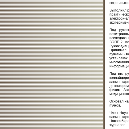
встречных 
Выполнил р
практическ
электрон-э
эксперимент
Под руков
позитронн
исследован
ВЭПП-2 по
Руководил 
Принимал 
пучками - 
установка
многомашин
информаци
Под его ру
коллайдере
элементарн
детектором
физике. Ав
медицинско
Основал на
пучков.
Член Научн
элементар
Новосибирс
журналов.