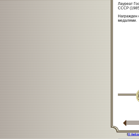
Лауреат Го
СССР (1985
Награжден о
медалями.
[
О библ