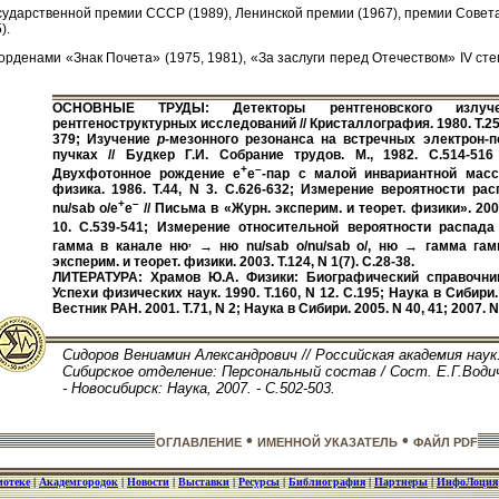
сударственной премии СССР (1989), Ленинской премии (1967), премии Совет
).
рденами «Знак Почета» (1975, 1981), «За заслуги перед Отечеством» IV сте
ОСНОВНЫЕ ТРУДЫ: Детекторы рентгеновского излуч
рентгеноструктурных исследований // Кристаллография. 1980. Т.25,
379; Изучение
р
-мезонного резонанса на встречных электрон-
пучках // Будкер Г.И. Собрание трудов. М., 1982. С.514-516 
+
–
Двухфотонное рождение е
е
-пар с малой инвариантной массо
физика. 1986. Т.44, N 3. С.626-632; Измерение вероятности р
+
–
nu/sab о/е
е
// Письма в «Журн. эксперим. и теорет. физики». 2002
10. С.539-541; Измерение относительной вероятности распа
,
гамма в канале ню
→ ню nu/sab o/nu/sab o/, ню → гамма гамм
эксперим. и теорет. физики. 2003. Т.124, N 1(7). С.28-38.
ЛИТЕРАТУРА: Храмов Ю.А. Физики: Биографический справочник.
Успехи физических наук. 1990. Т.160, N 12. С.195; Наука в Сибири.
Вестник РАН. 2001. Т.71, N 2; Наука в Сибири. 2005. N 40, 41; 2007. N
Сидоров Вениамин Александрович // Российская академия наук
Сибирское отделение: Персональный состав / Сост. Е.Г.Водич
- Новосибирск: Наука, 2007. - С.502-503.
•
•
ОГЛАВЛЕНИЕ
ИМЕННОЙ УКАЗАТЕЛЬ
ФАЙЛ PDF
иотеке
|
Академгородок
|
Новости
|
Выставки
|
Ресурсы
|
Библиография
|
Партнеры
|
ИнфоЛоция