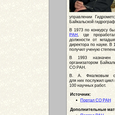
управлении Гидромет
Байкальской гидрограф
В 1973 по конкурсу б
РАН
, где проработа
должности от младше
директора по науке. В
получил ученую степень
В 1993 назначен 
организатором Байкаль
СО РАН.
В. А. Фиалковым о
для них послужил цикл 
100 научных работ.
Источник:
Портал СО РАН
Дополнительные мат