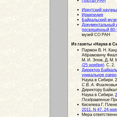
Портал РАН
Иркутский научны
Иркипедия
Байкальский муз
Документальный 
посвящённый 80-т
музей СО РАН
Из газеты «Наука в С
Пармон В. Н. Кан
Абрамовичу Фиалко
М. И. Эпов, Д. М.
(25 ноября)
. С. 2.
Директор Байкал
уникальное озеро
Наука в Сибири. 2
С В. А. Фиалков
Директору Байкаль
Наука в Сибири.
2
Поздравление Пр
Киселева Г. Плен
2011. N 47. 24 но
Мера ответственн