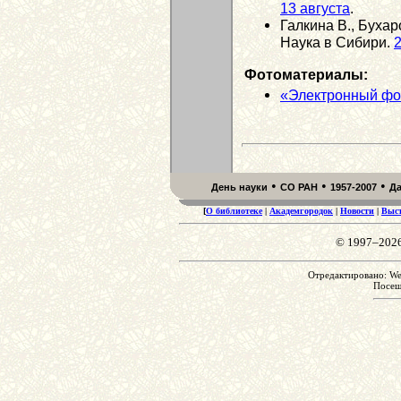
13 августа
.
Галкина В., Бухар
Наука в Сибири.
2
Фотоматериалы:
«Электронный фо
•
•
•
День науки
СО РАН
1957-2007
Д
[
О библиотеке
|
Академгородок
|
Новости
|
Выс
© 1997–202
Отредактировано: We
Посе