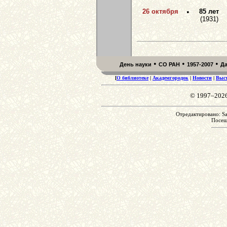
26 октября
•
85 лет
(1931)
•
•
•
День науки
СО РАН
1957-2007
Д
[
О библиотеке
|
Академгородок
|
Новости
|
Выс
© 1997–202
Отредактировано: Sa
Посе