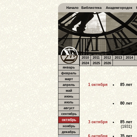
Начало
Библиотека
Академгородок
2010
2011
2012
2013
2014
2024
2025
2026
январь
февраль
март
1 октября
•
85 лет
апрель
май
июнь
июль
•
80 лет
август
сентябрь
октябрь
3 октября
•
85 лет
ноябрь
(1931)
декабрь
6 октября
•
35 лет