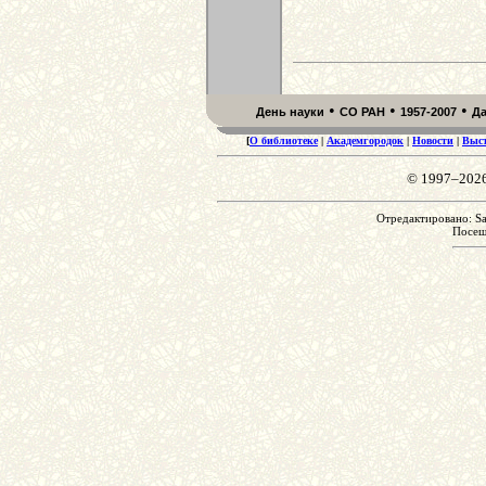
•
•
•
День науки
СО РАН
1957-2007
Д
[
О библиотеке
|
Академгородок
|
Новости
|
Выс
© 1997–202
Отредактировано: Sa
Посе