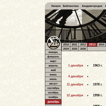
Начало
Библиотека
Академгородок
2013
2010
2011
2012
2014
2024
2025
2026
январь
февраль
март
1 декабря
•
1963 г.
апрель
май
июнь
4 декабря
•
июль
август
11 декабря
•
1978 г.
сентябрь
октябрь
12 декабря
•
1958 г.
ноябрь
декабрь