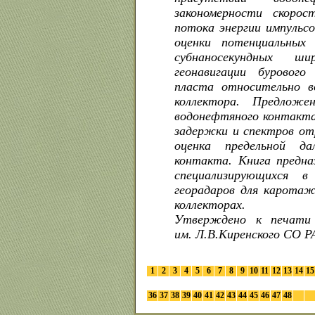
закономерности скоро
потока энергии импульс
оценки потенциальных
субнаносекундных ш
геонавигации буровог
пласта относительно в
коллектора. Предложе
водонефтяного контакта
задержки и спектров от
оценка предельной да
контакта. Книга предна
специализирующихся 
георадаров для каротаж
коллекторах.
Утверждено к печати
им. Л.В.Киренского СО 
1
2
3
4
5
6
7
8
9
10
11
12
13
14
15
36
37
38
39
40
41
42
43
44
45
46
47
48