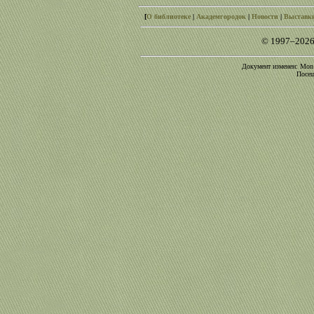
[
О библиотеке
|
Академгородок
|
Новости
|
Выставк
© 1997–2026
Документ изменен: Mon O
Посещ