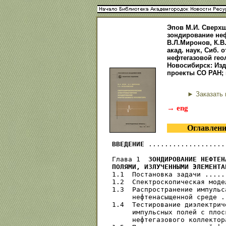
Эпов М.И. Сверх
зондирование неф
В.Л.Миронов, К.В
акад. наук, Сиб. 
нефтегазовой гео
Новосибирск: Изд-
проекты СО РАН; 
► Заказать 
→ eng
Оглавлени
ВВЕДЕНИЕ
 ...................
Глава 1  
ЗОНДИРОВАНИЕ НЕФТЕН
ПОЛЯМИ, ИЗЛУЧЕННЫМИ ЭЛЕМЕНТА
1.1  Постановка задачи .....
1.2  Спектроскопическая моде
1.3  Распространение импульс
     нефтенасыщенной среде .
1.4  Тестирование диэлектрич
     импульсных полей с плос
     нефтегазового коллектор