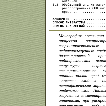
     антенной ..............
3.3  Обобщенный анализ затух
     распространения СШП имп
     среде .................
ЗАКЛЮЧЕНИЕ .................
СПИСОК ЛИТЕРАТУРЫ ..........
СПИСОК СОКРАЩЕНИЙ ..........
Монография посвящена 
процессов распрост
сверхширокополосны
нефтенасыщенных сред
диэлектрической п
радиофизических осно
структуры нефтег
спектроскопическая м
проницаемости сред сл
качестве входных п
петрофизические харак
отдельные слои. Анали
излученных элементарны
антеннами, при распро
присутствии водон