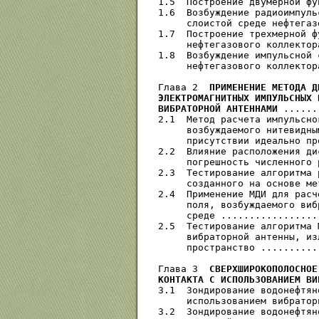
1.5  Построение двумерной фу
1.6  Возбуждение радиоимпуль
     слоистой среде нефтегаз
1.7  Построение трехмерной ф
     нефтегазового коллектора	................................ 4
1.8  Возбуждение импульсной 
     нефтегазового коллектор
Глава 2  
ПРИМЕНЕНИЕ МЕТОДА Д
ЭЛЕКТРОМАГНИТНЫХ ИМПУЛЬСНЫХ 
ВИБРАТОРНОЙ АНТЕННАМИ
 ......
2.1  Метод расчета импульсно
     возбуждаемого нитевидны
     присутствии идеально пр
2.2  Влияние расположения ди
     погрешность численного 
2.3  Тестирование алгоритма 
     созданного на основе ме
2.4  Применение МДИ для расч
     поля, возбуждаемого виб
     среде .................
2.5  Тестирование алгоритма 
     вибраторной антенны, из
     пространство ..........
Глава 3  
СВЕРХШИРОКОПОЛОСНОЕ
КОНТАКТА С ИСПОЛЬЗОВАНИЕМ ВИ
3.1  Зондирование водонефтян
     использованием вибратор
3.2  Зондирование водонефтян