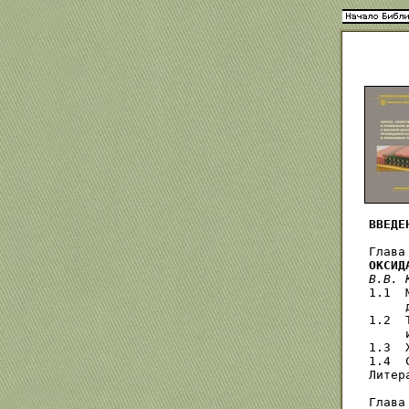
ВВЕДЕ
Глава
ОКСИД
В.В. 
1.1  
     
1.2  
     
1.3  
1.4  
Литер
Глава