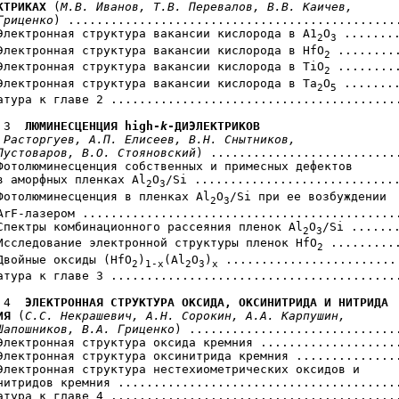
КТРИКАХ
 (
М.В. Иванов, Т.В. Перевалов, В.В. Каичев,

Гриценко
) ...............................................
Электронная структура вакансии кислорода в А1
O
 ........
2
3
Электронная структура вакансии кислорода в НfО
 .........
2
Электронная структура вакансии кислорода в ТiО
 .........
2
Электронная структура вакансии кислорода в Та
О
 ........
2
5
атура к главе 2 .........................................
 3  
ЛЮМИНЕСЦЕНЦИЯ high-
k
-ДИЭЛЕКТРИКОВ
 Расторгуев, А.П. Елисеев, В.Н. Снытников, 

Пустоваров, В.О. Стояновский
) ...........................
Фотолюминесценция собственных и примесных дефектов

в аморфных пленках Al
О
/Si .............................
2
3
Фотолюминесценция в пленках Al
О
/Si при ее возбуждении

2
3
ArF-лазером .............................................
Спектры комбинационного рассеяния пленок Al
О
/Si .......
2
3
Исследование электронной структуры пленок НfО
 ..........
2
Двойные оксиды (НfО
)
(Al
О
)
 .........................
2
1-x
2
3
x
атура к главе 3 .........................................
 4  
ЭЛЕКТРОННАЯ СТРУКТУРА ОКСИДА, ОКСИНИТРИДА И НИТРИДА 

ИЯ
 (
С.С. Некрашевич, А.Н. Сорокин, А.А. Карпушин,

Шапошников, В.А. Гриценко
) ..............................
Электронная структура оксида кремния ....................
Электронная структура оксинитрида кремния ...............
Электронная структура нестехиометрических оксидов и

нитридов кремния ........................................
атура к главе 4 .........................................