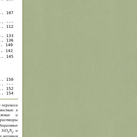
. 107

. ---

. 112

. 133

. 136

. 140

. 142

. 145

. 150

. ---

. 152

 переноса
емостью в
важные и
растворы
диционных
 SiO
N
и
x
y
и научным