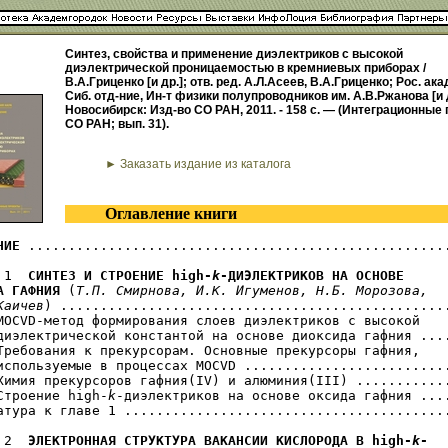
Синтез, свойства и применение диэлектриков с высокой
диэлектрической проницаемостью в кремниевых приборах /
В.А.Гриценко [и др.]; отв. ред. А.Л.Асеев, В.А.Гриценко; Рос. акад
Сиб. отд-ние, Ин-т физики полупроводников им. А.В.Ржанова [и др
Новосибирск: Изд-во СО РАН, 2011. - 158 с. — (Интеграционные
СО РАН; вып. 31).
► Заказать издание из каталога
Оглавление книги
НИЕ
 .....................................................
 1  
СИНТЕЗ И СТРОЕНИЕ high-
k
-ДИЭЛЕКТРИКОВ НА ОСНОВЕ 

А ГАФНИЯ
 (
Т.П. Смирнова, И.К. Игуменов, Н.Б. Морозова,

Каичев
) .................................................
MOCVD-метод формирования слоев диэлектриков с высокой

диэлектрической константой на основе диоксида гафния ....
Требования к прекурсорам. Основные прекурсоры гафния, 

используемые в процессах MOCVD ..........................
Химия прекурсоров гафния(IV) и алюминия(III) ............
Строение high-
k
-диэлектриков на основе оксида гафния ....
атура к главе 1 .........................................
 2  
ЭЛЕКТРОННАЯ СТРУКТУРА ВАКАНСИИ КИСЛОРОДА В high-
k
-
