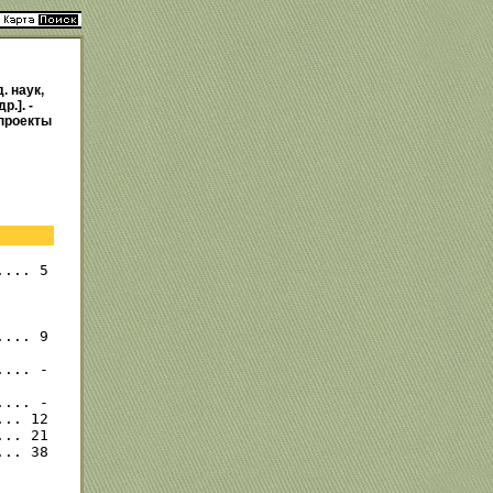
. наук,
.]. -
 проекты
... 5

... 9

... -

... -

.. 12

.. 21

.. 38
