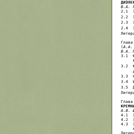
ДИЭЛЕ
В.А. 
2.1  
2.2  
2.3  
2.4  
Литер
Глава
(
А.А.
В.А. 
3.1  
     
3.2  
     
3.3  
3.4  
3.5  
Литер
Глава
КРЕМН
А.В. 
4.1  
4.2  
4.3  
     
Литер