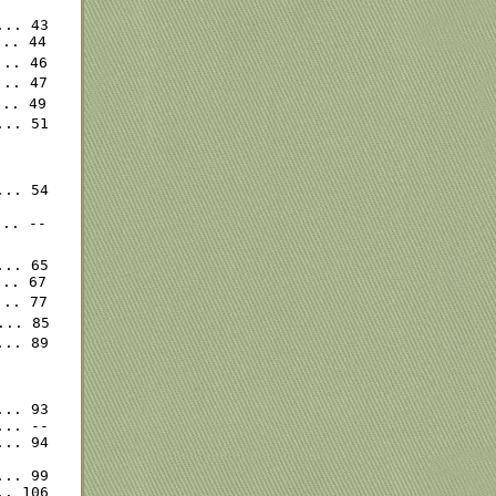
.. 43

.. 44

.. 46

.. 47

.. 49

.. 51

.. 54

.. --

.. 65

.. 67

.. 77

.. 85

.. 89

.. 93

.. --

.. 94

.. 99

. 106
