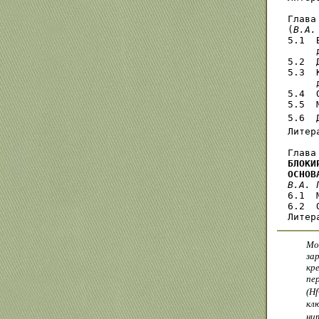
Глава
(
В.А.
5.1  
     
5.2  
5.3  
     
5.4  
5.5  
5.6  
Литер
Глава
БЛОКИ
ОСНОВ
В.А. 
6.1  
6.2  
Мо
за
кр
пе
(Н
кл
ни