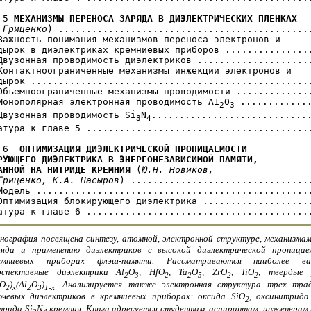
 5 
МЕХАНИЗМЫ ПЕРЕНОСА ЗАРЯДА В ДИЭЛЕКТРИЧЕСКИХ ПЛЕНКАХ
 Гриценко
) ..............................................
Важность понимания механизмов переноса электронов и 

дырок в диэлектриках кремниевых приборов ................
Двузонная проводимость диэлектриков .....................
Контактноограниченные механизмы инжекции электронов и

дырок ...................................................
Объемноограниченные механизмы проводимости ..............
Монополярная электронная проводимость А1
О
 .............
2
3
Двузонная проводимость Si
N
.............................
3
4
атура к главе 5 .........................................
 6  
ОПТИМИЗАЦИЯ ДИЭЛЕКТРИЧЕСКОЙ ПРОНИЦАЕМОСТИ 

РУЮЩЕГО ДИЭЛЕКТРИКА В ЭНЕРГОНЕЗАВИСИМОЙ ПАМЯТИ, 

АННОЙ НА НИТРИДЕ КРЕМНИЯ
 (
Ю.Н. Новиков, 

Гриценко, К.А. Насыров
) .................................
Модель ..................................................
Оптимизация блокирующего диэлектрика ....................
нография посвящена синтезу, атомной, электронной структуре, механизмам
ряда и применению диэлектриков с высокой диэлектрической проница
емниевых приборах флэш-памяти. Рассматриваются наиболее 
рспективные диэлектрики Аl
O
, НfО
, Ta
O
, ZrO
, TiO
, твердые 
2
3
2
2
5
2
2
fО
)
(Al
О
)
. Анализируется также электронная структура трех тра
2
x
2
3
1-x
ючевых диэлектриков в кремниевых приборах: оксида SiO
, оксинитрида
2
трида Si
N
кремния. Книга адресуется студентам, аспирантам, инженерам 