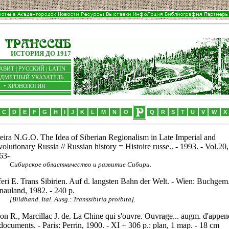
ИСТОРИЯ ДО 1917
АВИТ |
РУССКИЙ
|
LATIN
ЕДМЕТНЫЙ УКАЗАТЕЛЬ
•
ХРОНОЛОГИЯ
C
D
E
F
G
H
I
J
K
L
M
N
O
Q
R
S
T
U
V
W
X
eira N.G.O. The Idea of Siberian Regionalism in Late Imperial and
olutionary Russia // Russian history = Histoire russe.. - 1993. - Vol.20,
63-
Сибирское областничество и развитие Сибири.
feri E. Trans Sibirien. Auf d. langsten Bahn der Welt. - Wien: Buchgem
auland, 1982. - 240 p.
[Bildband. Ital. Ausg.: Transsibiria proibita].
on R., Marcillac J. de. La Chine qui s'ouvre. Ouvrage... augm. d'appen
documents. - Paris: Perrin, 1900. - XI + 306 p.: plan, 1 map. - 18 cm