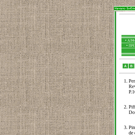
•
АЛФ
•
ПР
A
B
Per
Rev
P.1
Pif
Don
Pin
de 