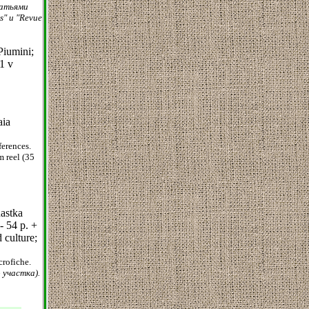
татьями
s" и "Revue
Piumini;
1 v
aia
ferences.
m reel (35
astka
- 54 p. +
d culture;
crofiche.
 участка).