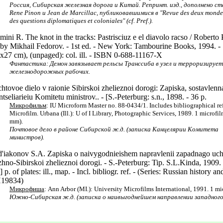
Россия, Сибирская железная дорога и Китай. Репринт. изд., дополнено с
Rene Pinon и Jean de Marcillac, публиковавшимися в "Revue des deux monde
des questions diplomatiques et coloniales" (cf. Pref.).
mini R. The knot in the tracks: Pastrisciuz e el diavolo racso / Roberto 
. by Mikhail Fedorov. - 1st ed. - New York: Tambourine Books, 1994. - 
x27 cm), (unpaged): col. ill. - ISBN 0-688-11167-X
Фантастика: Демон завязывает рельсы Транссиба в узел и терроризирует
железнодорожных рабочих.
htovoe dielo v raionie Sibirskoi zhelieznoi dorogi: Zapiska, sostavlenn
tseliarieiu Komitetu ministrov.. - [S.-Peterburg: s.n., 1898. - 36 p.
Микрофильм
: IU Microform Master no. 88-0434/1. Includes bibliographical re
Microfilm. Urbana (Ill.): U of I Library, Photographic Services, 1989. 1 microfil
mm).
Почтовое дело в районе Сибирской ж.д. (записка Канцелярии Комитета
министров).
'iakonov S.A. Zapiska o naivygodnieishem napravlenii zapadnago uch
hno-Sibirskoi zhelieznoi dorogi. - S.-Peterburg: Tip. S.L.Kinda, 1909. 
] p. of plates: ill., map. - Incl. bibliogr. ref. - (Series: Russian history an
19834)
Микрофиша
: Ann Arbor (MI.): University Microfilms International, 1991. 1 mi
Южно-Сибирская ж.д. (записка о наивыгоднейшем направлении западного