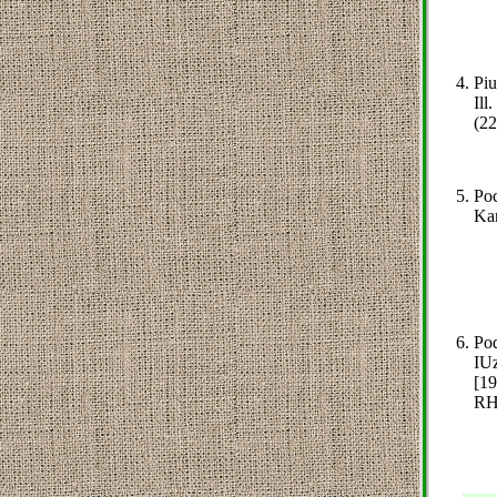
Piu
Ill
(22
Poc
Kan
Pod
IUz
[19
RH