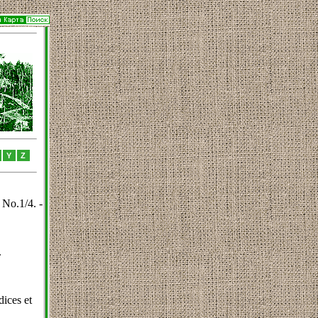
Y
Z
 No.1/4. -
.
dices et