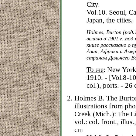
City.
Vol.10. Seoul, Ca
Japan, the cities.
Holmes, Burton (род.
вышло в 1901 г. под 
книге рассказано о
Азии, Африки и Амер
странам Дальнего В
То же
: New Yor
1910. - [Vol.8-10]:
col.), ports. - 26
Holmes B. The Burton
illustrations from pho
Creek (Mich.): The Li
vol.: col. front., illus
cm