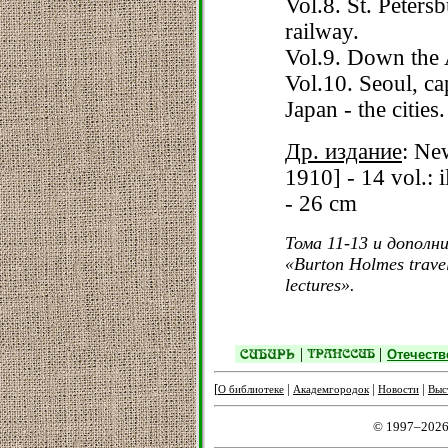
Vol.8. St. Peter
railway.
Vol.9. Down the 
Vol.10. Seoul, ca
Japan - the cities.
Др. издание
: Ne
1910] - 14 vol.: il
- 26 cm
Тома 11-13 и дополн
«Burton Holmes trave
lectures».
|
|
Отечеств
[
|
|
|
О библиотеке
Академгородок
Новости
Выс
© 1997–2026