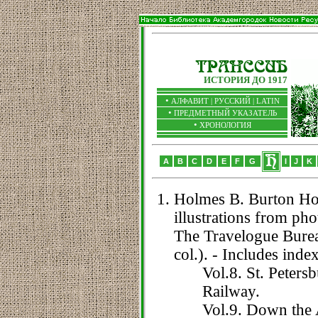
ИСТОРИЯ ДО 1917
•
АЛФАВИТ |
РУССКИЙ
|
LATIN
•
ПРЕДМЕТНЫЙ УКАЗАТЕЛЬ
•
ХРОНОЛОГИЯ
A
B
C
D
E
F
G
I
J
K
Holmes B. Burton Hol
illustrations from ph
The Travelogue Bureau
col.). - Includes inde
Vol.8. St. Peter
Railway.
Vol.9. Down the