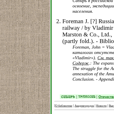
Сибирь в российской 
освоение, экспедици
населения.
Foreman J. [?] Russia
railway / by Vladimir
Marston & Co., Ltd., 
(partly fold.). - Bibl
Foreman, John = Vlad
каталогах отсутств
«Vladimir»).
См. та
Содерж
.: The expans
The struggle for the A
annexation of the Amur
Conclusion. - Appendi
|
|
Отечеств
[
|
|
|
О библиотеке
Академгородок
Новости
Выс