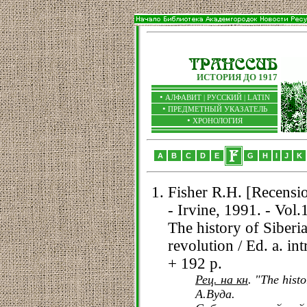
ИСТОРИЯ ДО 1917
•
АЛФАВИТ |
РУССКИЙ
|
LATIN
•
ПРЕДМЕТНЫЙ УКАЗАТЕЛЬ
•
ХРОНОЛОГИЯ
A
B
C
D
E
G
H
I
J
K
Fisher R.H. [Recensio]
- Irvine, 1991. - Vol.
The history of Siberi
revolution / Ed. a. i
+ 192 p.
Рец. на кн
. "The hist
А.Вуда.