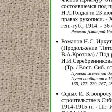
состоявшемся под п
Н.Л.Гондатти 23 июня
правах рукописи. - 
ген.-губ., 1914. - 36 
Ревякин Дмитрий Ив
Романов Н.С. Иркут
(Продолжение "Лето
В.А.Кротова) / Под р
И.И.Серебренникова.
- (Тр. / Вост.-Сиб. о
Проект железной дор
Пути сообщения в Ирк
165, 177, 229, 267, 2
Седых И. К вопрос
строительстве в Сиб
1914-1915 гг. - Пг.: 