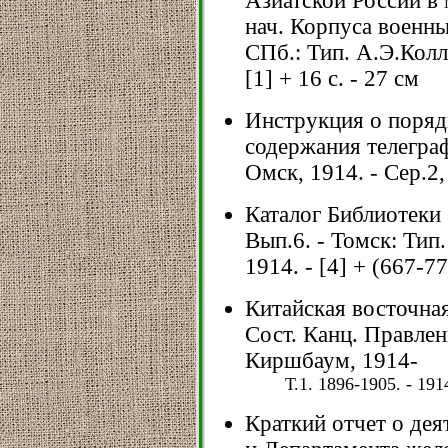
Азиатской России в 
нач. Корпуса военны
СПб.: Тип. А.Э.Колл
[1] + 16 с. - 27 см
Инструкция о поряд
содержания телегра
Омск, 1914. - Сер.2, 
Каталог Библиотеки
Вып.6. - Томск: Тип
1914. - [4] + (667-77
Китайская восточная
Сост. Канц. Правлен
Киршбаум, 1914-
Т.1. 1896-1905. - 1914
Краткий отчет о де