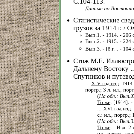
С.104-113.
Данные по Восточно
Статистические свед
грузов за 1914 г. / 
Вып.1. - 1914. - 206 
Вып.2. - 1915. - 224 
Вып.3. - [б.г.]. - 104 
Стож М.Е. Иллюстр
Дальнему Востоку ..
Спутников и путевод
...
XIV год изд
. 1914-
портр.; 3 л. ил., порт
(
На обл.: Вып.
То же
. [1914]. -
...
XVI год изд
.
с.: ил., портр.; 
(
На обл.: Вып.3
То же
. - Изд. 2-
ил., портр., кар