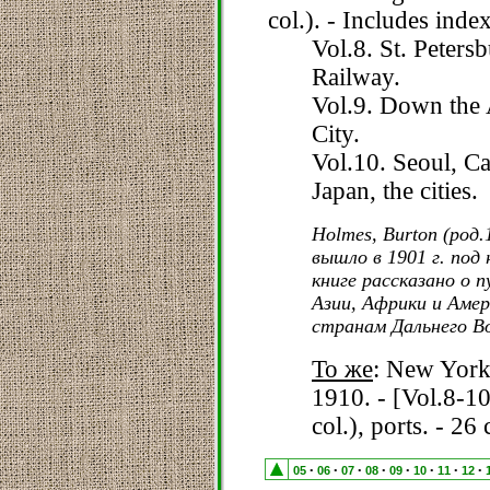
col.). - Includes inde
Vol.8. St. Peter
Railway.
Vol.9. Down the
City.
Vol.10. Seoul, Ca
Japan, the cities.
Holmes, Burton (род.
вышло в 1901 г. под 
книге рассказано о
Азии, Африки и Амер
странам Дальнего В
То же
: New Yor
1910. - [Vol.8-10]:
col.), ports. - 26
05
06
07
08
09
10
11
12
•
•
•
•
•
•
•
•