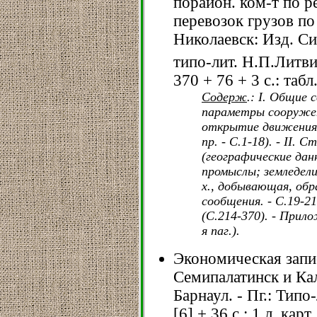
порайон. ком-т по 
перевозок грузов по
Николаевск: Изд. Си
типо-лит. Н.П.Литви
370 + 76 + 3 с.: табл
Содерж
.: I. Общие 
параметры сооружени
открытие движения,
пр. - С.1-18). - II.
(географические дан
промыслы; земледели
х., добывающая, об
сообщения. - С.19-21
(С.214-370). - Прилож
я паг.).
Экономическая запи
Семипалатинск и Кал
Барнаул. - Пг.: Типо
[6] + 36 с.: 1 л. карт.