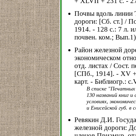
+ XLVII + 231 с. - 2
Почвы вдоль линии
дороги: [Сб. ст.] / П
1914. - 128 с.: 7 л. и
почвен. ком.; Вып.1)
Район железной доро
экономическом отнош
отд. листах / Сост. 
[СПб., 1914]. - XV + 
карт. - Библиогр.: с.
В списке "Печатных 
130 названий книг и
условиях, экономиче
и Енисейской губ. в
Ревякин Д.И. Госуд
железной дороги: До
членов Приамур. от