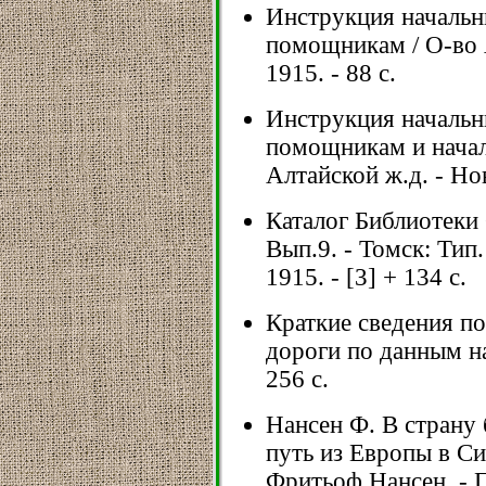
Инструкция начальн
помощникам / О-во А
1915. - 88 с.
Инструкция начальни
помощникам и начал
Алтайской ж.д. - Нов
Каталог Библиотеки
Вып.9. - Томск: Тип
1915. - [3] + 134 с.
Краткие сведения п
дороги по данным на 
256 с.
Нансен Ф. В страну
путь из Европы в Си
Фритьоф Нансен. - Пг