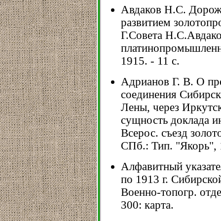
Авдаков Н.С. Дорожн
развитием золотопр
Г.Совета Н.С.Авдаков
платинопромышленни
1915. - 11 с.
Адрианов Г. В. О п
соединения Сибирск
Лены, через Иркутск
сущность доклада инж
Всерос. съезд золот
СПб.: Тип. "Якорь", 1
Алфавитный указате
по 1913 г. Сибирской
Военно-топогр. отдел
300: карта.