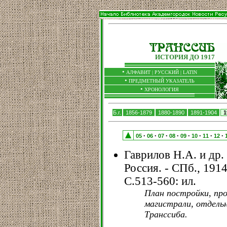
ИСТОРИЯ ДО 1917
•
АЛФАВИТ |
РУССКИЙ
|
LATIN
•
ПРЕДМЕТНЫЙ УКАЗАТЕЛЬ
•
ХРОНОЛОГИЯ
Б.г.
1856-1879
1880-1890
1891-1904
1
05
06
07
08
09
10
11
12
•
•
•
•
•
•
•
•
Гаврилов Н.А. и др.
Россия. - СПб., 1914.
С.513-560: ил.
План постройки, пр
магистрали, отдельн
Транссиба.