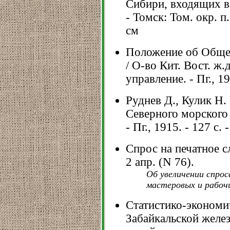
Сибири, входящих в
- Томск: Том. окр. п.с
см
Положение об Обще
/ О-во Кит. Вост. ж.
управление. - Пг., 19
Руднев Д., Кулик Н
Северного морского 
- Пг., 1915. - 127 с. 
Спрос на печатное сл
2 апр. (N 76).
Об увеличении спрос
мастеровых и рабочи
Статистико-экономи
Забайкальской желе