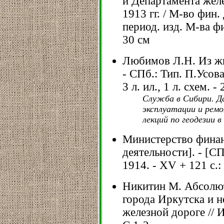
и Департамента жел
1913 гг. / М-во фин. 
период. изд. М-ва фин
30 см
Любимов Л.Н. Из жи
- СПб.: Тип. П.Усова,
3 л. ил., 1 л. схем. -
Служба в Сибири. 
эксплуатации и рем
лекций по геодезии в
Министерство финан
деятельности]. - [СПб
1914. - XV + 121 с.: 
Никитин М. Абсолют
города Иркутска и н
железной дороге // И