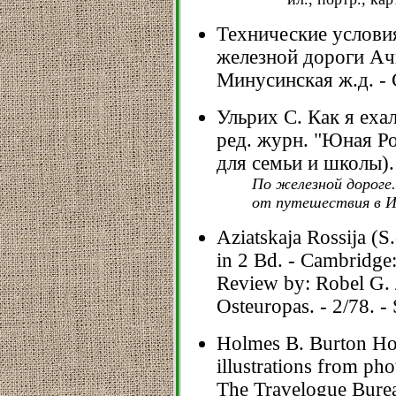
Технические услови
железной дороги Ач
Минусинская ж.д. - С
Ульрих С. Как я еха
ред. журн. "Юная Рос
для семьи и школы).
По железной дороге.
от путешествия в Ир
Aziatskaja Rossija (S
in 2 Bd. - Cambridge:
Review by: Robel G. 
Osteuropas. - 2/78. -
Holmes B. Burton Hol
illustrations from ph
The Travelogue Bureau