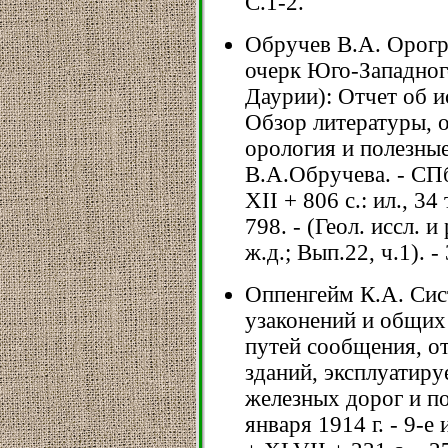
С.1-2.
Обручев В.А. Орогр
очерк Юго-Западног
Даурии): Отчет об и
Обзор литературы, 
орология и полезные
В.А.Обручева. - СПб
XII + 806 с.: ил., 34 
798. - (Геол. иссл. 
ж.д.; Вып.22, ч.1). -
Оппенгейм К.А. Сис
узаконений и общих
путей сообщения, о
зданий, эксплуатир
железных дорог и по
января 1914 г. - 9-е 