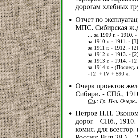
дорогам хлебных груз
Отчет по эксплуатац
МПС. Сибирская ж.д.
... за 1909 г. - 1910. -
за 1910 г. - 1911. - [3
за 1911 г. - 1912. - [2
за 1912 г. - 1913. - [
за 1913 г. - 1914. - [
за 1914 г. - (Послед.
- [2] + IV + 590 л.
Очерк проектов жел
Сибири. - СПб., 1910
См
.: Гр. П-н. Очерк..
Петров Н.П. Эконом
дорог. - СПб., 1910.
комис. для всестор. 
России; Вып.28.). - 