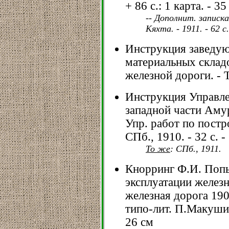
+ 86 с.: 1 карта. - 35
-- Дополнит. записк
Кяхта. - 1911. - 62 с.
Инструкция заведу
материальных склад
железной дороги. - Т
Инструкция Управле
западной части Аму
Упр. работ по постро
СПб., 1910. - 32 с. -
То же
: СПб., 1911.
Кнорринг Ф.И. Попы
эксплуатации железн
железная дорога 190
типо-лит. П.Макушин
26 см