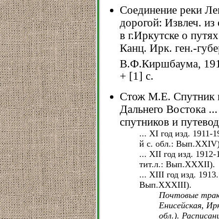
Соединение реки Ле
дорогой: Извлеч. из
в г.Иркутске о путя
Канц. Ирк. ген.-губе
В.Ф.Киршбаума, 191
+ [1] с.
Стож М.Е. Спутник 
Дальнего Востока ...
спутников и путевод
... XI год изд. 1911-1
й с. обл.: Вып.XXIV)
... XII год изд. 1912-1
тит.л.: Вып.XXXII).
... XIII год изд. 1913.
Вып.XXXIII).
Почтовые трак
Енисейская, Ирк
обл.). Расписа