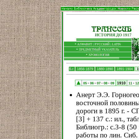
ИСТОРИЯ ДО 1917
•
АЛФАВИТ |
РУССКИЙ
|
LATIN
•
ПРЕДМЕТНЫЙ УКАЗАТЕЛЬ
•
ХРОНОЛОГИЯ
Б.г.
1856-1879
1880-1890
1891-1904
1
1910
05
06
07
08
09
11
12
•
•
•
•
•
Анерт Э.Э. Горноге
восточной половин
дороги в 1895 г. - С
[3] + 137 с.: ил., табл
Библиогр.: с.3-8 (50 
работы по лин. Сиб. 