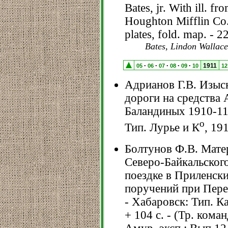
Bates, jr. With ill. 
Houghton Mifflin Co.,
plates, fold. map. - 2
Bates, Lindon Wallace
1911
05
06
07
08
09
10
12
•
•
•
•
•
Адрианов Г.В. Изыс
дороги на средства 
Баландиных 1910-11 г
о
Тип. Лурье и К
, 191
Болтунов Ф.В. Мате
Северо-Байкальского
поездке в Приленски
поручений при Пере
- Хабаровск: Тип. Ка
+ 104 с. - (Тр. ком