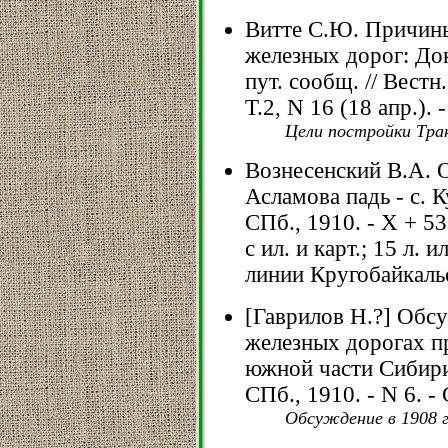
Витте С.Ю. Причин
железных дорог: Докл
пут. сообщ. // Вестн.
Т.2, N 16 (18 апр.). 
Цели постройки Тра
Вознесенский В.А. 
Асламова падь - с. К
СПб., 1910. - X + 53 
с ил. и карт.; 15 л. и
линии Кругобайкальс
[Гаврилов Н.?] Обс
железных дорогах п
южной части Сибири.
СПб., 1910. - N 6. -
Обсуждение в 1908 