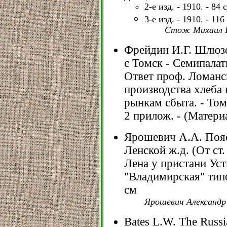
2-е изд. - 1910. - 84 с
3-е изд. - 1910. - 116 
Стож Михаил Ев
Фрейдин И.Г. Шлюзо
с Томск - Семипала
Ответ проф. Ломанс
производства хлеба 
рынкам сбыта. - Томс
2 прилож. - (Матери
Ярошевич А.А. Пояс
Ленской ж.д. (От ст.
Лена у пристани Уст
"Владимирская" типо-л
см
Ярошевич Александр
Bates L.W. The Russi