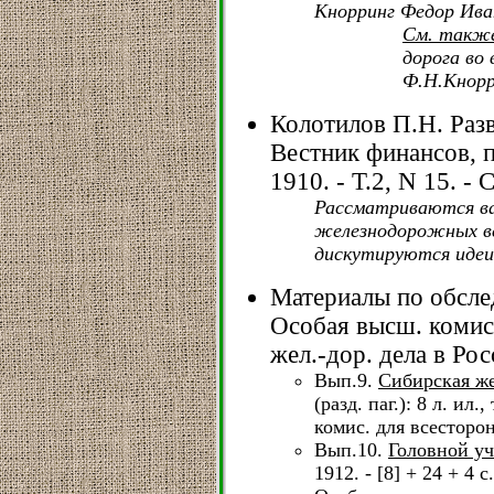
Кнорринг Федор Ива
См. такж
дорога во 
Ф.Н.Кнорри
Колотилов П.Н. Разв
Вестник финансов, 
1910. - Т.2, N 15. - 
Рассматриваются в
железнодорожных ве
дискутируются идеи
Материалы по обсле
Особая высш. комис.
жел.-дор. дела в Рос
Вып.9.
Сибирская же
(разд. паг.): 8 л. ил.
комис. для всесторон
Вып.10.
Головной уч
1912. - [8] + 24 + 4 с