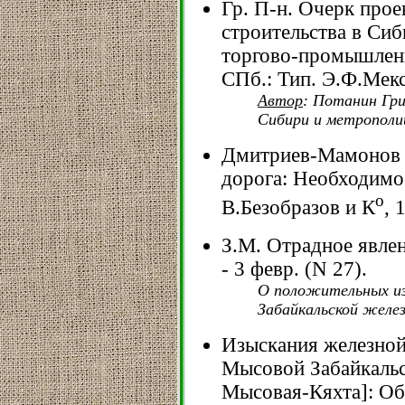
Гр. П-н. Очерк про
строительства в Сиб
торгово-промышленно
СПб.: Тип. Э.Ф.Мекс,
Автор
: Потанин Гри
Сибири и метрополи
Дмитриев-Мамонов 
дорога: Необходимос
о
В.Безобразов и К
, 
З.М. Отрадное явлени
- 3 февр. (N 27).
О положительных из
Забайкальской желез
Изыскания железной
Мысовой Забайкальск
Мысовая-Кяхта]: Общ