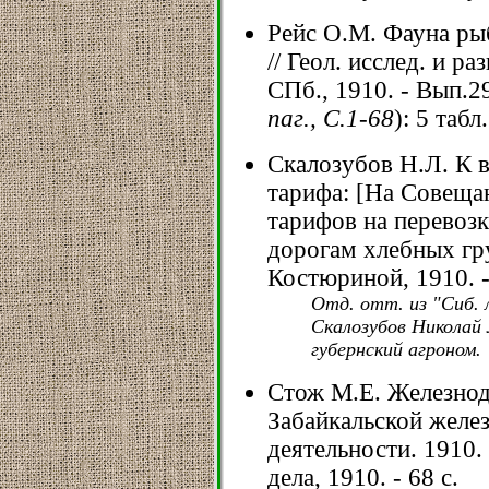
Рейс О.М. Фауна ры
// Геол. исслед. и ра
СПб., 1910. - Вып.29
паг., С.1-68
): 5 табл
Скалозубов Н.Л. К 
тарифа: [На Совеща
тарифов на перевоз
дорогам хлебных гру
Костюриной, 1910. - 4
Отд. отт. из "Сиб. л
Скалозубов Николай 
губернский агроном.
Стож М.Е. Железно
Забайкальской желез
деятельности. 1910. 
дела, 1910. - 68 с.