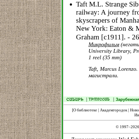
Taft M.L. Strange Sib
railway: A journey fr
skyscrapers of Manha
New York: Eaton & Ma
Graham [c1911]. - 260 
Микрофильм
(негатив
University Library, Pr
1 reel (35 mm)
Taft, Marcus Lorenzo
магистрали.
|
|
Зарубежная
[
О библиотеке
|
Академгородок
|
Ново
Ин
© 1997–2026