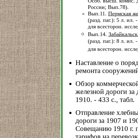
Особ. высш. комис. д
России; Вып.78).
Вып.11.
Пермская же
(разд. паг.): 5 л. ил
для всесторон. иссле
Вып.14.
Забайкальск
(разд. паг.): 8 л. ил
для всесторон. иссле
Наставление о поряд
ремонта сооружений.
Обзор коммерческой
железной дороги за д
1910. - 433 с., табл.
Отправление хлебны
дороги за 1907 и 19
Совещанию 1910 г. 
тарифов на перевоз