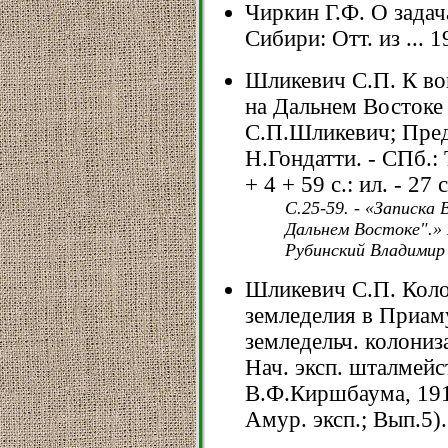
Чиркин Г.Ф. О зада
Сибири: Отт. из ... 1
Шликевич С.П. К во
на Дальнем Востоке 
С.П.Шликевич; Пред
Н.Гондатти. - СПб.:
+ 4 + 59 с.: ил. - 27
С.25-59. - «Записка
Дальнем Востоке".»
Рубинский Владимир
Шликевич С.П. Коло
земледелия в Приаму
земледельч. колони
Нач. эксп. шталмейс
В.Ф.Киршбаума, 1911.
Амур. эксп.; Вып.5).