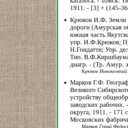
каталога. - Томск: Т
1911. - [3] + (145-36
Крюков И.Ф. Земли
дороги (Амурская об
южная часть Якутско
упр. И.Ф.Крюков; Пр
Н.Гондатти; Упр. де
Тип. В.Ф.Киршбаума, 
диагр. - (Тр. Амур. э
Крюков Иннокентий 
Марков Г.Ф. Геогра
Великого Сибирского
устройству общеобр
заводских рабочих. 
округа, 1911. - 171 с
Московских фабричн
Марков Гурий Федос