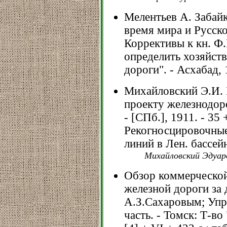
Мелентьев А. Забайк
время мира и Русско
Коррективы к кн. Ф
определить хозяйст
дороги". - Асхабад, 1
Михайловский Э.И. 
проекту железнодор
- [СПб.], 1911. - 35 
Рекогносцировочны
линий в Лен. бассейн
Михайловский Эдуар
Обзор коммерческой
железной дороги за д
А.З.Сахаровым; Упр
часть. - Томск: Т-во