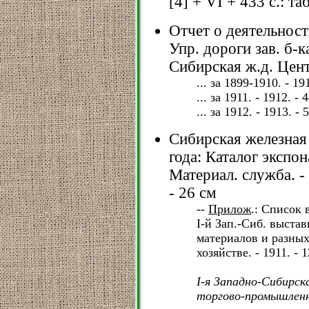
[4] + VI + 433 с.: та
Отчет о деятельности
Упр. дороги зав. б-
Сибирская ж.д. Центр
... за 1899-1910. - 191
... за 1911. - 1912. - 4
... за 1912. - 1913. - 5
Сибирская железная
года: Каталог экспо
Материал. служба. - Т
- 26 см
--
Прилож
.: Список
I-й Зап.-Сиб. выстав
материалов и разных
хозяйстве. - 1911. - 1
I-я Западно-Сибирска
торгово-промышленна