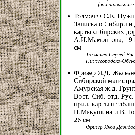
(значительная 
Толмачев С.Е. Нужн
Записка о Сибири и
карты сибирских доро
А.И.Мамонтова, 1911.
см
Толмачев Сергей Евс
Нижегородско-Обско
Фризер Я.Д. Железн
Сибирской магистрал
Амурская ж.д. Грунто
Вост.-Сиб. отд. Рус. 
прил. карты и таблиц
П.Макушина и В.Посох
26 см
Фризер Яков Давидов