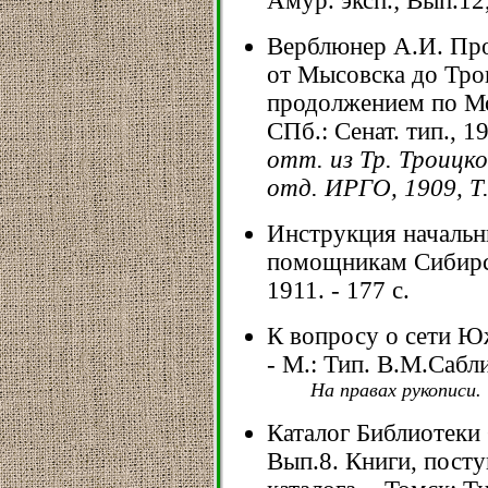
Амур. эксп.; Вып.12,
Верблюнер А.И. Про
от Мысовска до Трои
продолжением по Мо
СПб.: Сенат. тип., 191
отт. из Тр. Троицк
отд. ИРГО, 1909, Т.
Инструкция начальн
помощникам Сибирск
1911. - 177 с.
К вопросу о сети Ю
- М.: Тип. В.М.Саблин
На правах рукописи.
Каталог Библиотеки
Вып.8. Книги, пост