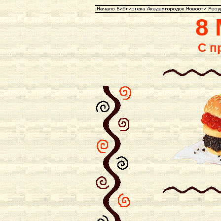
8
С п