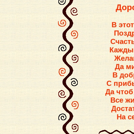
Дор
В это
Позд
Счаст
Каждый
Жела
Да м
В доб
С приб
Да что
Все ж
Доста
На с