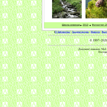
•
•
Школа-семинар
2013
Фотоотчет 2
[
О библиотеке
|
Академгородок
|
Новости
|
Выс
© 1997–202
Документ изменен: Wed F
Посеще