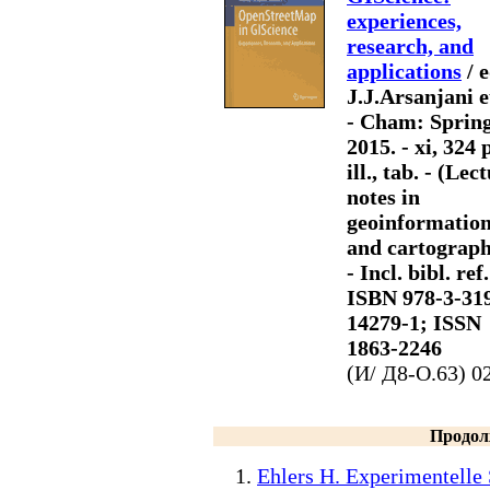
experiences,
research, and
applications
/ e
J.J.Arsanjani et
- Cham: Spring
2015. - xi, 324 p
ill., tab. - (Lec
notes in
geoinformatio
and cartograph
- Incl. bibl. ref.
ISBN 978-3-31
14279-1; ISSN
1863-2246
(И/ Д8-O.63) 0
Продол
Ehlers H. Experimentelle