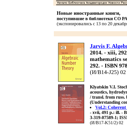
Новые иностранные книги,
поступившие в библиотеки СО Р
(экспонировались с 13 по 20 декабря
Jarvis F. Alge
2014. - xiii, 2
mathematics seri
292. - ISBN 97
(И/В14-J25) 02
Klyatskin V.I. Stoc
acoustics, hydrod
/ transl. from russ
(Understanding com
Vol.2: Coherent
- xvii, 491 p.: ill. 
3-319-07589-1; IS
(И/В17-K51/2) 02