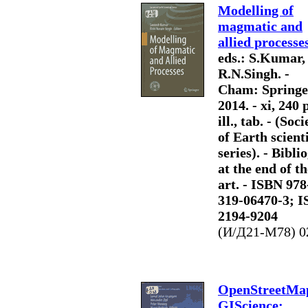
Modelling of
magmatic and
allied processe
eds.: S.Kumar,
R.N.Singh. -
Cham: Springe
2014. - xi, 240 p
ill., tab. - (Soci
of Earth scient
series). - Biblio
at the end of th
art. - ISBN 978
319-06470-3; 
2194-9204
(И/Д21-M78) 0
OpenStreetMap
GIScience: