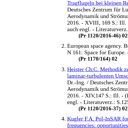
Tragflugeln bei kleinen 
Deutsches Zentrum für Luf
Aerodynamik und Strömun
2016. - XVIII, 169 S.: Ill
auch engl. - Literaturver
(Pr 1120/2016-46) 02
European space agency. Bu
N 161: Space for Europe. -
(Pr 1170/164) 02
Heister Ch.C. Methodik z
laminar-turbulenten Umsc
Dr.-Ing. / Deutsches Zent
Aerodynamik und Strömun
2016. - XIV,147 S.: Ill. -
engl. - Literatuverz.: S.
(Pr 1120/2016-37) 02
Kugler F.A. Pol-InSAR fore
frequencies: opportunities