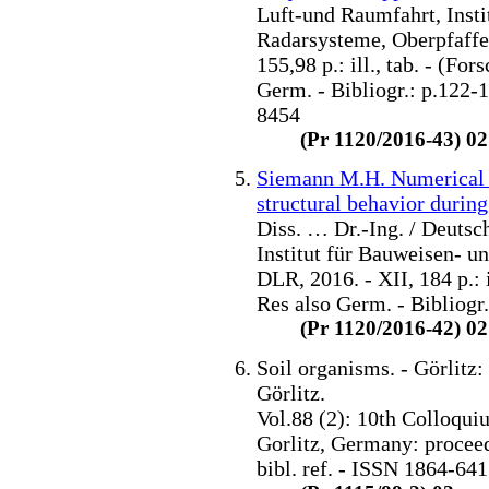
Luft-und Raumfahrt, Insti
Radarsysteme, Oberpfaffe
155,98 p.: ill., tab. - (Fo
Germ. - Bibliogr.: p.122-1
8454
(Pr 1120/2016-43) 02
Siemann M.H. Numerical a
structural behavior durin
Diss. … Dr.-Ing. / Deuts
Institut für Bauweisen- un
DLR, 2016. - XII, 184 p.: i
Res also Germ. - Bibliogr
(Pr 1120/2016-42) 02
Soil organisms. - Görlit
Görlitz.
Vol.88 (2): 10th Colloqu
Gorlitz, Germany: proceedin
bibl. ref. - ISSN 1864-64