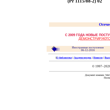
(Pr 1115/88-2) 02
Отече
С 2009 ГОДА НОВЫЕ ПОС
ДЕМОНСТРИРУЮТС
Иностранные поступления
06-12-2016
[
О библиотеке
|
Академгородок
|
Новости
|
Выс
© 1997–202
Документ изменен: Wed F
Посещ