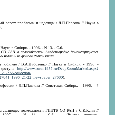
ый совет: проблемы и надежды / Л.П.Павлова // Наука в
.8.
аука в Сибири. - 1996. - N 13. - С.6.
СО РАН в новосибирском Академгородке демонстрируется
 изданий из фондов Редкой книги.
у юбилею / В.А.Дубовенко // Наука в Сибири. - 1996. -
м доступа:
http://www.soran1957.ru/DeepZoomMarked.aspx?
21-22&collection-
27841_1996_21-22_newspaper_27680
).
фессии / Л.П.Павлова // Советская Сибирь. - 1996. - 7
дставляющее возможности ГПНТБ СО РАН / С.К.Канн //
 1997. - N 14. - С.6. - (Режим доступа: