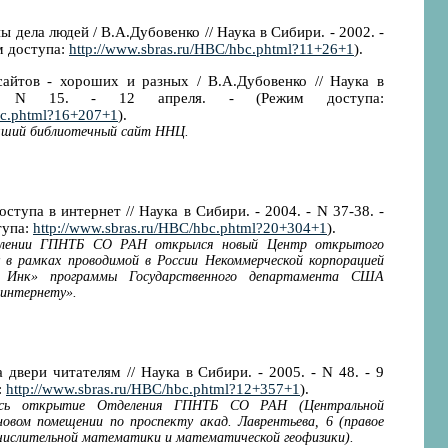
 дела людей / В.А.Дубовенко // Наука в Сибири. - 2002. -
им доступа:
http://www.sbras.ru/HBC/hbc.phtml?11+26+1
).
айтов - хороших и разных / В.А.Дубовенко // Наука в
- N 15. - 12 апреля. - (Режим доступа:
bc.phtml?16+207+1
).
учший библиотечный сайт ННЦ.
тупа в интернет // Наука в Сибири. - 2004. - N 37-38. -
тупа:
http://www.sbras.ru/HBC/hbc.phtml?20+304+1
).
елении ГПНТБ СО РАН открылся новый Центр открытого
 в рамках проводимой в России Некоммерческой корпорацией
Инк» программы Государственного департамента США
 интернету».
 двери читателям // Наука в Сибири. - 2005. - N 48. - 9
:
http://www.sbras.ru/HBC/hbc.phtml?12+357+1
).
ось открытие Отделения ГПНТБ СО РАН (Центральной
овом помещении по проспекту акад. Лаврентьева, 6 (правое
ислительной математики и математической геофизики).