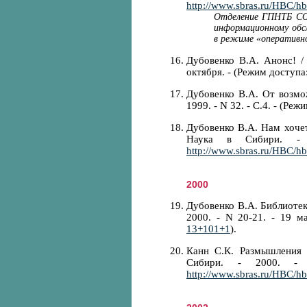
http://www.sbras.ru/HBC/h
Отделение ГПНТБ СО 
информационному обс
в режиме «оперативн
Дубовенко В.А. Анонс! / 
октября. - (Режим доступа
Дубовенко В.А. От возмож
1999. - N 32. - С.4. - (Ре
Дубовенко В.А. Нам хочет
Наука в Сибири. -
http://www.sbras.ru/HBC/h
2000
Дубовенко В.А. Библиотек
2000. - N 20-21. - 19 м
13+101+1
).
Канн С.К. Размышления 
Сибири. - 2000. -
http://www.sbras.ru/HBC/h