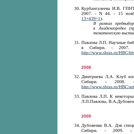
Курбангалеева И.В. ГПНТ
2007. - N 44. - 15 ноя
13+439+1
).
В рамках предвыбо
в Академгородке (п
тематическую выстав
Павлова Л.П. Научные биб
в Сибири. - 2007.
http://www.sbras.ru/HBC/h
2008
Дмитриева Л.А. Клуб изо
Сибири. - 2008. 
http://www.sbras.ru/HBC/ar
Павлова Л.П. К некоторы
Л.П.Павлова, В.А.Дубовенко
2009
Дубовенко В.А. Для специ
Сибири. - 2009. -