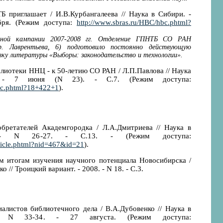
Б приглашает / И.В.Курбангалеева // Наука в Сибири. -
бря. (Режим доступа:
http://www.sbras.ru/HBC/hbc.phtml?
рной кампании 2007-2008 гг. Отделение ГПНТБ СО РАН
р. Лаврентьева, 6) подготовило постоянно действующую
ку литературы «Выборы: законодательство и технологии».
лиотеки ННЦ - к 50-летию СО РАН / Л.П.Павлова // Наука
 - 7 июня (N 23). - С.7. (Режим доступа:
bc.phtml?18+422+1
).
бретателей Академгородка / Л.А.Дмитриева // Наука в
- N 26-27. - С.13. - (Режим доступа:
ticle.phtml?nid=467&id=21
).
м итогам изучения научного потенциала Новосибирска /
 // Троицкий вариант. - 2008. - N 18. - С.3.
алистов библиотечного дела / В.А.Дубовенко // Наука в
 N 33-34. - 27 августа. (Режим доступа: