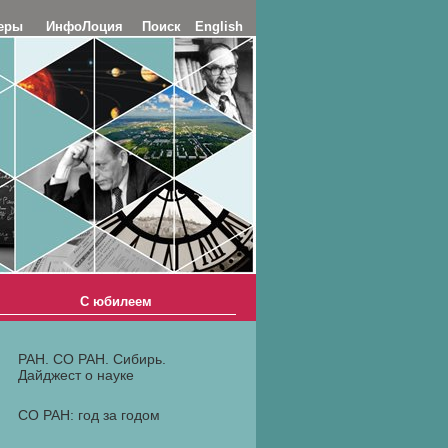
еры
ИнфоЛоция
Поиск
English
С юбилеем
РАН. СО РАН. Сибирь.
Дайджест о науке
СО РАН: год за годом