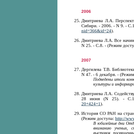
2006
Дмитриева Л.А. Перспект
Сибири. - 2006. - N 9. - С
nid=366&id=24
).
Дмитриева Л.А. Все начина
N 25. - С.8. - (Режим дост
2007
Дергилева Т.В. Библиотеки
N 47. - 6 декабря. - (Режи
Подведены итоги кон
культуры и информиро
Дмитриева Л.А. Содействуя
28 июня (N 25). - С.
20+424+1
).
История СО РАН на страниц
(Режим доступа:
http://ww
В юбилейные дни Отд
вниманию ученых, с
выставок, посвященны