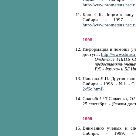
http://www.prometeus.nsc.ru
Канн С.К. Лицом к лицу 
Сибири. - 1997. -
http://www.prometeus.nsc.ru
1998
Информация в помощь учен
доступа:
http://www.sbras
Отделение ГПНТБ СО
предоставлять учены
РЖ «Физика» и БД И
Павлова Л.П. Другая гран
Сибири. - 1998. - N 1. - С
2/f6c.html
).
Спасибо! / Т.Савченко, О.
25 сентября. - (Режим дос
1999
Вниманию ученых и спец
Сибири. - 1999. 