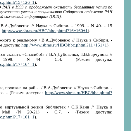
bc.phtml?15+126+1
).
РАН в 1999 г. продолжает оказывать бесплатные услуги по
луживанию ученых и специалистов Сибирского отделения РАН
ой сигнальной информации» (ОСИ).
В.А.Дубовенко // Наука в Сибири. - 1999. - N 40. - 15
:
http://www.sbras.ru/HBC/hbc.phtml?16+160+1
).
ного к реальному / В.А.Дубовенко // Наука в Сибири. -
жим доступа:
http://www.sbras.ru/HBC/hbc.phtml?11+151+1
).
ся сказать «Спасибо!» / В.А.Дубовенко, Т.В.Барчунова //
 1999. - N 44. - C.4. - (Режим доступа:
bc.phtml?17+164+1
).
и, похожие на рай… / В.А.Дубовенко // Наука в Сибири. -
ая. - (Режим доступа:
http://www.sbras.ru/HBC/hbc.phtml?
о виртуальной жизни библиотек / С.К.Канн // Наука в
 Май (N 20-21). - С.7. - (Режим доступа:
bc.phtml?17+101+1
).