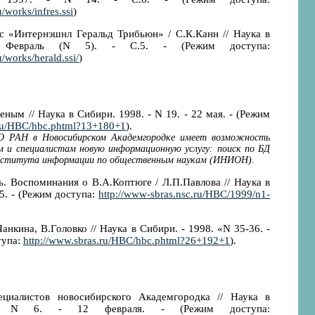
/works/infres.ssi
)
с «Интернэшнл Геральд Трибьюн» / С.К.Канн // Наука в
 Февраль (N 5). - С.5. - (Режим доступа:
/works/herald.ssi/
)
ым // Наука в Сибири. 1998. - N 19. - 22 мая. - (Режим
.ru/HBC/hbc.phtml?13+180+1
).
 РАН в Новосибирском Академгородке имеет возможность
м и специалистам новую информационную услугу: поиск по БД
нститута информации по общественным наукам (ИНИОН).
ь. Воспоминания о В.А.Коптюге / Л.П.Павлова // Наука в
.5. - (Режим доступа:
http://www-sbras.nsc.ru/HBC/1999/n1-
Чанкина, В.Головко // Наука в Сибири. - 1998. «N 35-36. -
тупа:
http://www.sbras.ru/HBC/hbc.phtml?26+192+1
).
иалистов новосибирского Академгородка // Наука в
- N 6. - 12 февраля. - (Режим доступа: