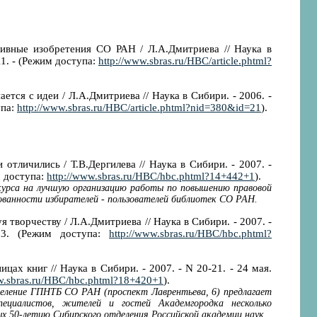
ивные изобретения СО РАН / Л.А.Дмитриева // Наука в
.11. - (Режим доступа:
http://www.sbras.ru/HBC/article.phtml?
ется с идеи / Л.А.Дмитриева // Наука в Сибири. - 2006. -
упа:
http://www.sbras.ru/HBC/article.phtml?nid=380&id=21
).
 отличились / Т.В.Дергилева // Наука в Сибири. - 2007. -
м доступа:
http://www.sbras.ru/HBC/hbc.phtml?14+442+1
).
курса на лучшую организацию работы по повышению правовой
ванности избирателей - пользователей библиотек СО РАН.
 творчеству / Л.А.Дмитриева // Наука в Сибири. - 2007. -
13. (Режим доступа:
http://www.sbras.ru/HBC/hbc.phtml?
ах книг // Наука в Сибири. - 2007. - N 20-21. - 24 мая.
w.sbras.ru/HBC/hbc.phtml?18+420+1
).
еление ГПНТБ СО РАН (проспект Лаврентьева, 6) предлагает
пециалистов, жителей и гостей Академгородка несколько
х 50-летию Сибирского отделения Российской академии наук.