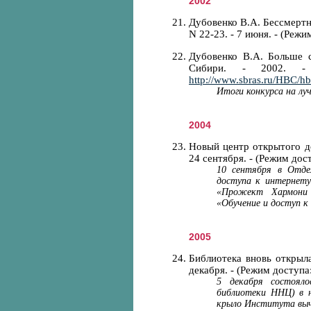
2002
Дубовенко В.А. Бессмертны
N 22-23. - 7 июня. - (Реж
Дубовенко В.А. Больше с
Сибири. - 2002. 
http://www.sbras.ru/HBC/h
Итоги конкурса на л
2004
Новый центр открытого дос
24 сентября. - (Режим дос
10 сентября в Отд
доступа к интернету
«Прожект Хармони 
«Обучение и доступ к
2005
Библиотека вновь открыла
декабря. - (Режим доступа
5 декабря состоял
библиотеки ННЦ) в н
крыло Института выч