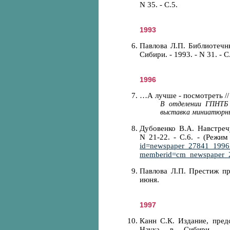
N 35. - С.5.
1993
Павлова Л.П. Библиотечн
Сибири. - 1993. - N 31. - С
1996
…А лучше - посмотреть // Н
В отделении ГПНТБ 
выставка миниатюрных
Дубовенко В.А. Навстреч
N 21-22. - С.6. - (Режи
id=newspaper_27841_1996_
memberid=cm_newspaper_
Павлова Л.П. Престиж про
июня.
1997
Канн С.К. Издание, пре
Наука в Сибири. -