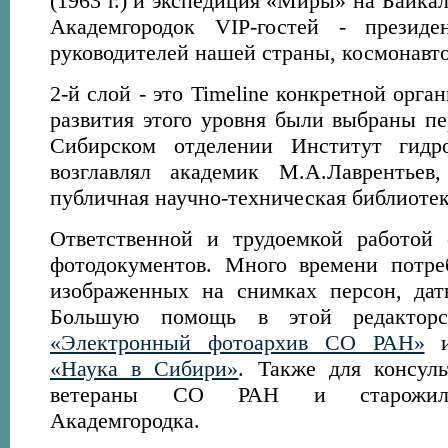
(1963 г.) и экспедиция «Миры» на Байкале
Академгородок VIP-гостей - президе
руководителей нашей страны, космонавтов
2-й слой - это Timeline конкретной орга
развития этого уровня были выбраны п
Сибирском отделении Институт гидр
возглавлял академик М.А.Лаврентьев,
публичная научно-техническая библиоте
Ответственной и трудоемкой работой 
фотодокументов. Много времени потре
изображенных на снимках персон, дат
Большую помощь в этой редакторс
«Электронный фотоархив СО РАН»
и
«Наука в Сибири»
. Также для консул
ветераны СО РАН и старожилы
Академгородка.