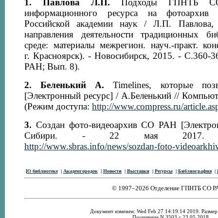
1. Павлова Л.П.
Подходы ГПНТБ СО
информационного ресурса на фотоархив 
Российской академии наук / Л.П. Павлова
направления деятельности традиционных би
среде: материалы межрегион. науч.-практ. конф
г. Красноярск). - Новосибирск, 2015. - С.360
РАН; Вып. 8).
2. Беленький А.
Timelines, которые поз
[Электронный ресурс] / А.Беленький // Компьют
(Режим доступа:
http://www.compress.ru/article.
3.
Создан фото-видеоархив СО РАН [Электрон
Сибири. - 22 мая 2017. (Р
http://www.sbras.info/news/sozdan-foto-videoarkhi
[
О библиотеке
|
Академгородок
|
Новости
|
Выставки
|
Ресурсы
|
Библиография
|
© 1997–2026 Отделение ГПНТБ СО Р
Документ изменен: Wed Feb 27 14:19:14 2019. Размер:
Посещение N 3503 с 23.05.2018