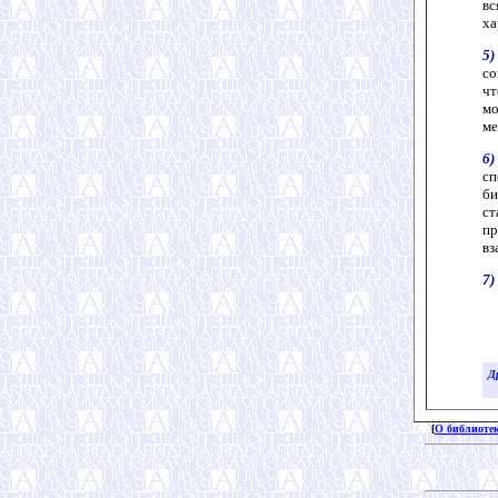
вс
ха
5)
со
чт
мо
ме
6)
сп
би
с
пр
вз
7)
Д
[
О библиоте