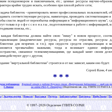
яким псевдоюмором и паясничаньем, etc.; ценные ресурсы научно-образов
рактера крайне трудно искать, особенно при плохой работе сети;
задача библиотек - ориентировать менее профессиональных пользователей, об
здавать соответствующие ресурсы, навигаторы, проводить систематизацию и т.
обы спасти людей от переизбытка информации и "информационного шума"; сд
гут только
п р о ф е с с и о н а л ы
, подготовленные к работе с информацией, 
тодиками поиска, etc.;
каждая библиотека должна найти свою "нишу" в новом процессе, соотв
ециализации (академические ресурсы, ресурсы по отраслям, ресурсы д
блиотеки для незрячих и т.п.); при скудости средств специализация и к
тановятся чрезвычайно важными; тогда и возникает единое информ
остранство, связанное телекоммуникациями, где каждый занят своим дело
аимодействуют друг с другом;
здание "виртуальной библиотеки" строится и от нас зависит, каким оно будет.
Сергей Канн, 4 ию
* * *
ругие публикации
Краткий отчет о работе Круглого стола «Виртуальная библиотека — миф или р
С.Канна
на сайте РБА (С.-Петербург)
[Подготовлен зав. отд. ГПНТБ СО РАН Е.Б.
ке
|
Академгородок
|
Новости
|
Выставки
|
Ресурсы
|
Библиография
|
Партнеры
|
ИнфоЛоция
|
По
© 1997–2026 Отделение ГПНТБ СО РАН