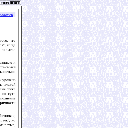
новостей
того, что
я", тогда
я попытки
озникло и
сть смысл
льностью;
ый уровень
и; плохой
даже хуже
ь по сути
полнение
тричности
отников;
отек", но
отностью,