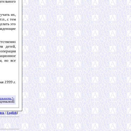
ательного
учать их,
п., с тем
елать это
владеющие
етственно
ля детей,
ооперация
ационное
м, но все
ня 1999 г.
еальность?»
Артемьевой]
иск
|
English
]