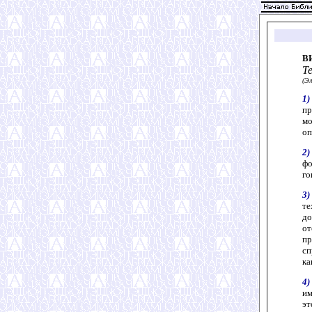
В
Т
(Э
1)
пр
мо
оп
2)
фо
го
3)
те
до
от
пр
сп
ка
4)
им
эт