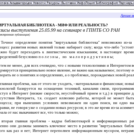
Архив 
ИРТУАЛЬНАЯ БИБЛИОТЕКА - МИФ ИЛИ РЕАЛЬНОСТЬ?
езисы выступления 25.05.99 на семинаре в ГПНТБ СО РАН
лектронная публикация)
Точное определение понятия "виртуальная библиотека" невозможно из-за 
оцесс развития новых явлений только набирает силу; когда что-либо "устоитс
жно будет переходить к лингвистическим изысканиям; в настоящее врем
ределений безусловно
п о л е з н ы ,
но
м а л о п р о д у к т и в н ы;
тем не менее, для всех очевидно, что с новыми технологиями и Интернетом в
рмируется принципиально новое явление, не важно как называемое; поэтому е
ворить не о понятиях и определениях, а о проблемах, порождаемых новой реа
главная проблема, как от этого не уходить, - материальная и финансовая; нов
хнологий базируется на оснащении техникой, каналами связи, программам
ступ в Интернет (низкие скорости, неустойчивый прием и т.д.) в принципе 
сутствия Интернета, т.к. создает иллюзию работы, которой не может быт
оцесса; при нынешних условиях невозможен ни один поиск, ни одно вы
равки, не говоря уже о создании новых ресурсов; в это же время из-за асимме
нала от нас выкачивают все, что только можно;
вторая главная проблема - кадры библиотекарей и информационных раб
енно они должны занимать ключевое место в развитии "виртуальных библи
ого как раз и нет; Интернет переполнен информационным мусором, неграм