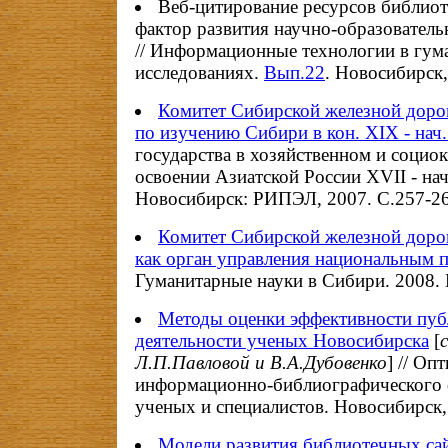
Веб-цитирование ресурсов библиот
фактор развития научно-образовател
// Информационные технологии в гу
исследованиях.
Вып.22
. Новосибирск,
Комитет Сибирской железной дорог
по изучению Сибири в кон. XIX - нач.
государства в хозяйственном и социо
освоении Азиатской России XVII - нач
Новосибирск: РИПЭЛ, 2007. С.257-26
Комитет Сибирской железной дорог
как орган управления национальным 
Гуманитарные науки в Сибири. 2008. 
Методы оценки эффективности пуб
деятельности ученых Новосибирска
[
Л.П.Павловой и В.А.Дубовенко
] // Оп
информационно-библиографического
ученых и специалистов. Новосибирск,
Модели развития библиотечных сай