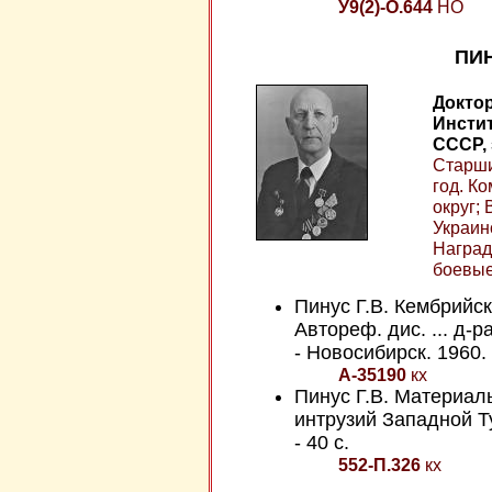
У9(2)-О.644
НО
ПИН
Доктор
Инстит
СССР, 
Старши
год. К
округ;
Украин
Наград
боевые
Пинус Г.В. Кембрийс
Автореф. дис. ... д-р
- Новосибирск. 1960. 
А-35190
кх
Пинус Г.В. Материал
интрузий Западной Ту
- 40 с.
552-П.326
кх