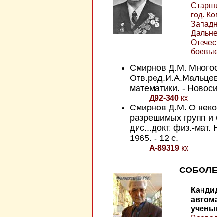
Старши
год. К
Западн
Дальне
Отечес
боевые
Смирнов Д.М. Многоо
Отв.ред.И.А.Мальцев;
математики. - Новосиб
Д92-340
кх
Смирнов Д.М. О нек
разрешимых групп и 
дис...докт. физ.-мат.
1965. - 12 с.
А-89319
кх
СОБОЛЕВ
Кандид
автома
ученый