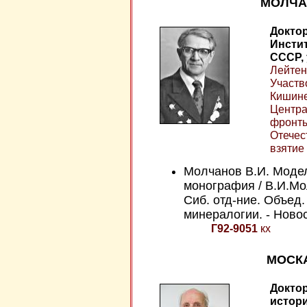
МОЛЧАН
Доктор
Инстит
СССР, 
Лейтена
Участв
Кишине
Центра
фронты
Отечес
взятие
Молчанов В.И. Моде
монография / В.И.Мол
Сиб. отд-ние. Объед.
минералогии. - Новоси
Г92-9051
кх
МОСКА
Доктор
истор