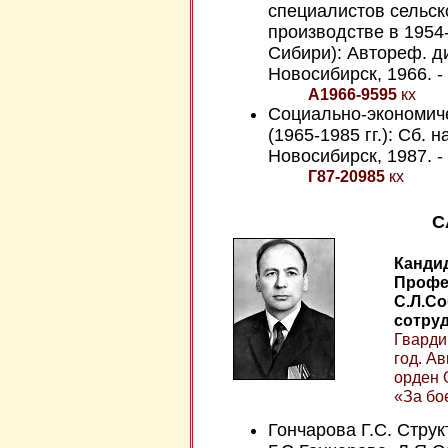
специалистов сельск
производстве в 1954
Сибири): Автореф. дис.
Новосибирск, 1966. - 
А1966-9595
кх
Социально-экономиче
(1965-1985 гг.): Сб. н
Новосибирск, 1987. - 
Г87-20985
кх
С
Кандид
Профе
С.Л.С
сотруд
Гварди
год. А
орден 
«За бо
Гончарова Г.С. Струк