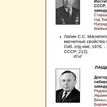
Инстит
СССР, 
завед
Старши
год. К
Наград
боевые
Лапин С.С. Магнетит
магнитные свойства /
Сиб. отд-ние, 1976. -
СССР; 212).
ИГиГ
ЛАЩИ
Доктор
сибирс
завед
Рядово
Украин
Вены»,
Берлин