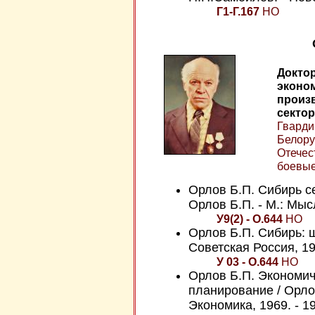
Г1-Г.167
НО
Доктор
эконо
произ
сектор
Гварди
Белору
Отечес
боевые
Орлов Б.П. Сибирь с
Орлов Б.П. - М.: Мысл
У9(2) - О.644
НО
Орлов Б.П. Сибирь: ш
Советская Россия, 198
У 03 - О.644
НО
Орлов Б.П. Экономи
планирование / Орлов
Экономика, 1969. - 19