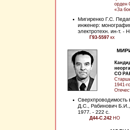
орден 
«За бо
Мигиренко Г.С. Педа
инженер: монография
электротехн. ин-т. - 
Г93-5597
кх
МИРИ
Кандид
неорга
СО РАН
Старши
1941-го
Отечес
Сверхпроводимость в
Д.С., Рабинович Б.И.
1977. - 222 с.
Д44-С.242
НО