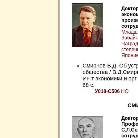
Доктор
эконо
произ
сотруд
Младши
Забайк
Наград
степен
Японие
Смирнов В.Д. Об уст
общества / В.Д.Смирно
Ин-т экономики и орг.
68 c.
У018-С506
НО
СМИ
Доктор
Профес
С.Л.С
сотруд