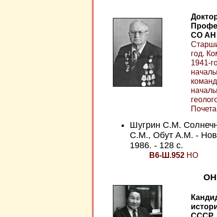
Доктор
Профес
СО АН
Старши
год. К
1941-го
началь
команди
началь
геолог
Почета
Шугрин С.М. Солнечн
С.М., Обут А.М. - Нов
1986. - 128 с.
В6-Ш.952
НО
ОН
Кандид
истор
СССР, 