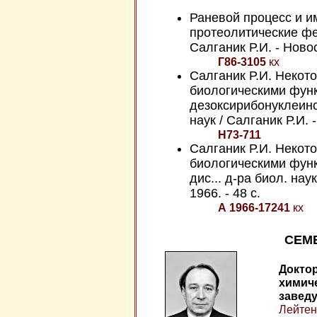
Раневой процесс и 
протеолитические фер
Салганик Р.И. - Новос
Г86-3105
кх
Салганик Р.И. Некот
биологическими фун
дезоксирибонуклеинов
наук / Салганик Р.И. 
Н73-711
Салганик Р.И. Некот
биологическими функ
дис... д-ра биол. нау
1966. - 48 с.
А 1966-17241
кх
СЕМЕ
Доктор
химиче
завед
Лейтен