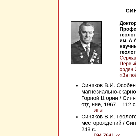
СИН
Доктор
Профе
геолог
им. А.
научн
геолог
Сержант
Первый
орден 
«За по
Синяков В.И. Особе
магнезиально-скарн
Горной Шории / Синяк
отд-ние, 1967. - 112 с
ИГиГ
Синяков В.И. Геоло
месторождений / Синя
248 с.
Г94-7641
кх