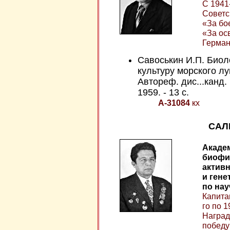
С 1941
Советс
«За бо
«За ос
Герман
Савоськин И.П. Биол
культуру морского л
Автореф. дис...канд. 
1959. - 13 с.
А-31084
кх
САЛ
Акаде
биофи
активн
и гене
по нау
Капита
го по 1
Наград
победу