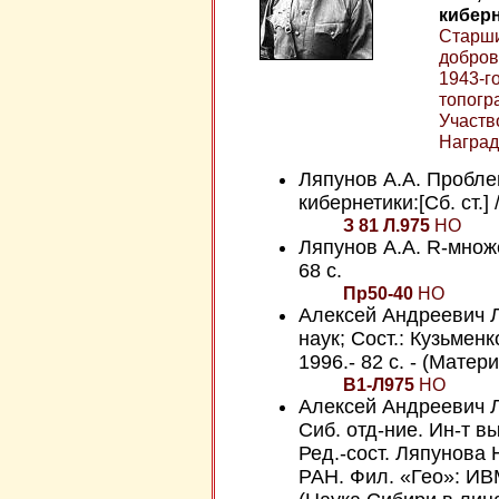
киберн
Старши
добров
1943-го
топогр
Участв
Наград
Ляпунов А.А. Пробле
кибернетики:[Сб. ст.] 
З 81 Л.975
НО
Ляпунов А.А. R-множес
68 с.
Пр50-40
НО
Алексей Андреевич Ля
наук; Сост.: Кузьменк
1996.- 82 c. - (Мате
В1-Л975
НО
Алексей Андреевич Ля
Сиб. отд-ние. Ин-т в
Ред.-сост. Ляпунова 
РАН. Фил. «Гео»: ИВМ