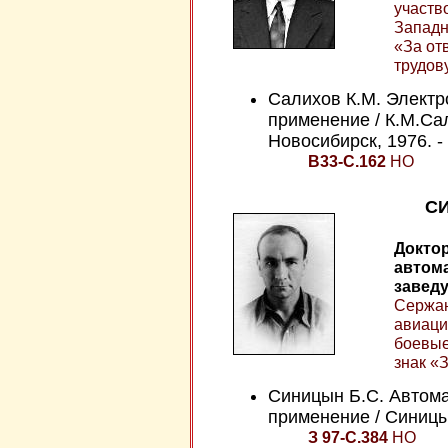
участв
Западн
«За от
трудов
Салихов К.М. Электр
применение / К.М.Сал
Новосибирск, 1976. - 
В33-С.162
НО
СИ
Доктор
автома
завед
Сержан
авиаци
боевые
знак «З
Синицын Б.С. Автома
применение / Синицын
З 97-С.384
НО