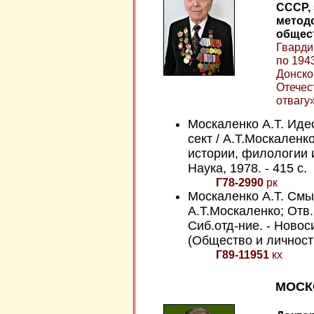
СССР,
метод
общест
Гварди
по 194
Донско
Отечес
отвагу»
Москаленко А.Т. Иде
сект / А.Т.Москаленк
истории, филологии 
Наука, 1978. - 415 с.
Г78-2990
рк
Москаленко А.Т. Смыс
А.Т.Москаленко; Отв
Сиб.отд-ние. - Новоси
(Общество и личност
Г89-11951
кх
МОСК