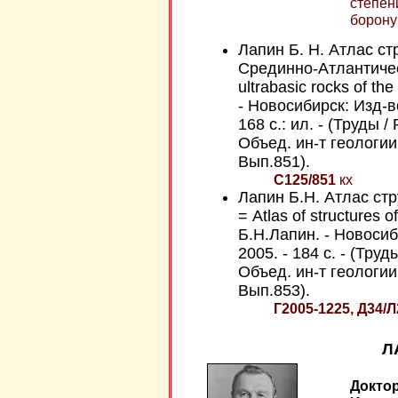
степен
борону
Лапин Б. Н. Атлас с
Срединно-Атлантическо
ultrabasic rocks of the
- Новосибирск: Изд-в
168 с.: ил. - (Труды /
Объед. ин-т геологии
Вып.851).
С125/851
кх
Лапин Б.Н. Атлас ст
= Atlas of structures o
Б.Н.Лапин. - Новосиб
2005. - 184 с. - (Труд
Объед. ин-т геологии
Вып.853).
Г2005-1225, Д34/Л
Л
Доктор