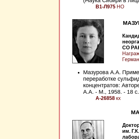
(Наука Сибири в лица
В1-Л975
НО
МАЗУ
Кандид
неорга
СО РАН
Награж
Герман
Мазурова А.А. Приме
переработке сульфи
концентратов: Автореф
А.А. - М., 1958. - 18 с.
А-26858
кх
МА
Доктор
им. Г.
лабор