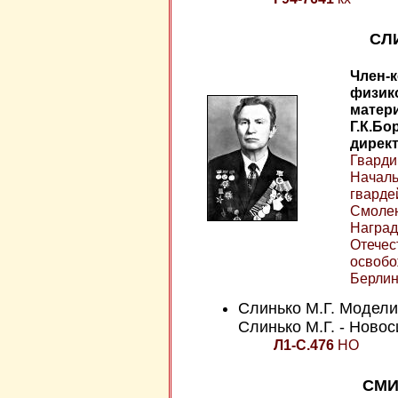
СЛ
Член-
физик
матери
Г.К.Бо
директ
Гвардии
Началь
гварде
Смолен
Наград
Отечест
освобо
Берлин
Слинько М.Г. Модели
Слинько М.Г. - Новоси
Л1-С.476
НО
СМИ