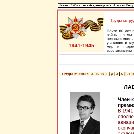
Труды сотру
Почти 80 лет 
войны, но мы 
независимость
уважения и гл
1941-1945
мир и надеж
восстанавливать
|
|
|
|
|
|
|
|||
|
ТРУДЫ УЧЕНЫХ
А
Б
В
Г
Д
З
К
Л
ЛАВ
Член-к
премия
В 1941
ополче
авиаци
оконча
академи