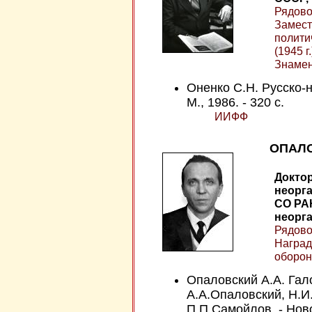
Рядовой
Замест
политич
(1945 г
Знамен
Оненко С.Н. Русско-н
М., 1986. - 320 с.
ИИФФ
ОПАЛО
Доктор
неорга
СО РА
неорга
Рядовой
Наград
оборон
Опаловский А.А. Гал
А.А.Опаловский, Н.И
П.П.Самойлов. - Ново