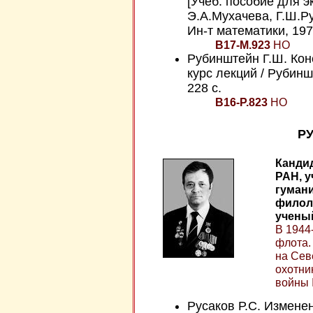
[Учеб. пособие для эк
Э.А.Мухачева, Г.Ш.Р
Ин-т математики, 1977
В17-М.923
НО
Рубинштейн Г.Ш. Ко
курс лекций / Рубинш
228 с.
В16-Р.823
НО
РУ
Кандид
РАН, у
гумани
филол
ученый
В 1944
флота. 
на Сев
охотни
войны I
Русаков Р.С. Измене