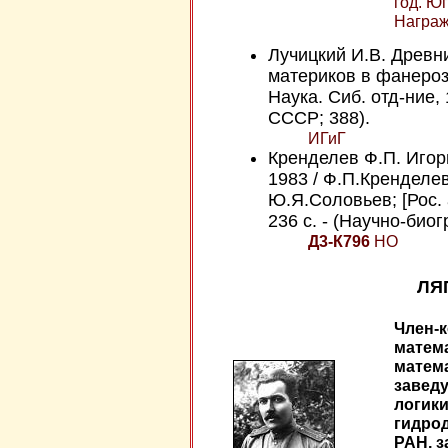
год. Ю
Награж
Лучицкий И.В. Древн
материков в фанерозо
Наука. Сиб. отд-ние, 
СССР; 388).
ИГиГ
Кренделев Ф.П. Игор
1983 / Ф.П.Кренделев
Ю.Я.Соловьев; [Рос. а
236 с. - (Научно-био
Д3-К796
НО
ЛЯ
Член-
матема
матема
завед
логики
гидрод
РАН, 