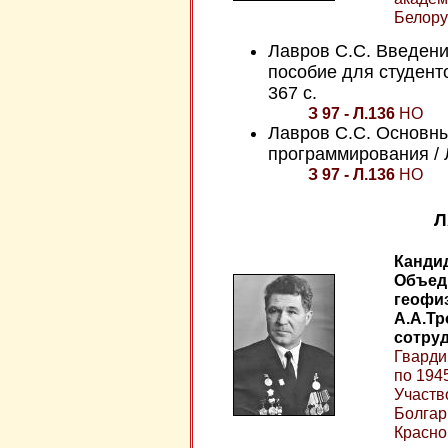
Белору
Лавров С.С. Введени
пособие для студентов
367 с.
З 97 - Л.136
НО
Лавров С.С. Основны
программирования / Ла
З 97 - Л.136
НО
Л
Кандид
Объед
геофиз
А.А.Т
сотруд
Гварди
по 194
Участв
Болгар
Красно