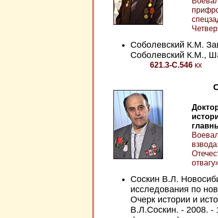
Воевал
прифро
спецза
Четвер
Соболевский К.М. За
Соболевский К.М., Ша
621.3-С.546
кх
Доктор
истор
главн
Воевал
взвода
Отечес
отвагу»
Соскин В.Л. Новосиб
исследования по нов
Очерк истории и исто
В.Л.Соскин. - 2008. -