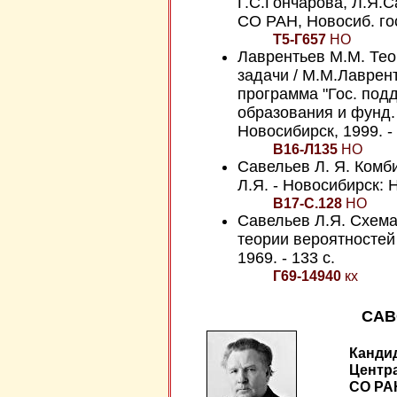
Г.С.Гончарова, Л.Я.
СО РАН, Новосиб. гос.
Т5-Г657
НО
Лаврентьев М.М. Тео
задачи / М.М.Лаврен
программа "Гос. под
образования и фунд. н
Новосибирск, 1999. - 
В16-Л135
НО
Савельев Л. Я. Комб
Л.Я. - Новосибирск: Н
В17-С.128
НО
Савельев Л.Я. Схема
теории вероятностей 
1969. - 133 с.
Г69-14940
кх
САВ
Кандид
Центр
СО РАН