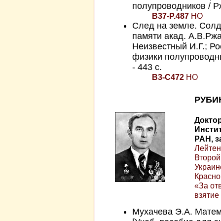
полупроводников / Ржа
В37-Р.487
НО
След на земле. Солд
памяти акад. А.В.Ржан
Неизвестный И.Г.; Рос
физики полупроводни
- 443 с.
В3-С472
НО
РУБИ
Доктор
Инстит
РАН, 
Лейтена
Второй
Украин
Красно
«За от
взятие
Мухачева Э.А. Матем