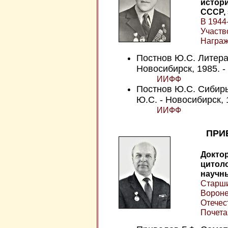
истор
СССР,
В 1944
Участв
Награж
Постнов Ю.С. Литера
Новосибирск, 1985. - 
ИИФФ
Постнов Ю.С. Сибирь
Ю.С. - Новосибирск, 1
ИИФФ
ПРИ
Доктор
цитоло
научны
Старши
Вороне
Отечес
Почета