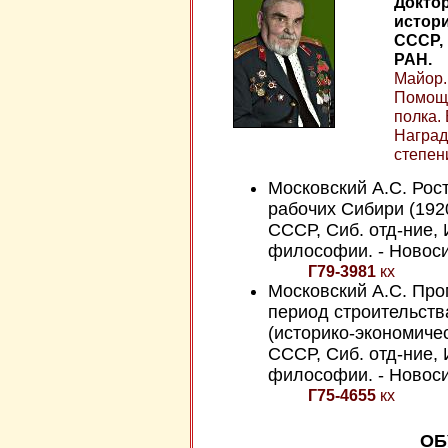
Доктор
истор
СССР,
РАН.
Майор.
Помощн
полка.
Наград
степен
Московский А.С. Рост
рабочих Сибири (1920
СССР, Сиб. отд-ние, 
философии. - Новосиб
Г79-3981
кх
Московский А.С. Пр
период строительства
(историко-экономичес
СССР, Сиб. отд-ние, 
философии. - Новосиб
Г75-4655
кх
ОБ