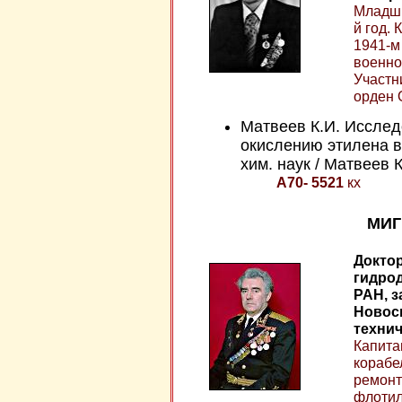
Младши
й год.
1941-м
военно
Участн
орден 
Матвеев К.И. Исслед
окислению этилена в 
хим. наук / Матвеев К
А70- 5521
кх
МИГ
Доктор
гидрод
РАН, з
Новос
технич
Капитан
корабе
ремонт
флотил