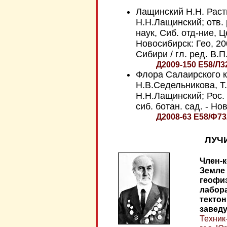
Лащинский Н.Н. Раст
Н.Н.Лащинский; отв. 
наук, Сиб. отд-ние, Це
Новосибирск: Гео, 200
Сибири / гл. ред. В.
Д2009-150 Е58/Л3
Флора Салаирского к
Н.В.Седельникова, Т.
Н.Н.Лащинский; Рос. 
сиб. ботан. сад. - Нов
Д2008-63 Е58/Ф73
ЛУЧ
Член-к
Земле 
геофи
лабор
тектон
завед
Техник