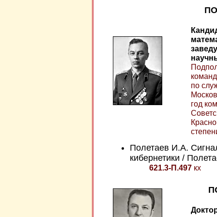
ПО
Кандид
матема
завед
научны
Подполк
команд
по слу
Москов
год ко
Советс
Красно
степен
Полетаев И.А. Сигна
кибернетики / Полетае
621.3-П.497
кх
П
Доктор