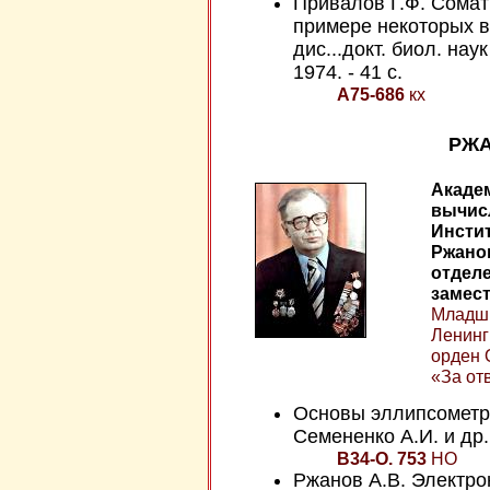
Привалов Г.Ф. Сомати
примере некоторых в
дис...докт. биол. нау
1974. - 41 с.
А75-686
кх
РЖА
Акаде
вычисл
Инстит
Ржанов
отделе
замест
Младши
Ленинг
орден 
«За отв
Основы эллипсометри
Семененко А.И. и др. 
В34-О. 753
НО
Ржанов А.В. Электро