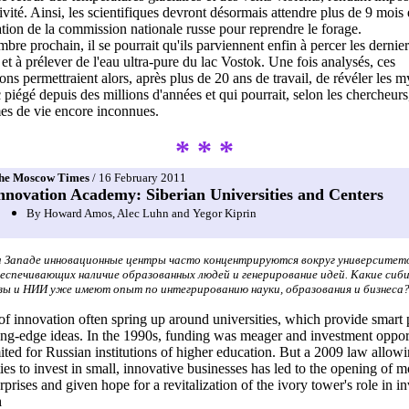
tivité. Ainsi, les scientifiques devront désormais attendre plus de 9 mois 
sation de la commission nationale russe pour reprendre le forage.
bre prochain, il se pourrait qu'ils parviennent enfin à percer les dernie
 et à prélever de l'eau ultra-pure du lac Vostok. Une fois analysés, ces
lons permettraient alors, après plus de 20 ans de travail, de révéler les m
c piégé depuis des millions d'années et qui pourrait, selon les chercheurs
es de vie encore inconnues.
* * *
he Moscow Times
/ 16 February 2011
nnovation Academy: Siberian Universities and Centers
By Howard Amos, Alec Luhn and Yegor Kiprin
 Западе инновационные центры часто концентрируются вокруг университет
еспечивающих наличие образованных людей и генерирование идей. Какие сиб
зы и НИИ уже имеют опыт по интегрированию науки, образования и бизнеса
of innovation often spring up around universities, which provide smart
ing-edge ideas. In the 1990s, funding was meager and investment oppor
ited for Russian institutions of higher education. But a 2009 law allow
ties to invest in small, innovative businesses has led to the opening of 
rprises and given hope for a revitalization of the ivory tower's role in i
n