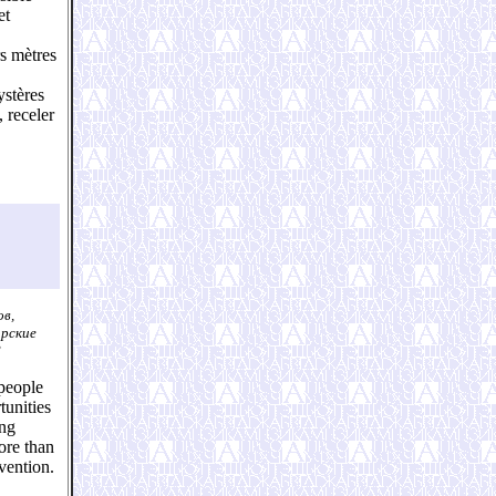
et
rs mètres
ystères
, receler
ов,
ирские
?
 people
tunities
ing
more than
nvention.