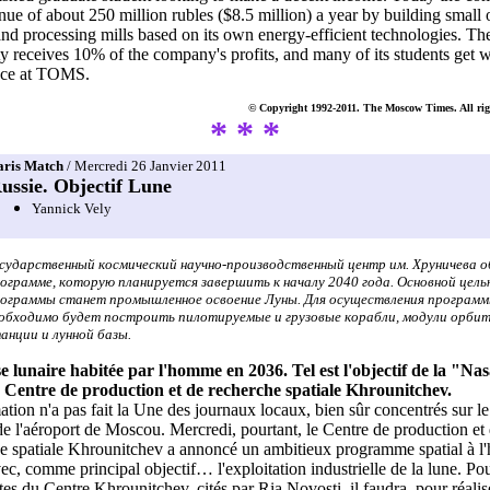
nue of about 250 million rubles ($8.5 million) a year by building small 
nd processing mills based on its own energy-efficient technologies. Th
ty receives 10% of the company's profits, and many of its students get 
nce at TOMS.
© Copyright 1992-2011. The Moscow Times. All righ
* * *
aris Match
/ Mercredi 26 Janvier 2011
ussie. Objectif Lune
Yannick Vely
сударственный космический научно-производственный центр им. Хруничева о
ограмме, которую планируется завершить к началу 2040 года. Основной цел
ограммы станет промышленное освоение Луны. Для осуществления програм
обходимо будет построить пилотируемые и грузовые корабли, модули орби
анции и лунной базы.
 lunaire habitée par l'homme en 2036. Tel est l'objectif de la "Na
le Centre de production et de recherche spatiale Khrounitchev.
ation n'a pas fait la Une des journaux locaux, bien sûr concentrés sur le 
 de l'aéroport de Moscou. Mercredi, pourtant, le Centre de production et
e spatiale Khrounitchev a annoncé un ambitieux programme spatial à l'
ec, comme principal objectif… l'exploitation industrielle de la lune. Pou
stes du Centre Khrounitchev, cités par Ria Novosti, il faudra, pour réalis