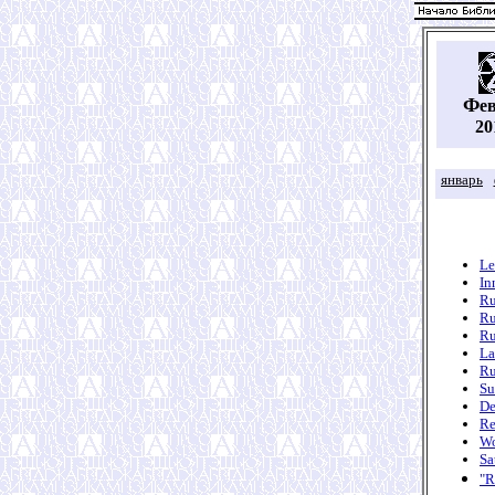
Ф
е
20
январь
Le
In
Ru
Ru
Ru
La
Ru
Su
De
Re
Wo
Sa
"R