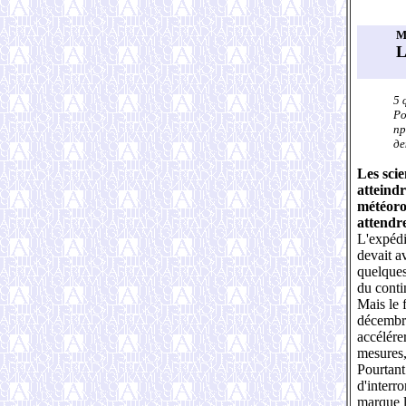
M
L
5 
Ро
пр
де
Les scie
atteindr
météorol
attendre
L'expédi
devait av
quelques
du conti
Mais le 
décembre 
accélérer
mesures,
Pourtant
d'interr
marque l