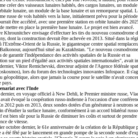
e créer des vaisseaux lunaires habités, des cargos lunaires, un module
orbitale lunaire, un module de la base lunaire et un remorqueur spatial. L
e russe de vols habités vers la lune, initialement prévu pour la périod
urrait être accéléré, avec une première station en orbite lunaire dès 202
de mettre en place la première base lunaire. Le projet est bien avancé.
e Khrounitchev envisage d'effectuer les tirs du nouveau cosmodrome 
ny, dont la construction devrait être achevée en 2013. Situé dans la rég
 l'Extrême-Orient de la Russie, le gigantesque centre spatial remplacer
 Baïkonour, aujourd'hui situé au Kazakhstan. "Le nouveau cosmodrom
a de garantir l'indépendance des activités spatiales de la Russie et sa
tion sur un pied d'égalité aux activités spatiales internationales", avait 
dernier, Viktor Remichevski, directeur adjoint de l'Agence fédérale spat
oskosmos), lors du forum des technologies innovantes Infospace. Il s'agi
eu géopolitique, alors que jamais la course pour le satellite n'avait conce
e pays.
enariat avec l'Inde
dernier, en voyage officiel à New Dehli, le Premier ministre russe, Vla
 avait évoqué la coopération russo-indienne à l'occasion d'une conféren
En 2012 puis en 2013, deux sondes dotées d'un générateur à neutrons s
fin d'étudier la surface lunaire, conformément à un accord bilatéral russo
if est bien sûr pour la Russie de diminuer les coûts et surtout de prendre 
nce de vitesse.
er octobre dernier, le 61e anniversaire de la création de la République 
 a été fêté par le lancement en grande pompe de la seconde sonde d'exp