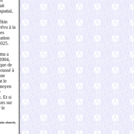
en
ait
patial,
ékin
révu à la
mes
cation
2025.
ama a
 2004,
 que de
poussé à
une
t le
 moyen
e
. Et si
urs sur
 le
ts réservés.