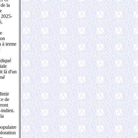
 de la
e
e 2025-
5,
de
ion
a à terme
e
indiqué
iale
t là d'un
rné
dimir
ce de
eront
-indien.
la
populaire
loration