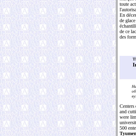
toute ac
l'autori
En décem
de glace
échantil
de ce la
des form
T
I
На
об
ву
Centers 
and cutt
were lim
universi
500 ente
Tyume