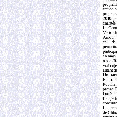
programm
station 
programm
2040, po
chargée 
Le Centr
Vostotch
Amour, à
celui de
permettr
participa
en mars 
russe (R
vrai enj
autant d
Un part
En mars 
Poutine,
presse. 
lancé, a
L'object
concurre
Le premi
de Chine