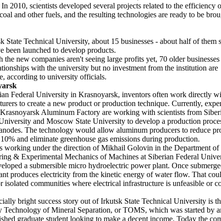
 In 2010, scientists developed several projects related to the efficiency 
coal and other fuels, and the resulting technologies are ready to be brou
 State Technical University, about 15 businesses - about half of them 
ve been launched to develop products.
 the new companies aren't seeing large profits yet, 70 older businesses 
ationships with the university but no investment from the institution are
e, according to university officials.
yarsk
ian Federal University in Krasnoyarsk, inventors often work directly w
urers to create a new product or production technique. Currently, exper
Krasnoyarsk Aluminum Factory are working with scientists from Siber
University and Moscow State University to develop a production proce
 anodes. The technology would allow aluminum producers to reduce pr
 10% and eliminate greenhouse gas emissions during production.
ts working under the direction of Mikhail Golovin in the Department of
ing & Experimental Mechanics of Machines at Siberian Federal Univer
eloped a submersible micro hydroelectric power plant. Once submerge
ant produces electricity from the kinetic energy of water flow. That cou
or isolated communities where electrical infrastructure is unfeasible or co
ially bright success story out of Irkutsk State Technical University is t
 Technology of Mineral Separation, or TOMS, which was started by a
shed graduate student looking to make a decent income. Today the c