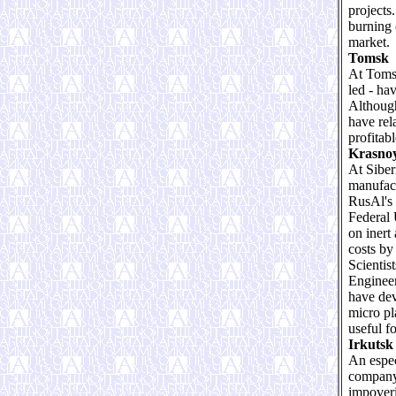
projects.
burning 
market.
Tomsk
At Tomsk
led - ha
Although
have rel
profitabl
Krasno
At Siber
manufact
RusAl's 
Federal 
on inert
costs by
Scientis
Engineer
have dev
micro pl
useful f
Irkutsk
An espec
company
impoveri