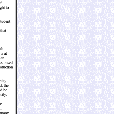
of
ght to
student-
that
ith
ts at
ian
ss based
oduction
sity
d, the
ld be
stly.
he
n
ompany