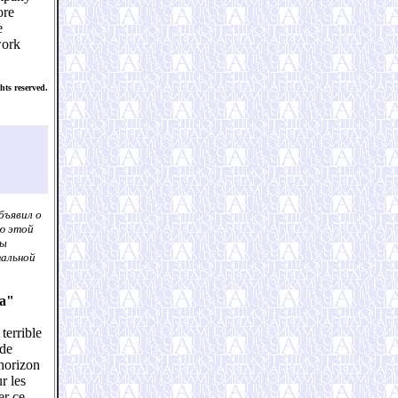
ore
e
work
ts reserved.
бъявил о
ью этой
мы
тальной
sa"
terrible
 de
horizon
r les
er ce