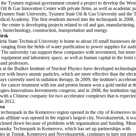
 the Tyumen regional government created a project to develop the West
 Oil & Gas Innovation Center with private firms, as well as academic pa
Tyumen State University, Tyumen State Oil & Gas University and the
dical Academy. The first residents moved into the technopark in 2008,
y the center is developing projects related to oil and gas, manufacturing,
, biotechnology, construction, transportation and energy.
irsk
rsk State Technical University is home to about 10 small businesses d
 ranging from the fields of water purification to power supplies for aud
 The university can support these companies with investment, but more 
 equipment and laboratory space, as well as human capital in the form of
 and professors.
ts at the Budker Institute of Nuclear Physics have developed technologie
ncer with heavy atomic particles, which are more effective than the elec
ys currently used in radiation therapy. In 2009, the institute's accelerat
for cancer treatment with ion and proton beams won a gold medal at t
gies-Innovations-Investments congress, and in 2008, the institution si
 with a Chinese company for two accelerator complexes that is expected
 in 2012.
vo
t technopark in the Kemerovo region opened in the city of Kemerovo in
n affiliate was opened in the region's largest city, Novokuznetsk, it wa
 closed down because of problems with organization and funding. Mea
assky Technopark in Kemerovo, which has set up partnerships with
ties in Tomsk, Kemerovo and Novokuznetsk, continues to turn out mor