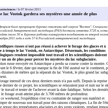
axisciences
/ le 07 février 2011
e lac Vostok gardera ses mystères une année de plus
февраля было прекращено бурение скважины над озером "Восток". Специали
ссийской Антарктической экспедиции (РАЭ) достигли отметки 3720 м, оста
ойти около 30 м. Буровые работы планируется возобновить во второй поло
кабря 2011 года в ходе 57-й Российской антарктической экспедиции.
ntifiques russes n'ont pas réussi à achever le forage des glaces et à
e à temps le lac Vostok, en Antarctique. Désormais, les conditions
ogiques rendent impossible tout travail et les scientifiques doivent
 un an de plus pour percer les mystères du lac subglaciaire.
tion russe envoyée en Antarctique a perdu sa course contre la montre. C
ant le 6 février, date qui marque la fin de l'été austral sur le continent, p
 dizaines de mètres qui la séparait du lac Vostok, le plus grand lac subg
nent.
forage intensif de ces deux derniers mois n'a pas suffi. Depuis la reprise
dernier de ce projet, les scientifiques se relayaient jour et nuit sur le si
 le travail et tenter de l'achever avant la date fatidique. Selon les derniè
 le forage avait atteint plus de 3.700 mètres de profondeur.
 ce weekend, l'expédition s'est vu contrainte de ranger son matériel et
ompre de nouveau son travail pour des raisons climatiques. La fin de l'été
e retour des températures glaciaires et des vents violents, rendant impos