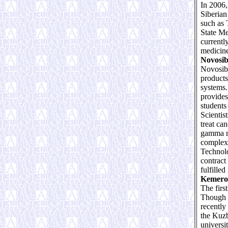
In 2006,
Siberian
such as 
State Me
currentl
medicine
Novosib
Novosibi
products
systems.
provides
students
Scientis
treat ca
gamma ra
complex 
Technolo
contract
fulfilled
Kemero
The firs
Though a
recently
the Kuzb
universi