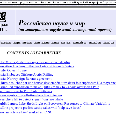
Р
оссийская наука и мир
враль
11 г.
(по материалам зарубежной электронной прессы)
февраль
март
апрель
май
июнь
июль
август
сентябрь
октябрь
ноябрь
CONTENTS / ОГЛАВЛЕНИЕ
 lac Vostok gardera ses mystères une année de plus
novation Academy: Siberian Universities and Centers
ssie. Objectif Lune
ssia Embraces Offshore Arctic Drilling
ssia, Norway sign Barents agreement
 Russie touchée par une hausse des températures deux fois supérieure à la moyenn
ssian-led expedition to make 8,000-km trek to Canada over North Pole
n Innovations to Print Solar Batteries
s escargots anti-pollution dans l'incinérateur
searchers fail to detect signal from rare whale
rld's Largest Lake Sheds Light on Ecosystem Responses to Climate Variability
tellite project to predict earthquakes will "help save lives"
ussian Science Day" marked at RCSC