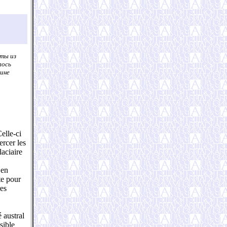
сты из
лось
вине
elle-ci
ercer les
laciaire
 en
te pour
res
 austral
sible