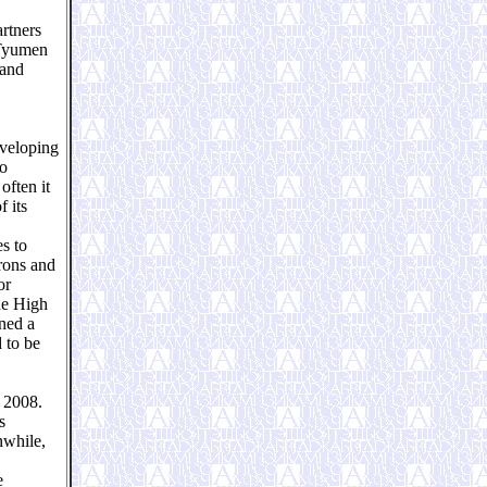
rtners
 Tyumen
 and
eveloping
io
often it
 its
s to
trons and
or
he High
gned a
 to be
 2008.
s
nwhile,
e