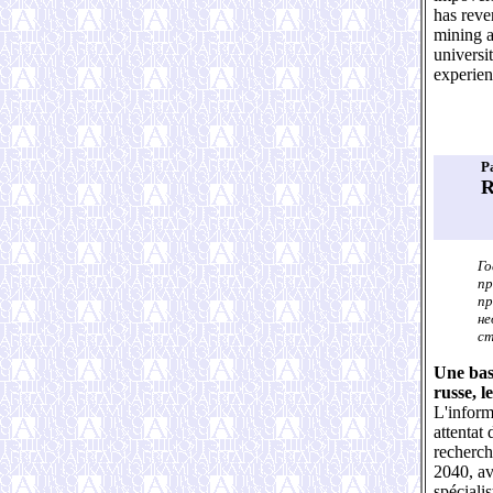
has reve
mining a
universi
experie
P
R
Го
пр
пр
не
ст
Une base
russe, 
L'inform
attentat
recherch
2040, av
spéciali