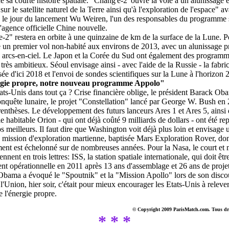
de sa courte histoire spatiale. "Chang'e-2' ouvre la voie à un alunissage 
ur le satellite naturel de la Terre ainsi qu'à l'exploration de l'espace" av
 le jour du lancement Wu Weiren, l'un des responsables du programme s
l'agence officielle Chine nouvelle.
-2" restera en orbite à une quinzaine de km de la surface de la Lune. P
 un premier vol non-habité aux environs de 2013, avec un alunissage p
 arcs-en-ciel. Le Japon et la Corée du Sud ont également des program
très ambitieux. Séoul envisage ainsi - avec l'aide de la Russie - la fabri
sée d'ici 2018 et l'envoi de sondes scientifiques sur la Lune à l'horizon 
gie propre, notre nouveau programme Appolo"
tats-Unis dans tout ça ? Crise financière oblige, le président Barack Ob
onquête lunaire, le projet "Constellation" lancé par George W. Bush en
renthèses. Le développement des futurs lanceurs Ares 1 et Ares 5, ainsi
le habitable Orion - qui ont déjà coûté 9 milliards de dollars - ont été re
s meilleurs. Il faut dire que Washington voit déjà plus loin et envisage 
 mission d'exploration martienne, baptisée Mars Exploration Rover, don
ent est échelonné sur de nombreuses années. Pour la Nasa, le court et
ennent en trois lettres: ISS, la station spatiale internationale, qui doit êtr
nt opérationnelle en 2011 après 13 ans d'assemblage et 26 ans de projet
bama a évoqué le "Spoutnik" et la "Mission Apollo" lors de son disco
 l'Union, hier soir, c'était pour mieux encourager les Etats-Unis à relever
 l'énergie propre.
© Copyright 2009 ParisMatch.com. Tous droi
* * *