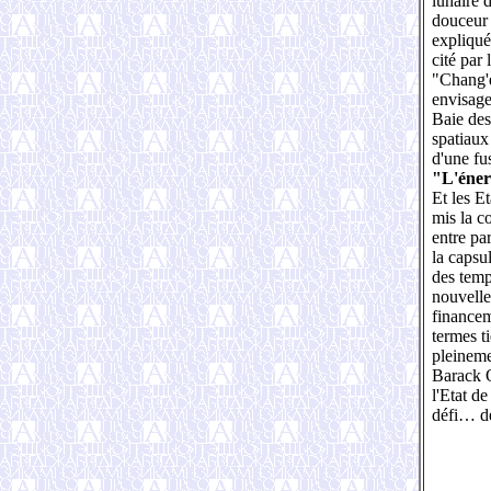
lunaire 
douceur s
expliqué
cité par 
"Chang'e
envisage
Baie des
spatiaux 
d'une fu
"L'éner
Et les E
mis la c
entre pa
la capsu
des temp
nouvelle
financem
termes ti
pleineme
Barack O
l'Etat de
défi… de