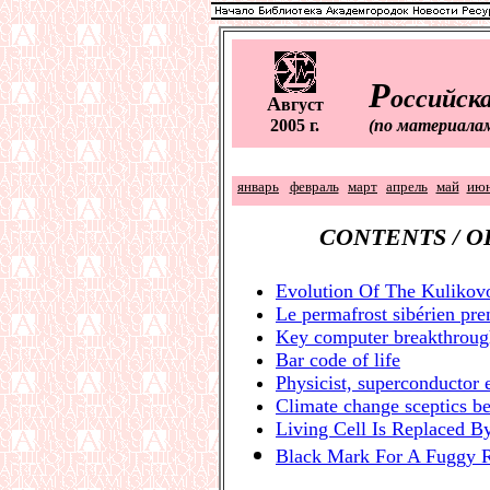
Р
оссийска
А
вгуст
2005 г.
(по материала
январь
февраль
март
апрель
май
ию
CONTENTS / 
Evolution Of The Kulikovo
Le permafrost sibérien pre
Key computer breakthroug
Bar code of life
Physicist, superconductor 
Climate change sceptics b
Living Cell Is Replaced 
Black Mark For A Fuggy