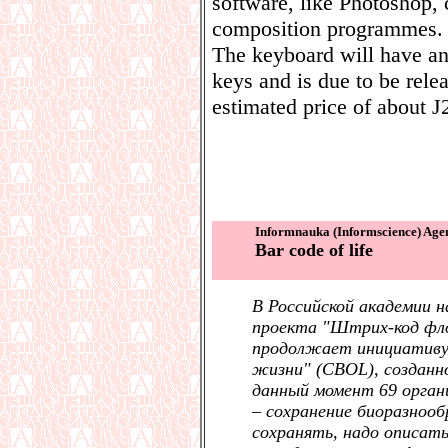
software, like Photoshop,
composition programmes.
The keyboard will have a
keys and is due to be rele
estimated price of about Ј
Informnauka (Informscience) Age
Bar code of life
В Российской академии 
проекта "Штрих-код фл
продолжает инициативу
жизни" (CBOL), созданно
данный момент 69 орган
– сохранение биоразнооб
сохранять, надо описат