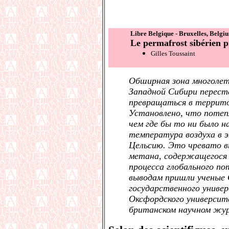
Libre Belgique - Bruxelles, Belgi
Le permafrost sibérien p
Gilles Toussaint
Обширная зона многолет
Западной Сибири перест
превращаться в террит
Установлено, что потеп
чем где бы то ни было на
температура воздуха в э
Цельсию. Это чревато в
метана, содержащегося 
процесса глобального по
выводам пришли ученые 
государственного униве
Оксфордского университ
британском научном жу