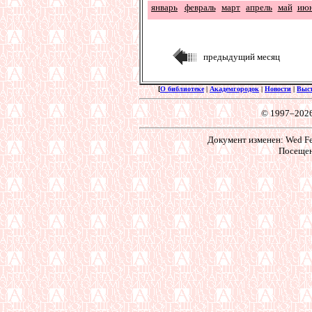
январь
февраль
март
апрель
май
ию
предыдущий месяц
[
О библиотеке
|
Академгородок
|
Новости
|
Выс
© 1997–202
Документ изменен: Wed Feb
Посещен