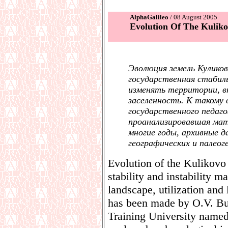
AlphaGalileo
/ 08 August 2005
Evolution Of The Kuliko
Эволюция земель Куликов
государственная стабил
изменять территории, в
заселенность. К такому 
государственного педаго
проанализировавшая мат
многие годы, архивные д
географических и палеог
Evolution of the Kulikovo 
stability and instability m
landscape, utilization and
has been made by O.V. Bur
Training University named