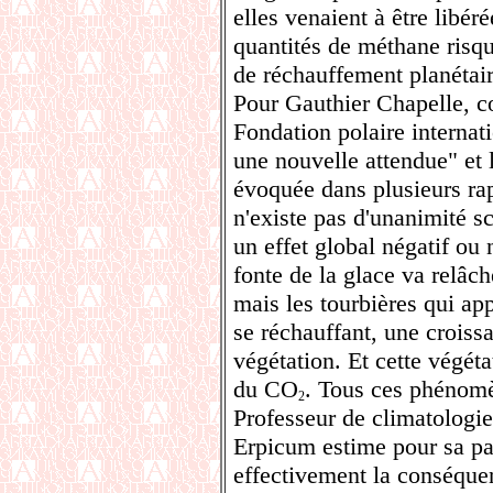
elles venaient à être libé
quantités de méthane risq
de réchauffement planétair
Pour Gauthier Chapelle, co
Fondation polaire internati
une nouvelle attendue" et 
évoquée dans plusieurs rap
n'existe pas d'unanimité sc
un effet global négatif ou 
fonte de la glace va relâc
mais les tourbières qui ap
se réchauffant, une croiss
végétation. Et cette végéta
du CO
. Tous ces phénomè
2
Professeur de climatologie
Erpicum estime pour sa par
effectivement la conséque