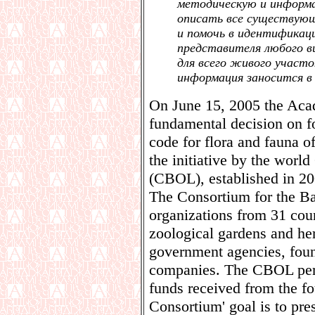
методическую и информа
описать все существующ
и помочь в идентификац
представителя любого в
для всего живого участо
информация заносится в 
On June 15, 2005 the Aca
fundamental decision on fo
code for flora and fauna of
the initiative by the worl
(CBOL), established in 20
The Consortium for the Ba
organizations from 31 cou
zoological gardens and he
government agencies, foun
companies. The CBOL perfo
funds received from the fo
Consortium' goal is to pre