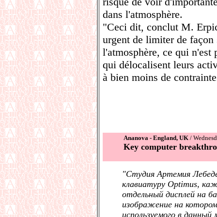
risque de voir d'important
dans l'atmosphère.
"Ceci dit, conclut M. Erp
urgent de limiter de façon s
l'atmosphère, ce qui n'est 
qui délocalisent leurs acti
à bien moins de contraint
Ananova - England, UK
/ Wednesd
Key computer breakthr
"Студия Артемия Лебед
клавиатуру Optimus, ка
отдельный дисплей на ба
изображение на котором
используемого в данный