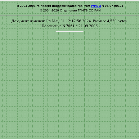
В 2004-2006 гг. проект поддерживался грантом
РФФИ
N 04-07-90121
© 2004-2026 Отделение ГПНТБ СО РАН
Документ изменен: Fri May 31 12:17:56 2024. Размер: 4,550 bytes.
Посещение N
7061
с 21.09.2006