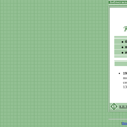
б
ж
и
19
по
се
13
К.И.
[
Нач