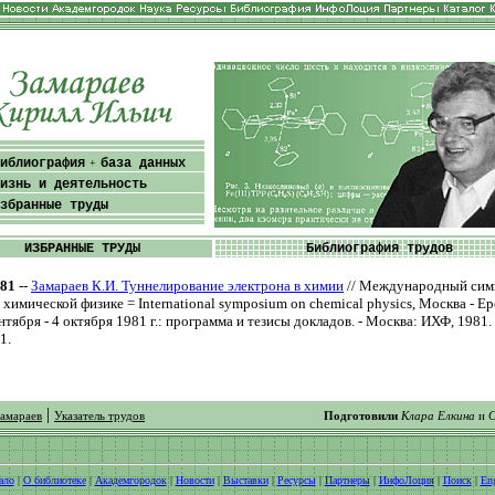
иблиография
база данных
+
изнь и деятельность
збранные труды
ИЗБРАННЫЕ ТРУДЫ
Библиография трудов
81
--
Замараев К.И. Туннелирование электрона в химии
// Международный сим
 химической физике = International symposium on chemical physics, Москва - Ер
нтября - 4 октября 1981 г.: программа и тезисы докладов. - Москва: ИХФ, 1981. 
1.
|
Замараев
Указатель трудов
Подготовили
Клара Елкина
и
С
ало
|
О библиотеке
|
Академгородок
|
Новости
|
Выставки
|
Ресурсы
|
Партнеры
|
ИнфоЛоция
|
Поиск
|
Eng