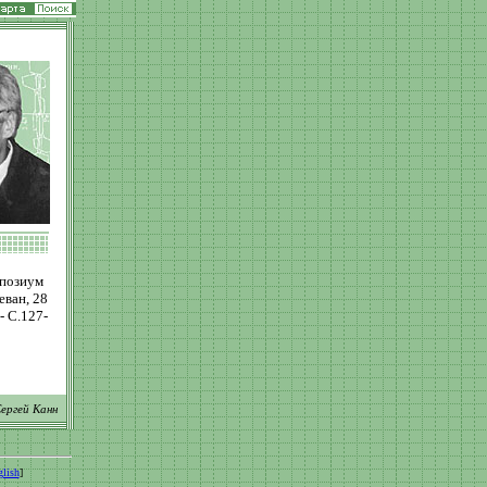
позиум
еван, 28
- С.127-
ергей Канн
lish
]