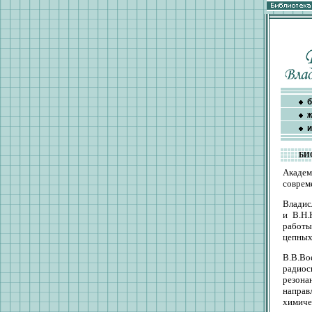
б
ж
и
БИ
Акаде
соврем
Владис
и В.Н.
работы
цепных
В.В.В
радиос
резона
направ
химиче