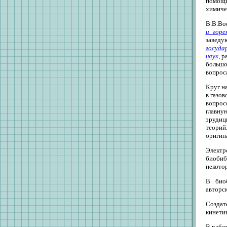
помощь
химиче
В.В.Во
и гор
заведу
госуда
наук
, 
большо
вопрос
Круг н
в газов
вопрос
главную
эрудиц
теори
оригин
Элект
биобиб
некото
В биоб
авторск
Создат
кинети
В рабо