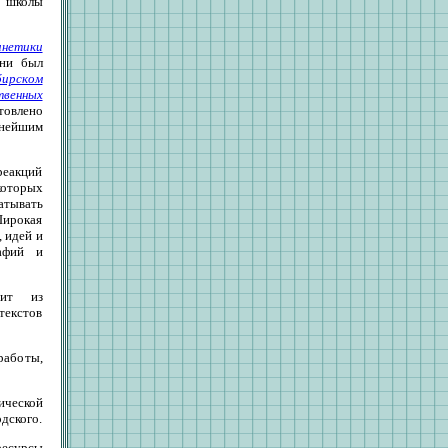
й школы
инетики
зни был
бирском
твенных
товлено
ьнейшим
реакций
екоторых
атывать
 Широкая
 идей и
афий и
оит из
текстов
работы,
ической
дского.
ресурсы