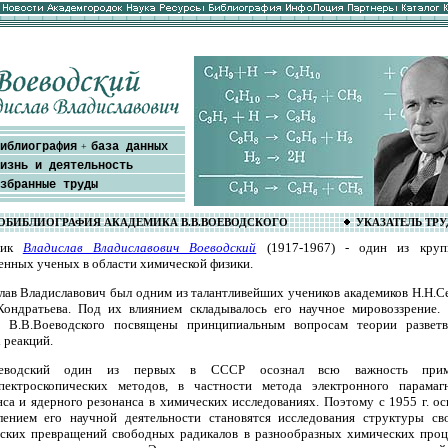
иблиография
база данных
+
изнь и деятельность
збранные труды
ОБИБЛИОГРАФИЯ АКАДЕМИКА В.В.ВОЕВОДСКОГО
УКАЗАТЕЛЬ ТР
мик
Владислав Владиславович Воеводский
(1917-1967) - один из круп
енных ученых в области химической физики.
лав Владиславович был одним из талантливейших учеников академиков Н.Н.С
Кондратьева. Под их влиянием складывалось его научное мировоззрение.
 В.В.Воеводского посвящены принципиальным вопросам теории развет
 реакций.
оеводский один из первых в СССР осознал всю важность прим
пектроскопических методов, в частности метода электронного парамаг
нса и ядерного резонанса в химических исследованиях. Поэтому с 1955 г. о
лением его научной деятельности становятся исследования структуры св
ских превращений свободных радикалов в разнообразных химических проц