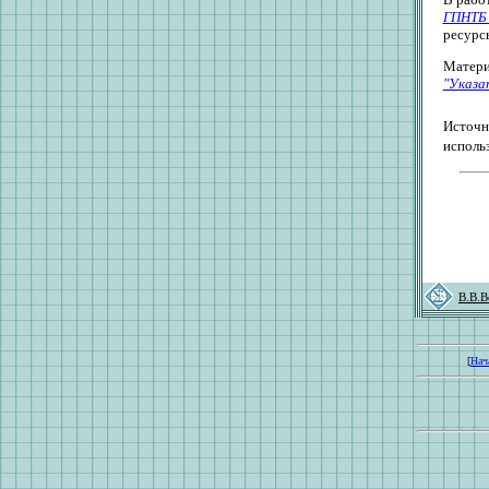
ГПНТБ
ресурс
Матери
"Указа
Источн
исполь
В.В.В
[
Нач