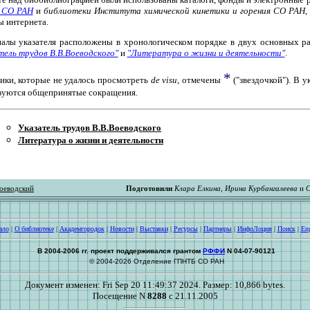
 СО РАН
и
библиотеки Института химической кинетики и горения СО РАН
,
ы интернета.
алы указателя расположены в хронологическом порядке в двух основных ра
тель трудов В.В.Воеводского"
и
"Литература о жизни и деятельности"
.
*
ики, которые не удалось просмотреть
de visu
, отмечены
("звездочкой"). В у
зуются общепринятые сокращения.
Указатель трудов В.В.Воеводского
Литература о жизни и деятельности
оеводский
Подготовили
Клара Елкина
,
Ирина Курбангалеева
и
С
ало
|
О библиотеке
|
Академгородок
|
Новости
|
Выставки
|
Ресурсы
|
Партнеры
|
ИнфоЛоция
|
Поиск
|
Eng
В 2004-2006 гг. проект поддерживался грантом
РФФИ
N 04-07-90121
© 2004-2026 Отделение ГПНТБ СО РАН
Документ изменен: Fri Sep 20 11:49:37 2024. Размер: 10,866 bytes.
Посещение N
8288
с 21.11.2005