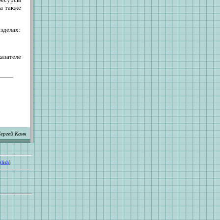
 а также
зделах:
казателе
ергей Канн
lish
]