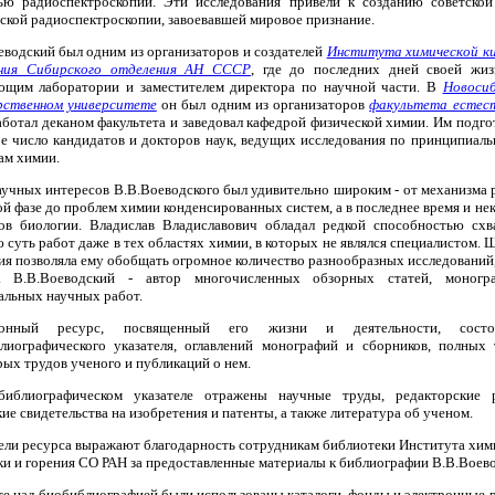
ю радиоспектроскопии. Эти исследования привели к созданию советско
ской радиоспектроскопии, завоевавшей мировое признание.
еводский был одним из организаторов и создателей
Института химической к
ения Сибирского отделения АН СССР
, где до последних дней своей жи
ющим лаборатории и заместителем директора по научной части. В
Новоси
рственном университете
он был одним из организаторов
факультета естес
работал деканом факультета и заведовал кафедрой физической химии. Им подго
е число кандидатов и докторов наук, ведущих исследования по принципиал
ам химии.
аучных интересов В.В.Воеводского был удивительно широким - от механизма 
ой фазе до проблем химии конденсированных систем, а в последнее время и н
ов биологии. Владислав Владиславович обладал редкой способностью схв
 суть работ даже в тех областях химии, в которых не являлся специалистом.
ия позволяла ему обобщать огромное количество разнообразных исследований,
й. В.В.Воеводский - автор многочисленных обзорных статей, моногр
альных научных работ.
ронный ресурс, посвященный его жизни и деятельности, сост
лиографического указателя, оглавлений монографий и сборников, полных 
рых трудов ученого и публикаций о нем.
иблиографическом указателе отражены научные труды, редакторские 
ие свидетельства на изобретения и патенты, а также литература об ученом.
ели ресурса выражают благодарность сотрудникам библиотеки Института хим
ки и горения СО РАН за предоставленные материалы к библиографии В.В.Воево
те над биобиблиографией были использованы каталоги, фонды и электронные 