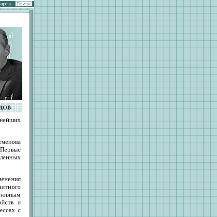
УДОВ
нейших
еменова
 Первые
вленных
енения
нитного
сновным
ойств и
ессах с