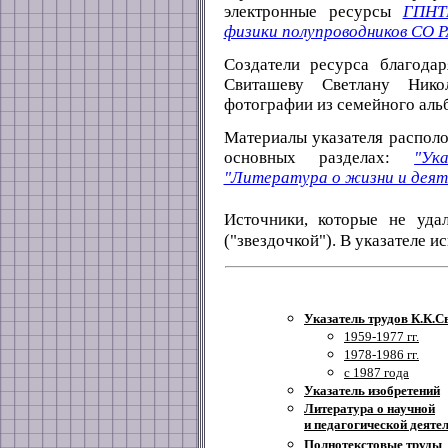
электронные ресурсы
ГПНТ
физики полупроводников СО 
Создатели ресурса благодар
Свиташеву Светлану Нико
фотографии из семейного аль
Материалы указателя распол
основных разделах:
"Ук
"Литература о жизни и деят
Источники, которые не уда
("звездочкой"). В указателе 
Указатель трудов К.К.С
1959-1977 гг.
1978-1986 гг.
с 1987 года
Указатель изобретений
Литература о научной
и педагогической деяте
Полнотекстовые труды