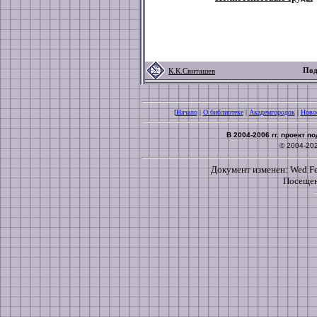
Под
К.К.Свиташев
[
Начало
|
О библиотеке
|
Академгородок
|
Ново
В 2004-2006 гг. проект 
© 2004-20
Документ изменен: Wed Feb
Посещен