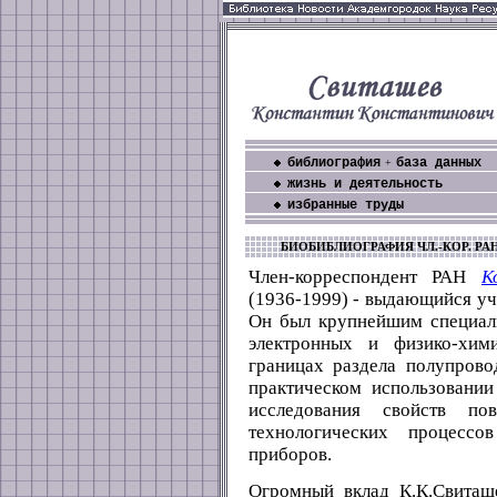
библиография
база данных
+
жизнь и деятельность
избранные труды
БИОБИБЛИОГРАФИЯ ЧЛ.-КОР. РА
Член-корреспондент РАН
К
(1936-1999) - выдающийся уч
Он был крупнейшим специали
электронных и физико-хим
границах раздела полупрово
практическом использовании
исследования свойств по
технологических процессо
приборов.
Огромный вклад К.К.Свиташ