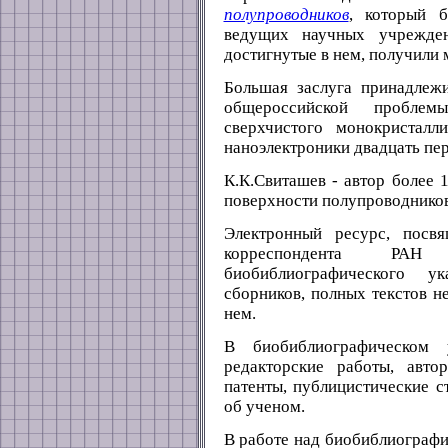
полупроводников
, который 
ведущих научных учрежден
достигнутые в нем, получили 
Большая заслуга принадлеж
общероссийской проблем
сверхчистого монокристал
наноэлектроники двадцать пер
К.К.Свиташев - автор более
поверхности полупроводников
Электронный ресурс, посв
корреспондента РАН
биобиблиографического у
сборников, полных текстов н
нем.
В биобиблиографическом 
редакторские работы, авто
патенты, публицистические с
об ученом.
В работе над биобиблиографи