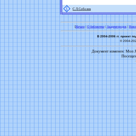
С.Л.Соболев
[
Начало
|
О библиотеке
|
Академгородок
|
Ново
В 2004-2006 гг. проект 
© 2004-20
Документ изменен: Mon Ju
Посещен