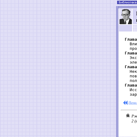
Глава
   Вли
   про
Глава
   Экс
   эле
Глава
   Нек
   пов
   пол
Глава
   Исс
Начал
Рж
2 (