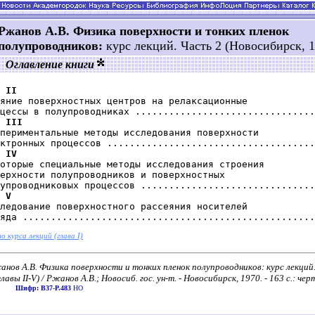
Ржанов А.В. Физика поверхности и тонких пленок
полупроводников:
курс лекций. Часть 2 (Новосибирск, 1
Оглавление книги
 II
яние поверхностных центров на релаксационные

цессы в полупроводниках ................................
 III
периментальные методы исследования поверхности

ктронных процессов .....................................
 IV
оторые специальные методы исследования строения

ерхности полупроводников и поверхностных

упроводниковых процессов ...............................
 V
ледование поверхностного рассеяния носителей

о курса лекций (глава I)
анов А.В. Физика поверхности и тонких пленок полупроводников: курс лекций
главы II-V) / Ржанов А.В.; Новосиб. гос. ун-т. - Новосибирск, 1970. - 163 с.: чер
Шифр: В37-Р.483
НО