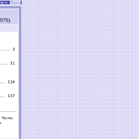
970)
.... 3

... 31

.. 116

. Часть
т.