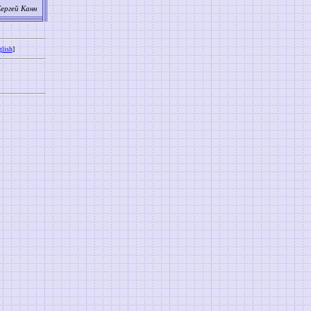
ергей Канн
lish
]