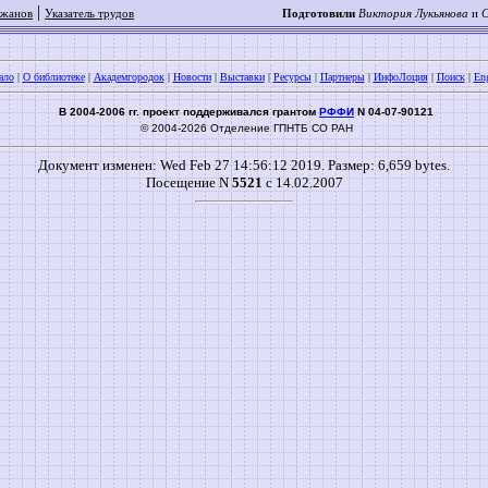
|
Ржанов
Указатель трудов
Подготовили
Виктория Лукьянова
и
С
ало
|
О библиотеке
|
Академгородок
|
Новости
|
Выставки
|
Ресурсы
|
Партнеры
|
ИнфоЛоция
|
Поиск
|
Eng
В 2004-2006 гг. проект поддерживался грантом
РФФИ
N 04-07-90121
© 2004-2026 Отделение ГПНТБ СО РАН
Документ изменен: Wed Feb 27 14:56:12 2019. Размер: 6,659 bytes.
Посещение N
5521
с 14.02.2007