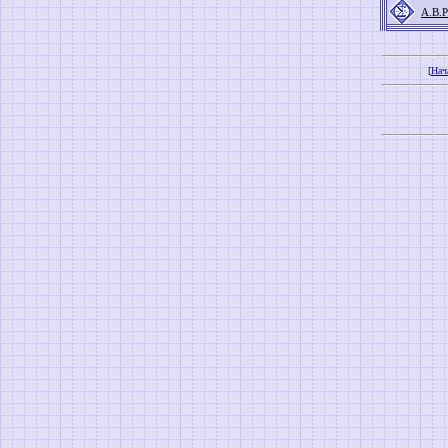
А.В.
[
Нач