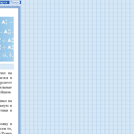
пил на
велся в
ерситет
ельные
нейшем.
авал на
льную и
тики в
ровку в
сем то,
.Румер