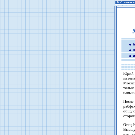
б
ж
и
Юрий 
матема
Москов
тольк
навыки
После 
рабфак
общую
сторон
Отец Ю
Высшую
что е