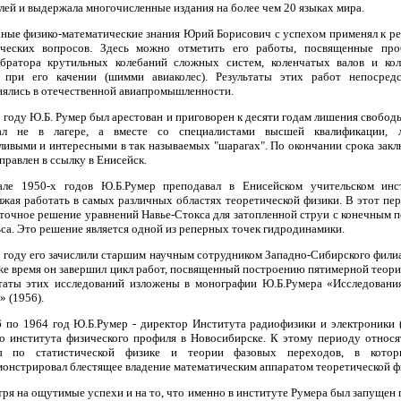
лей и выдержала многочисленные издания на более чем 20 языках мира.
ые физико-математические знания Юрий Борисович с успехом применял к 
ических вопросов. Здесь можно отметить его работы, посвященные про
ибратора крутильных колебаний сложных систем, коленчатых валов и кол
а при его качении (шимми авиаколес). Результаты этих работ непосредс
ялись в отечественной авиапромышленности.
 году Ю.Б. Румер был арестован и приговорен к десяти годам лишения свобод
ал не в лагере, а вместе со специалистами высшей квалификации, 
ливыми и интересными в так называемых "шарагах". По окончании срока зак
правлен в ссылку в Енисейск.
але 1950-х годов Ю.Б.Румер преподавал в Енисейском учительском инст
жая работать в самых различных областях теоретической физики. В этот пе
точное решение уравнений Навье-Стокса для затопленной струи с конечным 
са. Это решение является одной из реперных точек гидродинамики.
 году его зачислили старшим научным сотрудником Западно-Сибирского фили
же время он завершил цикл работ, посвященный построению пятимерной теори
таты этих исследований изложены в монографии Ю.Б.Румера «Исследовани
» (1956).
 по 1964 год Ю.Б.Румер - директор Института радиофизики и электроники 
о института физического профиля в Новосибирске. К этому периоду относя
ы по статистической физике и теории фазовых переходов, в кото
онстрировал блестящее владение математическим аппаратом теоретической ф
ря на ощутимые успехи и на то, что именно в институте Румера был запущен