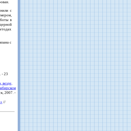
рован.
нили с
умером,
аботы в
дерной
методах
язана с
 - 23
, везде,
ибирском
к, 2007. -
.»
//