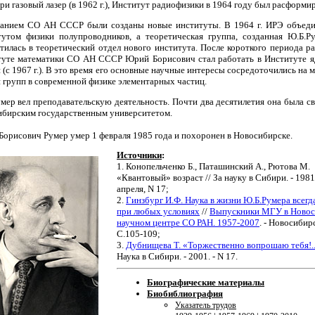
ри газовый лазер (в 1962 г.), Институт радиофизики в 1964 году был расформи
данием СО АН СССР были созданы новые институты. В 1964 г. ИРЭ объеди
утом физики полупроводников, а теоретическая группа, созданная Ю.Б.Р
тилась в теоретический отдел нового института. После короткого периода р
туте математики СО АН СССР Юрий Борисович стал работать в Институте я
 (с 1967 г.). В это время его основные научные интересы сосредоточились на 
 групп в современной физике элементарных частиц.
мер вел преподавательскую деятельность. Почти два десятилетия она была св
бирским государственным университетом.
орисович Румер умер 1 февраля 1985 года и похоронен в Новосибирске.
Источники
:
1. Конопельченко Б., Паташинский А., Рютова М.
«Квантовый» возраст // За науку в Сибири. - 1981.
апреля, N 17;
2.
Гинзбург И.Ф. Наука в жизни Ю.Б.Румера всегда
при любых условиях
//
Выпускники МГУ в Новос
научном центре СО РАН. 1957-2007
. - Новосибирс
С.105-109;
3.
Дубнищева Т. «Торжественно вопрошаю тебя!.
Наука в Сибири. - 2001. - N 17.
Биографические материалы
Биобиблиография
Указатель трудов