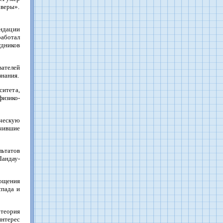
 веры».
ндации
работал
удников
ателей
знания.
ситета,
физико-
ческую
учившие
льтатов
андау-
ощения
спада и
 теория
нтерес