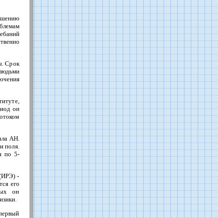
решению
блемам
ебаний
твенно
ы. Срок
людьми
лючения
итуте,
риод он
потоком
ала АН.
и поля.
я по 5-
(ИРЭ) -
тся его
рых он
изики.
 первый