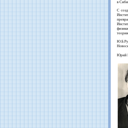
в Сиби
С соз
Инстит
превра
Инсти
физики
теории
Ю.Б.Ру
Новоси
Юрий Б