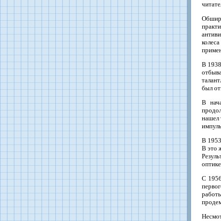
читате
Обширн
практ
антив
колес
примен
В 1938
отбыв
талант
был от
В нач
продол
нашел 
импуль
В 1953
В это 
Резуль
оптике
С 1956
первог
работ
продем
Несмот