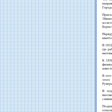
направ
Городо
Приех
Эйнште
ассист
Борна 
Наряд
кванто
В 1932
где ра
матема
К 193
физику
извест
В этот
этого
Румера
В тео
высоко
слияни
Поздне
относ