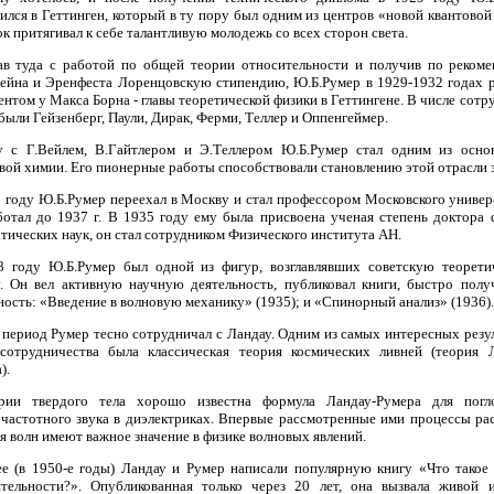
ился в Геттинген, который в ту пору был одним из центров «новой квантовой
к притягивал к себе талантливую молодежь со всех сторон света.
ав туда с работой по общей теории относительности и получив по рекоме
йна и Эренфеста Лоренцовскую стипендию, Ю.Б.Румер в 1929-1932 годах 
ентом у Макса Борна - главы теоретической физики в Геттингене. В числе сотр
были Гейзенберг, Паули, Дирак, Ферми, Теллер и Оппенгеймер.
у с Г.Вейлем, В.Гайтлером и Э.Теллером Ю.Б.Румер стал одним из основ
вой химии. Его пионерные работы способствовали становлению этой отрасли 
 году Ю.Б.Румер переехал в Москву и стал профессором Московского универ
ботал до 1937 г. В 1935 году ему была присвоена ученая степень доктора 
тических наук, он стал сотрудником Физического института АН.
8 году Ю.Б.Румер был одной из фигур, возглавлявших советскую теорети
. Он вел активную научную деятельность, публиковал книги, быстро пол
ность: «Введение в волновую механику» (1935); и «Спинорный анализ» (1936).
 период Румер тесно сотрудничал с Ландау. Одним из самых интересных резу
 сотрудничества была классическая теория космических ливней (теория Л
).
рии твердого тела хорошо известна формула Ландау-Румера для погл
частотного звука в диэлектриках. Впервые рассмотренные ими процессы ра
я волн имеют важное значение в физике волновых явлений.
е (в 1950-е годы) Ландау и Румер написали популярную книгу «Что такое
ительности?». Опубликованная только через 20 лет, она вызвала живой и