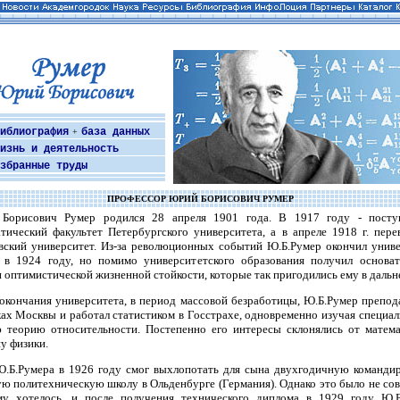
иблиография
база данных
+
изнь и деятельность
збранные труды
ПРОФЕССОР ЮРИЙ БОРИСОВИЧ РУМЕР
Борисович Румер родился 28 апреля 1901 года. В 1917 году - посту
тический факультет Петербургского университета, а в апреле 1918 г. пере
ский университет. Из-за революционных событий Ю.Б.Румер окончил унив
о в 1924 году, но помимо университетского образования получил основат
 оптимистической жизненной стойкости, которые так пригодились ему в даль
окончания университета, в период массовой безработицы, Ю.Б.Румер препод
ах Москвы и работал статистиком в Госстрахе, одновременно изучая специа
 теорию относительности. Постепенно его интересы склонялись от матема
у физики.
.Б.Румера в 1926 году смог выхлопотать для сына двухгодичную команди
 политехническую школу в Ольденбурге (Германия). Однако это было не сов
му хотелось, и после получения технического диплома в 1929 году Ю.Б