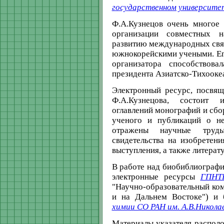
государственном университе
Ф.А.Кузнецов очень многое
организации совместных н
развитию международных связ
южнокорейскими учеными. Его
организатора способствов
президента Азиатско-Тихооке
Электронный ресурс, посвящ
Ф.А.Кузнецова, состоит и
оглавлений монографий и сбо
ученого и публикаций о не
отражены научные труды
свидетельства на изобретени
выступления, а также литерат
В работе над биобиблиографи
электронные ресурсы
ГПНТ
"Научно-образовательный ко
и на Дальнем Востоке") и
химии СО РАН им. А.В.Никола
Материалы указателя распол