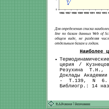
Для определения списка наиболе
line по базам данных Web of S
общем виде, не разделяя чи
отдельным базам и годам.
Наиболее ц
Термодинамичес
церия / Кузнецо
Резухина Т.Н.,
Доклады Академии
- Т.139, N 6.
Библиогр.: 14 на
|
Ф.А.Кузнецов
Цитирование