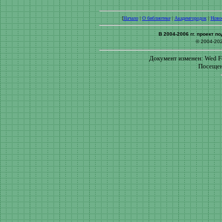
[
Начало
|
О библиотеке
|
Академгородок
|
Ново
В 2004-2006 гг. проект 
© 2004-20
Документ изменен: Wed Fe
Посещен