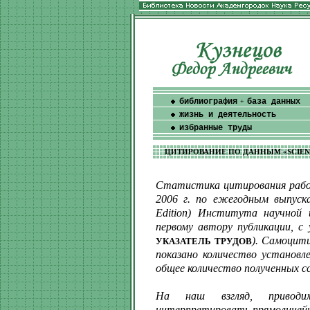
библиография
база данных
+
жизнь и деятельность
избранные труды
ЦИТИРОВАНИЕ ПО ДАННЫМ «SCIENC
Статистика цитирования работ 
2006 г. по ежегодным выпускам
Edition) Института научной
первому автору публикации, с
). Самоцит
УКАЗАТЕЛЬ ТРУДОВ
показано количество установл
общее количество полученных с
На наш взгляд, приводи
интерпретировать прямолинейно.