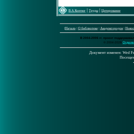
|
|
В.А.Коптюг
Труды
Цитирование
Начало
О библиотеке
Академгородок
Новос
[
|
|
|
В 2004-2006 гг. проект поддержива
© 2004-2026
Отделе
Документ изменен: Wed Feb
Посещен