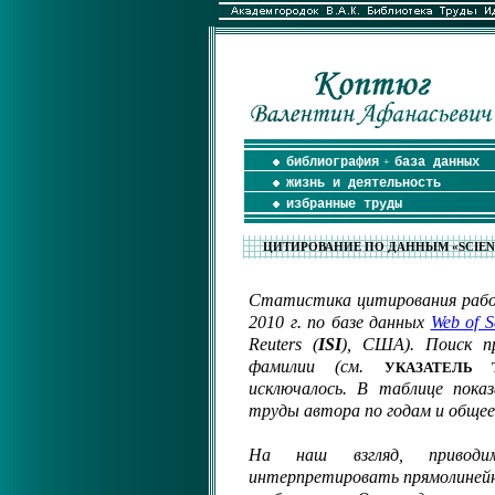
библиография
база данных
+
жизнь и деятельность
избранные труды
ЦИТИРОВАНИЕ ПО ДАННЫМ «SCIENC
Статистика цитирования работ 
2010 г. по базе данных
Web of S
Reuters (
ISI
), США). Поиск п
фамилии (см.
УКАЗАТЕЛЬ 
исключалось. В таблице пока
труды автора по годам и общее
На наш взгляд, приводи
интерпретировать прямолинейно.