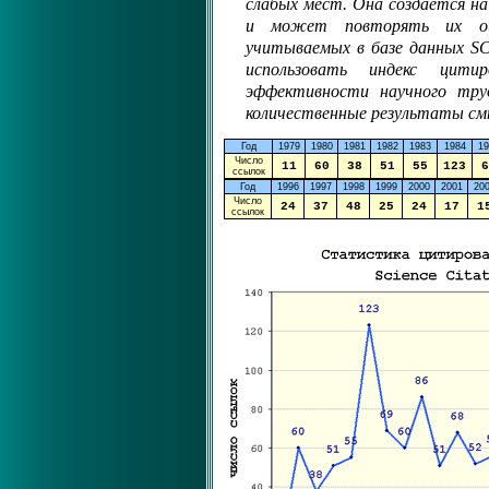
слабых мест. Она создается н
и может повторять их оши
учитываемых в базе данных SC
использовать индекс цити
эффективности научного тру
количественные результаты смы
Год
1979
1980
1981
1982
1983
1984
19
Число
11
60
38
51
55
123
6
ссылок
Год
1996
1997
1998
1999
2000
2001
20
Число
24
37
48
25
24
17
1
ссылок