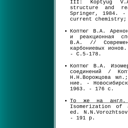
III: Koptyug V
structure and re
Springer, 1984. -
current chemistry;
Коптюг В.А. Арено
и реакционная сп
В.А. // Совреме
карбониевых ионов.
- С.5-178.
Коптюг В.А. Изоме
соединений / Ко
Н.Н.Ворожцова мл.
ние. - Новосибирс
1963. - 176 с.
То же на англ.
Isomerization of 
ed. N.N.Vorozhtso
- 191 p.