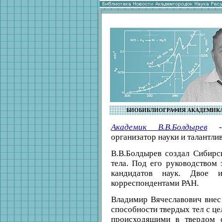
БИОБИБЛИОГРАФИЯ АКАДЕМИКА
Академик В.В.Болдырев
- 
организатор науки и талантлив
В.В.Болдырев создал Сибир
тела. Под его руководством
кандидатов наук. Двое 
корреспондентами РАН.
Владимир Вячеславович внес
способности твердых тел с ц
происходящими в твердом с