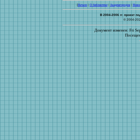
[
Начало
|
О библиотеке
|
Академгородок
|
Ново
В 2004-2006 гг. проект 
© 2004-20
Документ изменен: Fri Sep
Посещен