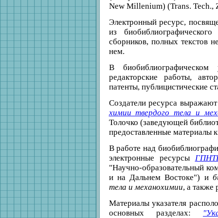
New Millenium) (Trans. Tech., 
Электронный ресурс, посвяще
из биобиблиографического
сборников, полных текстов н
нем.
В биобиблиографическом 
редакторские работы, авто
патенты, публицистические ст
Создатели ресурса выражают
химии твердого тела и ме
Толочко (заведующей библиот
предоставленные материалы к
В работе над биобиблиографи
электронные ресурсы
ГПНТ
"Научно-образовательный ко
и на Дальнем Востоке") и
б
тела и механохимии
, а также
Материалы указателя распол
основных разделах:
"Ук