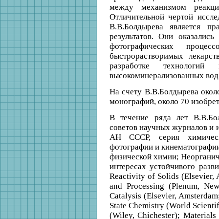
между механизмом реакци
Отличительной чертой иссле
В.В.Болдырева является пр
результатов. Они оказалис
фотографических процесс
быстрорастворимых лекарст
разработке технологий
высокоминерализованных вод
На счету В.В.Болдырева окол
монографий, около 70 изобрет
В течение ряда лет В.В.Бо
советов научных журналов и и
АН СССР, серия химичес
фотографии и кинематографи
физической химии; Неорганич
интересах устойчивого разви
Reactivity of Solids (Elsevier,
and Processing (Plenum, New
Catalysis (Elsevier, Amsterdam
State Chemistry (World Scientif
(Wiley, Chichester); Material