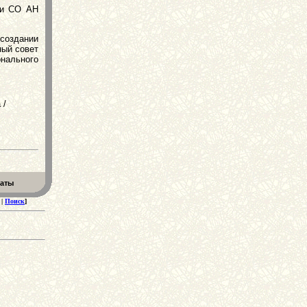
ки СО АН
создании
ный совет
нального
 /
еаты
|
Поиск
]