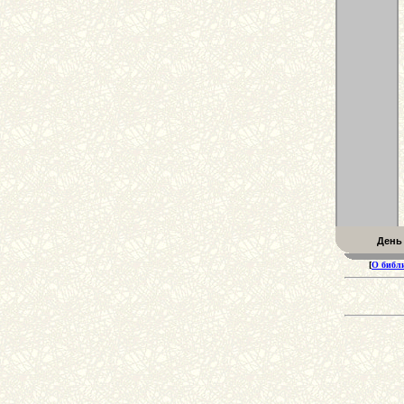
День
[
О библ