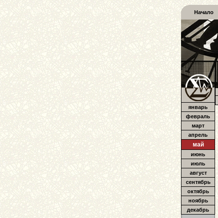
Начало
январь
февраль
март
апрель
май
июнь
июль
август
сентябрь
октябрь
ноябрь
декабрь