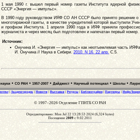
1 мая 1990 г. вышел первый номер газеты Института ядерной физи
СССР «Энергия — импульс».
В 1990 году руководством ИЯФ СО АН СССР было принято решение о 
многотиражной газеты, в качестве учредителей которой выступили Уче
и профком Института. 1 апреля 1990 года в ИЯФ приняли профессио
журналиста и через месяц был подготовлен и напечатан первый номер.
Источник:
Онучина И. «Энергия — импульс» как неотъемлемая часть ИЯФа
И. Онучина // Наука в Сибири.
2010. N 16. 22 апр.
С.5.
•
•
•
•
•
•
 науки
СО РАН
1957-2007
Дайджест
Научный потенциал
Школы
Лаур
иотеке
|
Академгородок
|
Новости
|
Выставки
|
Ресурсы
|
Библиография
|
Партнеры
|
ИнфоЛоция
© 1997–2026 Отделение ГПНТБ СО РАН
Отредактировано: Mon Jul 22 13:28:53 2024 (6,324 bytes)
Посещение
2809
с 9.02.2011