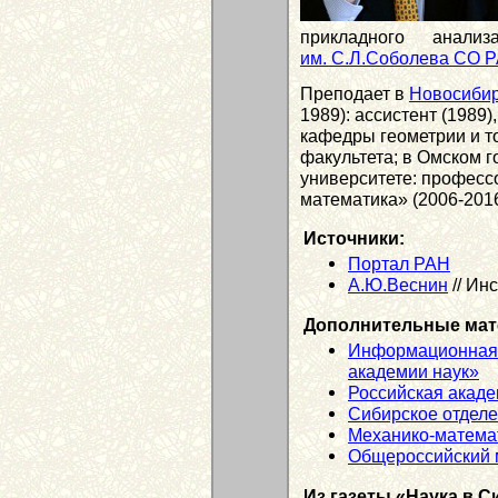
прикладного анал
им. С.Л.Соболева СО 
Преподает в
Новосибир
1989): ассистент (1989)
кафедры геометрии и т
факультета; в Омском 
университете: профес
математика» (2006-2016
Источники:
Портал РАН
А.Ю.Веснин
// Ин
Дополнительные мат
Информационная 
академии наук»
Российская акаде
Сибирское отдел
Механико-матема
Общероссийский м
Из газеты «Наука в С