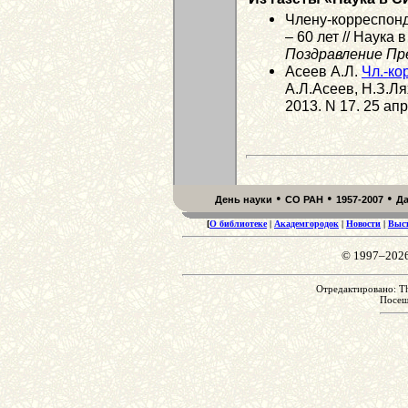
Члену-корреспон
– 60 лет // Наука 
Поздравление Пр
Асеев А.Л.
Чл.-ко
А.Л.Асеев, Н.З.Ля
2013. N 17. 25 апр
•
•
•
День науки
СО РАН
1957-2007
Д
[
О библиотеке
|
Академгородок
|
Новости
|
Выс
© 1997–202
Отредактировано: Th
Посе