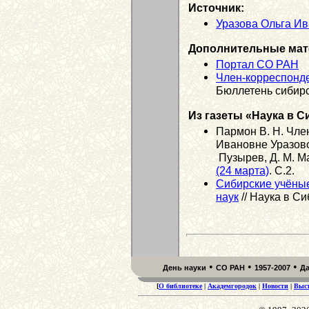
Источник:
Уразова Ольга И
Дополнительные мат
Портал СО РАН
Член-корреспонд
Бюллетень сибирс
Из газеты «Наука в С
Пармон В. Н. Чле
Ивановне Уразовой
Пузырев, Д. М. Ма
(24 марта)
. С.2.
Сибирские учёны
наук
// Наука в Си
•
•
•
День науки
СО РАН
1957-2007
Д
[
О библиотеке
|
Академгородок
|
Новости
|
Выс