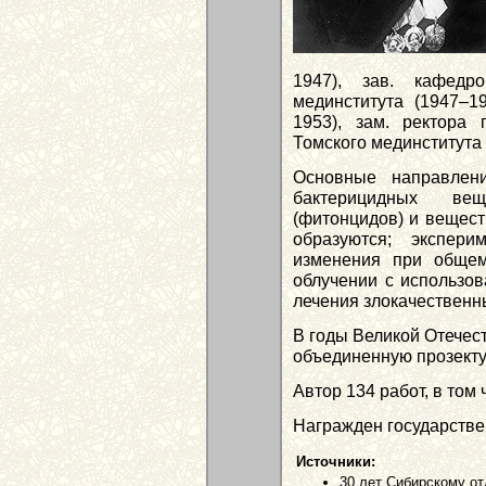
1947), зав. кафедр
мединститута (1947–19
1953), зам. ректора 
Томского мединститута 
Основные направлен
бактерицидных вещ
(фитонцидов) и веществ
образуются; экспери
изменения при общем
облучении с использов
лечения злокачественн
В годы Великой Отечес
объединенную прозекту
Автор 134 работ, в том
Награжден государств
Источники:
30 лет Сибирскому от