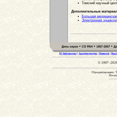
Томский научный центр
Дополнительные материа
Большая медицинская
Электронная энцикло
•
•
•
День науки
СО РАН
1957-2007
Д
[
О библиотеке
|
Академгородок
|
Новости
|
Выс
© 1997–202
Отредактировано: Th
Посе