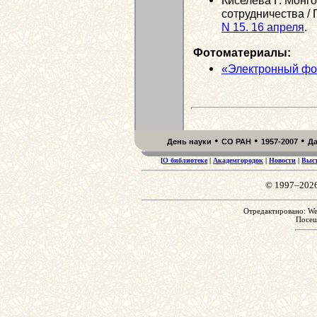
Киселева Г. Монго
сотрудничества / 
N 15. 16 апреля
.
Фотоматериалы:
«Электронный фо
•
•
•
День науки
СО РАН
1957-2007
Д
[
О библиотеке
|
Академгородок
|
Новости
|
Выс
© 1997–202
Отредактировано: We
Посе