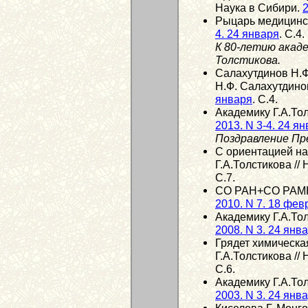
Наука в Сибири.
2
Рыцарь медицинск
4. 24 января
. С.4.
К 80-летию акад
Толстикова.
Салахутдинов Н.Ф
Н.Ф. Салахутдинов
января
. С.4.
Академику Г.А.Тол
2013. N 3-4. 24 я
Поздравление Пр
С ориентацией на
Г.А.Толстикова //
С.7.
СО РАН+СО РАМН /
2010. N 7. 18 фев
Академику Г.А.Тол
2008. N 3. 24 янв
Грядет химическа
Г.А.Толстикова //
С.6.
Академику Г.А.Толс
2003. N 3. 24 янв