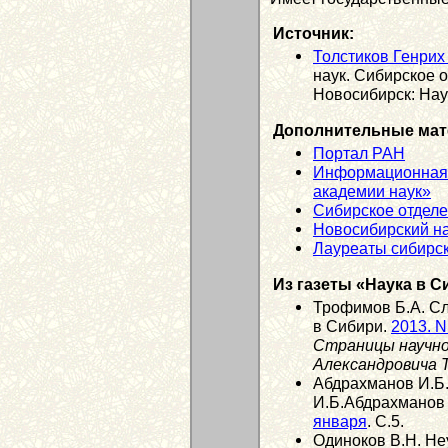
Источник:
Толстиков Генрих
наук. Сибирское 
Новосибирск: Наук
Дополнительные мат
Портал РАН
Информационная 
академии наук»
Сибирское отдел
Новосибирский н
Лауреаты сибирск
Из газеты «Наука в С
Трофимов Б.А. Сл
в Сибири.
2013. N
Страницы научно
Александровича 
Абдрахманов И.Б. 
И.Б.Абдрахманов 
января
. С.5.
Одиноков В.Н. Не