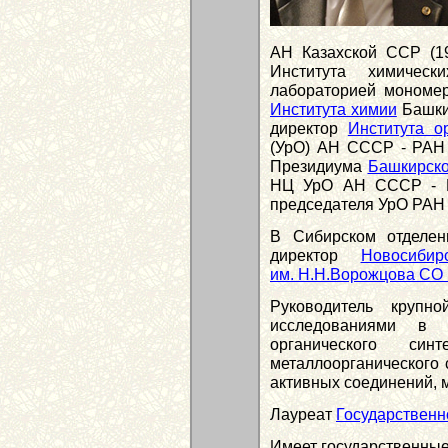
АН Казахской ССР (19
Института химическ
лабораторией мономеро
Института химии
Башкир
директор
Института о
(УрО) АН СССР - РАН 
Президиума
Башкирск
НЦ УрО АН СССР - РА
председателя УрО РАН 
В Сибирском отделени
директор
Новосибир
им. Н.Н.Ворожцова СО
Руководитель крупн
исследованиями в 
органического синт
металлоорганического 
активных соединений, 
Лауреат
Государственн
Имеет государственные