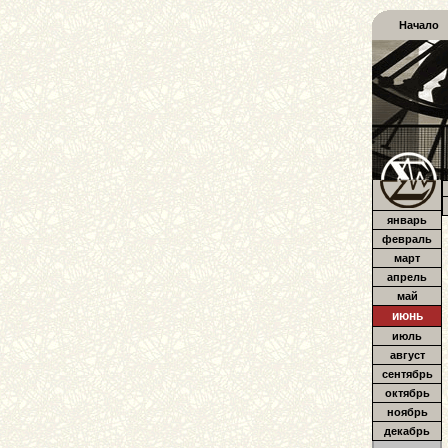
Начало
январь
февраль
март
апрель
май
июнь
июль
август
сентябрь
октябрь
ноябрь
декабрь