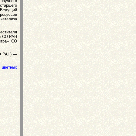
научного
старшего
 Ведущий
роцессов
атализа
местителя
ии СО РАН
нтра» СО
 РАН) —
 цветных