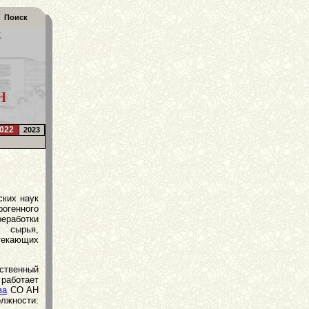
Поиск
К
Н
022
2023
ских наук
огенного
реработки
 сырья,
екающих
ственный
 работает
ва
СО АН
лжности: