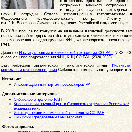
стажера-исследователя, младшего 
сотрудника, научного сотрудника, 
и ведущего научного сотрудника.
научный сотрудник Отдела нетрадиционных каталитических п
Федерального исследовательского центра «Институт к
им. Г. К. Борескова Сибирского отделения Российской академии наук».
В 2018 г. прошла по конкурсу на замещение вакантной должности за
по научной работе директора Института химии и химической технолог
— обособленного подразделения ФИЦ «Красноярского научного це
РАН.
Директор
Института химии и химической технологии СО РАН
(ИХХТ СО
обособленного подразделения ФИЦ КНЦ СО РАН (2020-2025).
Зав. кафедрой органической и аналитической химии
Института
металлов и материаловедения
Сибирского федерального университета.
Источник:
Информационный портал профессоров РАН
Дополнительные материалы:
Сибирское отделение РАН
Красноярский научный центр Сибирского отделения Российской
академии наук
Институт химии и химической технологии СО РАН
Сибирский федеральный университет
Фотоматериалы: