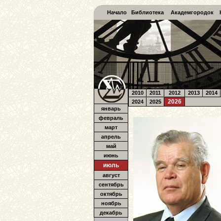
Начало
Библиотека
Академгородок
2010
2011
2012
2013
2014
2026
2024
2025
январь
февраль
март
апрель
май
июнь
июль
август
сентябрь
октябрь
ноябрь
декабрь