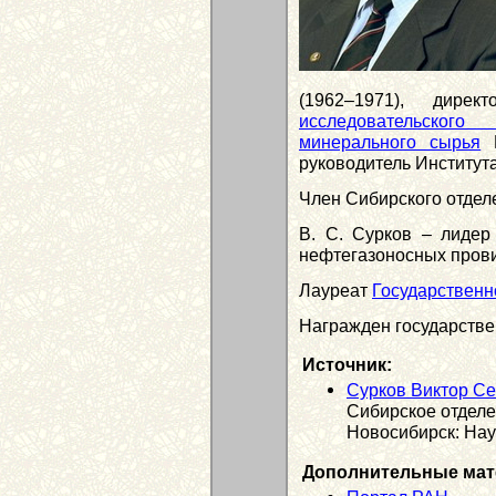
(1962–1971), дире
исследовательског
минерального сырья
М
руководитель Института 
Член Сибирского отделе
В. С. Сурков – лиде
нефтегазоносных пров
Лауреат
Государственн
Награжден государств
Источник:
Сурков Виктор С
Сибирское отделе
Новосибирск: Наук
Дополнительные мат