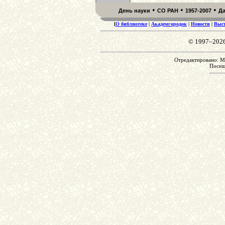
•
•
•
День науки
СО РАН
1957-2007
Д
[
О библиотеке
|
Академгородок
|
Новости
|
Выс
© 1997–202
Отредактировано: Mo
Посе