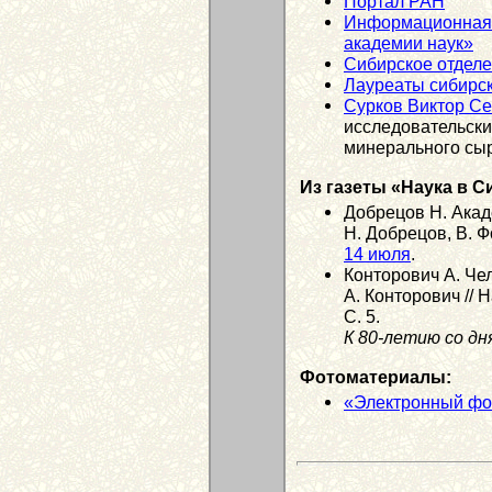
Портал РАН
Информационная 
академии наук»
Сибирское отдел
Лауреаты сибирск
Сурков Виктор С
исследовательский
минерального сы
Из газеты «Наука в С
Добрецов Н. Акаде
Н. Добрецов, В. Ф
14 июля
.
Конторович А. Чел
А. Конторович // 
С. 5.
К 80-летию со дн
Фотоматериалы:
«Электронный фо