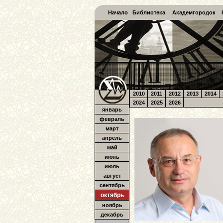
Начало
Библиотека
Академгородок
2010
2011
2012
2013
2014
2024
2025
2026
январь
февраль
март
апрель
май
июнь
июль
август
сентябрь
октябрь
ноябрь
декабрь