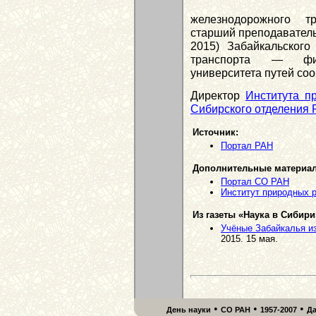
железнодорожного т
старший преподаватель
2015) Забайкальского
транспорта — фили
университета путей со
Директор
Института п
Сибирского отделения
Источник:
Портал РАН
Дополнительные материа
Портал СО РАН
Институт природных р
Из газеты «Наука в Сибири
Учёные Забайкалья и
2015. 15 мая.
•
•
•
День науки
СО РАН
1957-2007
Д