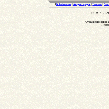
[
О библиотеке
|
Академгородок
|
Новости
|
Выс
© 1997–202
Отредактировано: Th
Посе