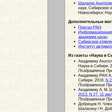
Шалагин Анатоли
наук. Сибирское 
Новосибирск: Наук
Дополнительные мат
Портал РАН
Информационная 
академии наук»
Сибирское отдел
Институт автомат
Из газеты «Наука в С
Академику Анатол
Наука в Сибири. 
Поздравление Пр
Академику РАН А. 
Сибири. 2018.
N 2
Поздравление Пр
Академику А. М. Ш
2013. N 27. 11 ию
Поздравление Пр
Добрецов Н. Чле
Шалагину / Н. Доб