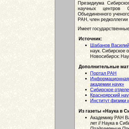
Президиума Сибирско
научных центров С
Объединенного ученого
РАН, член редколлегии
Имеет государственные
Источник:
Шабанов Василий
наук. Сибирское 
Новосибирск: Наук
Дополнительные мат
Портал РАН
Информационная 
академии наук»
Сибирское отдел
Красноярский на
Институт физики 
Из газеты «Наука в С
Академику РАН В
лет // Наука в Си
Поздравление Пр