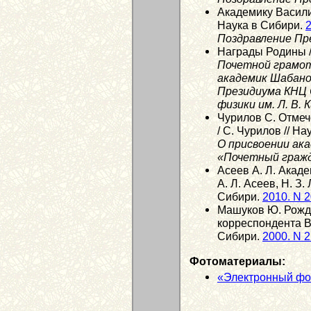
Академику Васили
Наука в Сибири.
2
Поздравление Пр
Награды Родины /
Почетной грамо
академик Шабано
Президиума КНЦ
физики им. Л. В.
Чурилов С. Отмеч
/ С. Чурилов // Н
О присвоении ака
«Почетный гражд
Асеев А. Л. Акаде
А. Л. Асеев, Н. З.
Сибири.
2010. N 
Машуков Ю. Рожде
корреспондента В
Сибири.
2000. N 
Фотоматериалы:
«Электронный фо