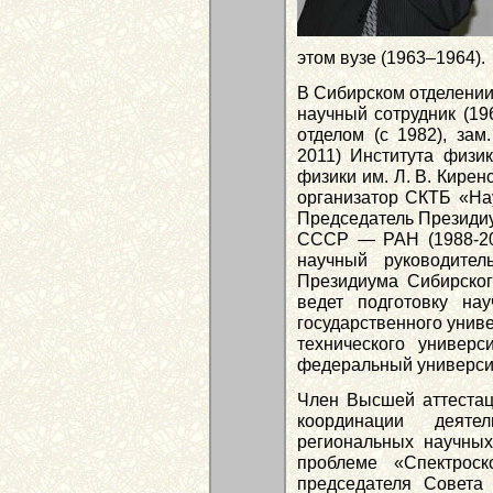
этом вузе (1963–1964).
В Сибирском отделении 
научный сотрудник (196
отделом (с 1982), зам
2011) Института физ
физики им. Л. В. Кирен
организатор СКТБ «Нау
Председатель Президиу
СССР — РАН (1988-20
научный руководит
Президиума Сибирског
ведет подготовку на
государственного униве
технического универ
федеральный университ
Член Высшей аттестац
координации деяте
региональных научны
проблеме «Спектроск
председателя Совета