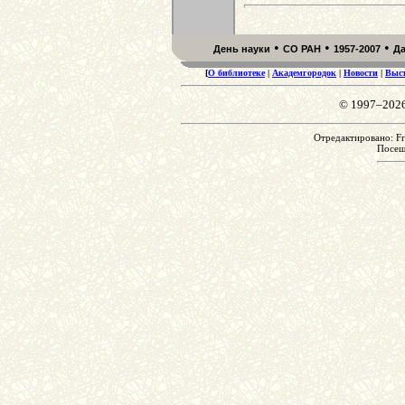
•
•
•
День науки
СО РАН
1957-2007
Д
[
О библиотеке
|
Академгородок
|
Новости
|
Выс
© 1997–202
Отредактировано: Fr
Посе