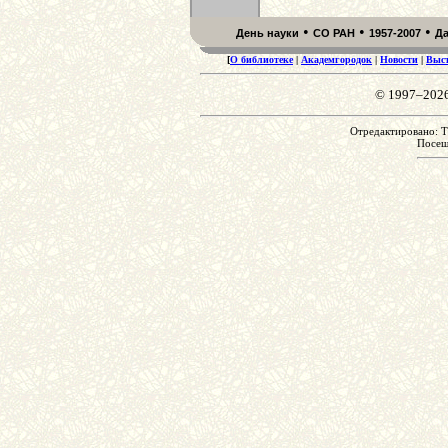
•
•
•
День науки
СО РАН
1957-2007
Д
[
О библиотеке
|
Академгородок
|
Новости
|
Выс
© 1997–202
Отредактировано: Tu
Посе