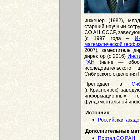
инженер (1982), млад
старший научный сотру
СО АН СССР, заведующ
(с 1997 года –
И
математической геофи
2007), заместитель ди
директор (с 2016)
Инст
РАН
(ныне — обособ
исследовательского
Сибирского отделения
Преподает в
Си
(г. Красноярск): заве
информационных те
фундаментальной инфо
Источник:
Российская акаде
Дополнительные мат
Портал СО РАН