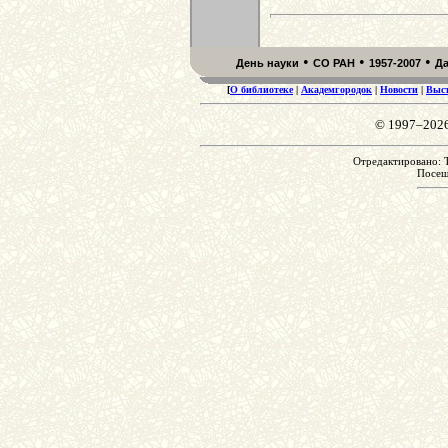
•
•
•
День науки
СО РАН
1957-2007
Д
[
О библиотеке
|
Академгородок
|
Новости
|
Выс
© 1997–202
Отредактировано: T
Посе