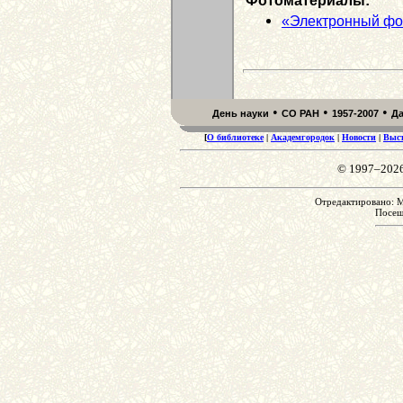
Фотоматериалы:
«Электронный фо
•
•
•
День науки
СО РАН
1957-2007
Д
[
О библиотеке
|
Академгородок
|
Новости
|
Выс
© 1997–202
Отредактировано: M
Посе