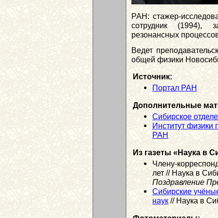
РАН: стажер-исследо­ва
сотрудник (1994), 
резонансных процессов 
Ведет преподавательс
общей физики Новосиби
Источник:
Портал РАН
Дополнительные мат
Сибирское отдел
Институт физики 
РАН
Из газеты «Наука в С
Члену-корреспон
лет // Наука в Си
Поздравление Пр
Сибирские учёны
наук
// Наука в Си