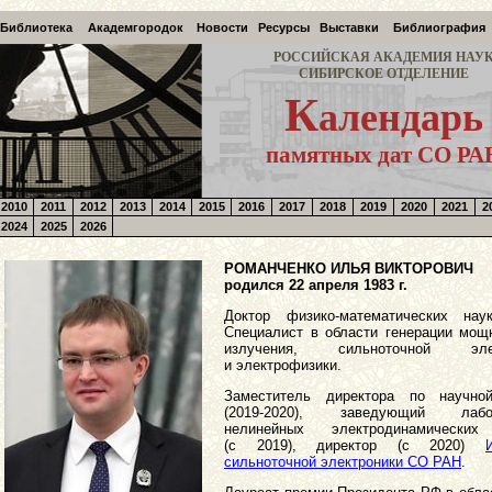
Библиотека
Академгородок
Новости
Ресурсы
Выставки
Библиография
РОССИЙСКАЯ АКАДЕМИЯ НАУ
СИБИРСКОЕ ОТДЕЛЕНИЕ
К
алендарь
памятных дат СО РА
2010
2011
2012
2013
2014
2015
2016
2017
2018
2019
2020
2021
2
2024
2025
2026
РОМАНЧЕНКО ИЛЬЯ ВИКТОРОВИЧ
родился 22 апреля 1983 г.
Доктор физико-математических наук
Специалист в области генерации мощ
излучения, сильноточной элек
и электрофизики.
Заместитель директора по научно
(2019-2020), заведующий лабор
нелинейных электродинамических
(с 2019), директор (с 2020)
сильноточной электроники СО РАН
.