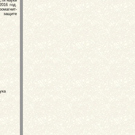
сти науки
2016 год.
ромагнит­
х защите
ука
.