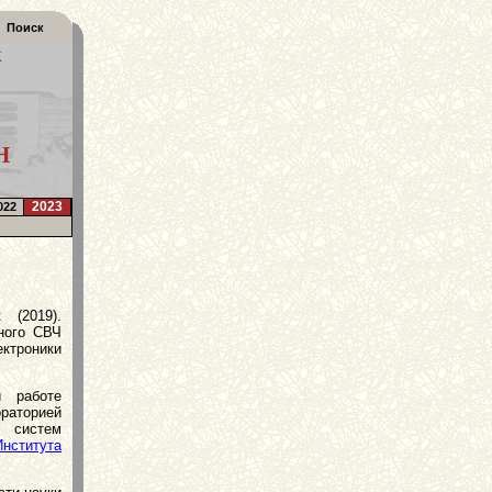
Поиск
К
Н
2023
022
 (2019).
ного СВЧ
троники
й работе
аторией
 систем
Института