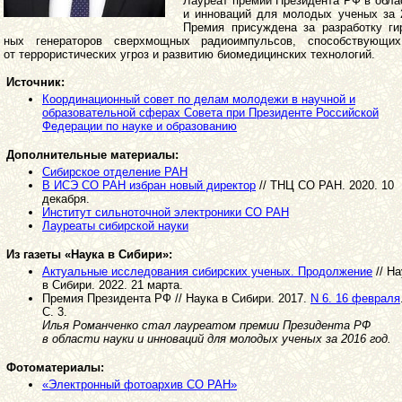
Лауреат премии Президента РФ в обла
и инноваций для молодых ученых за 
Премия присуждена за разработку ги
ных генераторов сверхмощных радиоимпульсов, способствующи
от террористических угроз и развитию биомедицинских технологий.
Источник:
Координационный совет по делам молодежи в научной и
образовательной сферах Совета при Президенте Российской
Федерации по науке и образованию
Дополнительные материалы:
Сибирское отделение РАН
В ИСЭ СО РАН избран новый директор
// ТНЦ СО РАН. 2020. 10
декабря.
Институт сильноточной электроники СО РАН
Лауреаты сибирской науки
Из газеты «Наука в Сибири»:
Актуальные исследования сибирских ученых. Продолжение
// На
в Сибири. 2022. 21 марта.
Премия Президента РФ // Наука в Сибири. 2017.
N 6. 16 февраля
С. 3.
Илья Романченко стал лауреатом премии Президента РФ
в области науки и инноваций для молодых ученых за 2016 год.
Фотоматериалы:
«Электронный фотоархив СО РАН»