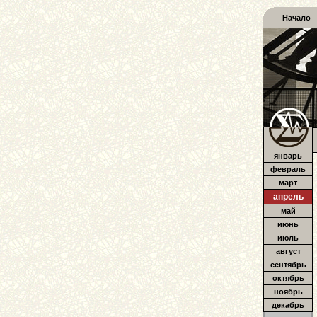
Начало
январь
февраль
март
апрель
май
июнь
июль
август
сентябрь
октябрь
ноябрь
декабрь