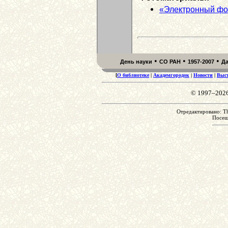
«Электронный фо
•
•
•
День науки
СО РАН
1957-2007
Д
[
О библиотеке
|
Академгородок
|
Новости
|
Выс
© 1997–202
Отредактировано: Th
Посе