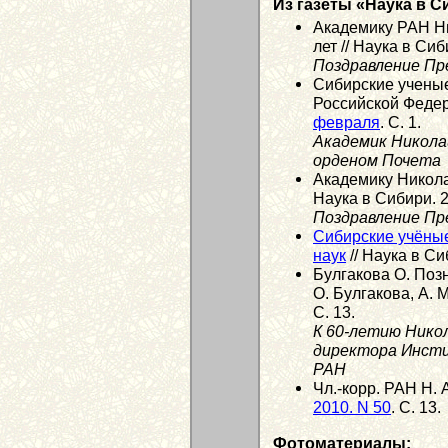
Из газеты «Наука в С
Академику РАН Н
лет // Наука в Си
Поздравление Пр
Сибирские учены
Российской Федер
февраля
. С. 1.
Академик Никола
орденом Почета
Академику Никола
Наука в Сибири. 
Поздравление Пр
Сибирские учёны
наук
// Наука в Си
Булгакова О. Позн
О. Булгакова, А. 
С. 13.
К 60-летию Нико
директора Инст
РАН
Чл.-корр. РАН Н. 
2010. N 50
. С. 13.
Фотоматериалы: