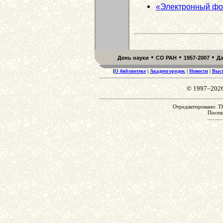
«Электронный фо
•
•
•
День науки
СО РАН
1957-2007
Д
[
О библиотеке
|
Академгородок
|
Новости
|
Выс
© 1997–202
Отредактировано: Th
Посе