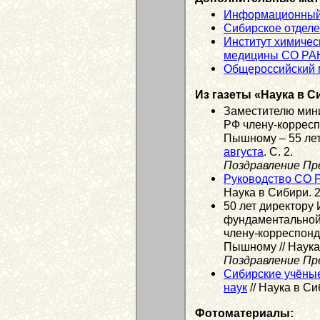
Информационный
Сибирское отдел
Институт химичес
медицины СО РА
Общероссийский м
Из газеты «Наука в С
Заместителю мини
РФ члену-коррес
Пышному – 55 лет 
августа
. С. 2.
Поздравление Пр
Руководство СО 
Наука в Сибири. 2
50 лет директору
фундаментальной
члену-корреспон
Пышному // Наука
Поздравление Пр
Сибирские учёны
наук
// Наука в Си
Фотоматериалы: