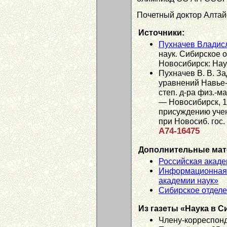
Почетный доктор Алтайс
Источники:
Пухначев Владис
наук. Сибирское 
Новосибирск: Наук
Пухначев В. В. З
уравнений Навье-С
степ. д-ра физ.-ма
— Новосибирск, 19
присуждению учен
при Новосиб. гос. 
А74-16475
Дополнительные мат
Российская акаде
Информационная 
академии наук»
Сибирское отдел
Из газеты «Наука в С
Члену-корреспон