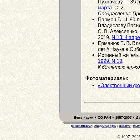
Пухначёву — 85 ле
марта
. С. 2.
Поздравление Пр
Пармон В. Н. 80 
Владиславу Васил
С. В. Алексеенко,
2019.
N 13. 4 апр
Ерманюк Е. В. Вл
лет // Наука в Си
Истинный житель 
1999. N 13
.
К 60-летию чл.-ко
Фотоматериалы:
«Электронный фо
•
•
•
День науки
СО РАН
1957-2007
Д
[
О библиотеке
|
Академгородок
|
Новости
|
Выс
© 1997–202