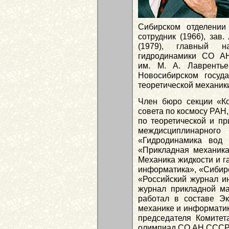
Сибирском отделении
сотрудник (1966), зав
(1979), главный н
гидродинамики СО А
им. М. А. Лавренть
Новосибирском госуда
теоретической механики
Член бюро секции «К
совета по космосу РАН,
по теоретической и пр
междисциплинарног
«Гидродинамика вод 
«Прикладная механика
Механика жидкости и га
информатика», «Сибир
«Российский журнал и
журнал прикладной ма
работал в составе Э
механике и информатике
председателя Комитет
олимпиад СО АН СССР