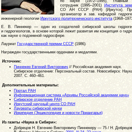
по науке (1972–1995), главный 
сотрудник (1995–2001)
Института зем
СО АН СССР (РАН) (Иркутск). Пр
организатор и зав. кафедрой гидрог
инженерной геологии
Иркутского политехнического института
(1968–1973
Е. В. Пиннекер — один из создателей сибирской школы гидроге
и гидрогеологов, в основе которой лежит развитая им концепция о гидр
как науке о подземной гидросфере.
Лауреат
Государственной премии СССР
(1986).
Награжден государственными орденами и медалями.
Источник:
Пиннекер Евгений Викторович
// Российская академия наук.
Сибирское отделение: Персональный состав. Новосибирск: Наук
2007. С. 460–461.
Дополнительные материалы:
Портал РАН
Информационная система «Архивы Российской академии наук»
Сибирское отделение РАН
Иркутский научный центр СО РАН
Лауреаты сибирской науки
Иркипедия (Энциклопедия и новости Приангарья)
Из газеты «Наука в Сибири»:
Добрецов Н. Евгению Викторовичу Пиннекеру — 75 / Н. Добрецов