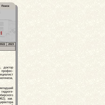
Поиск
К
Н
2022
2023
, доктор
, профес­
ециалист
огенеза,
 младший
 гидроге­
ибирского
62); зав.
иректора