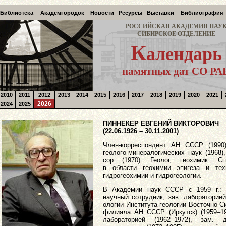
Библиотека
Академгородок
Новости
Ресурсы
Выставки
Библиография
РОССИЙСКАЯ АКАДЕМИЯ НАУ
СИБИРСКОЕ ОТДЕЛЕНИЕ
К
алендарь
памятных дат СО РА
2010
2011
2012
2013
2014
2015
2016
2017
2018
2019
2020
2021
2026
2024
2025
ПИННЕКЕР ЕВГЕНИЙ ВИКТОРОВИЧ
(22.06.1926 – 30.11.2001)
Член-корреспондент АН СССР (1990)
геолого-минералогических наук (1968)
сор (1970). Геолог, геохимик. Сп
в области геохимии эпигеза и техн
гидрогеохимии и гидрогеологии.
В Академии наук СССР с 1959 г.:
научный сотрудник, зав. лабораторией
ологии Института геологии Восточно-С
филиала АН СССР (Иркутск) (1959–19
лабораторией (1962–1972), зам. д