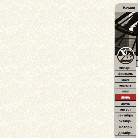
Начало
январь
февраль
март
апрель
май
июнь
июль
август
сентябрь
октябрь
ноябрь
декабрь