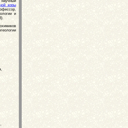
научный
ной коры
офессор,
еологии и
).
охимиков
огеологии
а,
,